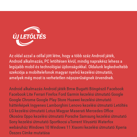
Az oldal azzal a céllal jött létre, hogy a több száz Android játék,
Android alkalmazás, PC letöltésen kívül, mindig naprakész lehess a
legújabb mobil és technológiai újdonságokkal. Oldalunk legkedveltebb
szekciója a mobiltelefonok magyar nyelvű kezelési útmutatói,
amelyek még most is verhetetlen népszerűségnek örvendnek.
Android alkalmazás
Android játék
Bmw
Bugatti
Böngésző
Facebook
Facebook Lite
Ferrari
Firefox
Ford
Garmin kezelési útmutató
Google
Google Chrome
Google Play Store
Huawei kezelési útmutató
háttérképek
Ingyenes
Lamborghini
Lenovo kezelési útmutató
Letöltés
LG kezelési útmutató
Lotus
Magyar
Maserati
Mercedes
Office
Okosóra
Oppo kezelési útmutató
Porsche
Samsung kezelési útmutató
Sony kezelési útmutató
Sportkocsi
uTorrent
Vírusirtó
Waterfox
webáruház
Windows 10
Windows 11
Xiaomi kezelési útmutató
Xperia
Összes Címke mutatása