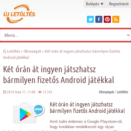
Belépés
▼
Regisztráció
Új Letöltés
»
Okosságok
» Két órán át ingyen játszhatsz bármilyen fizetős
Android játékkal
Két órán át ingyen játszhatsz
bármilyen fizetős Android játékkal
2014 Szep 11, 11:08
13 245
Okosságok
/
Letöltés
Két órán át ingyen játszhatsz
bármilyen fizetős Android játékkal
Amit tudni érdemes a Google Playstore-ról,
hogy korábban rendelkezett egy olyan