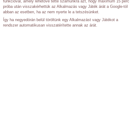
funkcióval, amely lehetővé tette számunkra azt, hogy maximum 15 perc
próba után visszakérhettük az Alkalmazás vagy Játék árát a Google-tól
abban az esetben, ha az nem nyerte le a tetszésünket.
Így ha negyedórán belül töröltünk egy Alkalmazást vagy Játékot a
rendszer automatikusan visszatérítette annak az árát.