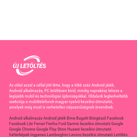
Az oldal azzal a céllal jött létre, hogy a több száz Android játék,
Android alkalmazás, PC letöltésen kívül, mindig naprakész lehess a
legújabb mobil és technológiai újdonságokkal. Oldalunk legkedveltebb
szekciója a mobiltelefonok magyar nyelvű kezelési útmutatói,
amelyek még most is verhetetlen népszerűségnek örvendnek.
Android alkalmazás
Android játék
Bmw
Bugatti
Böngésző
Facebook
Facebook Lite
Ferrari
Firefox
Ford
Garmin kezelési útmutató
Google
Google Chrome
Google Play Store
Huawei kezelési útmutató
háttérképek
Ingyenes
Lamborghini
Lenovo kezelési útmutató
Letöltés