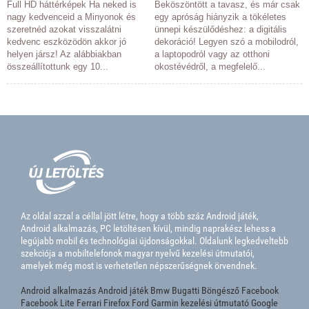
Full HD háttérképek Ha neked is
Beköszöntött a tavasz, és már csak
nagy kedvenceid a Minyonok és
egy apróság hiányzik a tökéletes
szeretnéd azokat visszalátni
ünnepi készülődéshez: a digitális
kedvenc eszközödön akkor jó
dekoráció! Legyen szó a mobilodról,
helyen jársz! Az alábbiakban
a laptopodról vagy az otthoni
összeállítottunk egy 10...
okostévédről, a megfelelő...
Az oldal azzal a céllal jött létre, hogy a több száz Android játék,
Android alkalmazás, PC letöltésen kívül, mindig naprakész lehess a
legújabb mobil és technológiai újdonságokkal. Oldalunk legkedveltebb
szekciója a mobiltelefonok magyar nyelvű kezelési útmutatói,
amelyek még most is verhetetlen népszerűségnek örvendnek.
Android alkalmazás
Android játék
Bmw
Bugatti
Böngésző
Facebook
Facebook Lite
Ferrari
Firefox
Ford
Garmin kezelési útmutató
Google