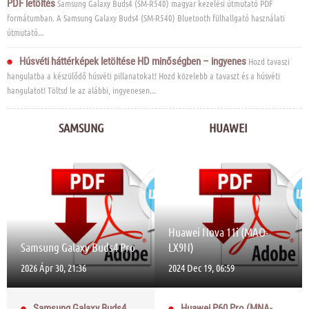
PDF letöltés
Samsung Galaxy Buds4 (SM-R540) magyar kezelési útmutató PDF
formátumban. A Samsung Galaxy Buds4 (SM-R540) Bluetooth fülhallgató használati
útmutató...
Húsvéti háttérképek letöltése HD minőségben – ingyenes
Hozd tavaszi
hangulatba a készülődő húsvéti pillanatokat! Hozd közelebb a tavaszt és a húsvéti
hangulatot! Töltsd le az alábbi, ingyenesen...
SAMSUNG
HUAWEI
Huawei Nova 11i (MAO-
Samsung Galaxy Buds4 Pro
LX9N)
2026 Ápr 30, 21:36
2024 Dec 19, 06:59
Samsung Galaxy Buds4
Huawei P60 Pro (MNA-