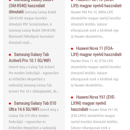
(SM-R540) használati
LX9) magyar nyelvű használati
útmutató
Samsung Galaxy Buds4
Huawei P60 Pro 5G (MNA-LX9)
(SM-R540) magyar kezelési
okostelefon magyar nyelvű kezelési
útmutató PDF formátumban. A
útmutató letöltés. Sokszor
Samsung Galaxy Buds4 (SM-R540)
elhangzanak ezek a kérdések egy
Bluetooth fülhallgató használati
új Huawei okostelefon...
útmutató segít...
Huawei Nova 11 (FOA-
Samsung Galaxy Tab
LX9) magyar nyelvű használati
Active5 Pro 10.1 5G/WiFi
Huawei Nova 11 4G (FOA-LX9)
Ismerd meg a Galaxy Tab Active5
okostelefon magyar nyelvű kezelési
Pro minden funkcióját – egyszerűen
útmutató letöltés. Sokszor
és érthetően Megvetted a
elhangzanak ezek a kérdések egy
vadonatúj Samsung Galaxy Tab
új Huawei okostelefon...
Active5 Pro 10.1 táblagépedet, de...
Huawei Nova Y61 (EVE-
Samsung Galaxy Tab S10
LX9N) magyar nyelvű
Ultra 14.6 5G/WiFi
Ismerd meg a
használati
Huawei Nova Y61 4G
Galaxy Tab S10 Ultra minden
(EVE-LX9N) okostelefon magyar
funkcióját – egyszerűen és
nyelvű kezelési útmutató letöltés.
érthetően Megvetted a vadonatúj
Sokszor elhangzanak ezek a