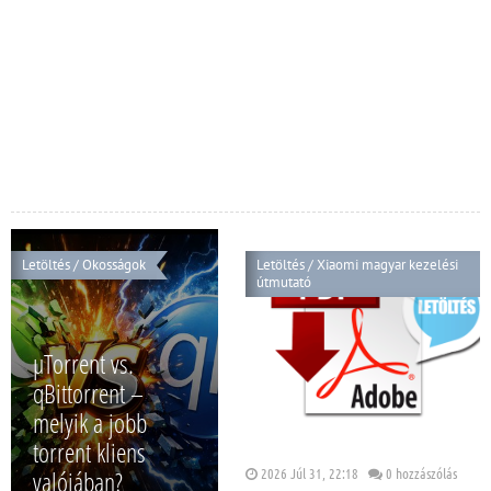
Letöltés
/
Okosságok
Letöltés
/
Xiaomi magyar kezelési
útmutató
µTorrent vs.
qBittorrent –
melyik a jobb
torrent kliens
valójában?
2026 Júl 31, 22:18
0 hozzászólás