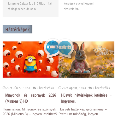
Samsung Galaxy Tab S10 Ultra 14.6
kérdések egy új Huawei
táblagépedet, de nem...
okostelefon...
Háttérképek
2026 Jún 27, 13:57
0 hozzászólás
2026 Ápr 06, 18:44
0 hozzászólás
Minyonok és szörnyek 2026
Húsvéti háttérképek letöltése –
(Minions 3) HD
Ingyenes,
Illumination: Minyonok és szörnyek
Húsvéti háttérkép gyűjtemény –
2026 (Minions 3) – Ingyen letölthető
Prémium minőség, ingyen