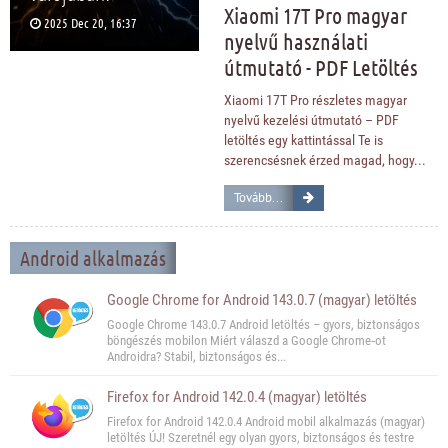
Xiaomi 17T Pro magyar
2025 Dec 20, 16:37
nyelvű használati
útmutató - PDF Letöltés
Xiaomi 17T Pro részletes magyar
nyelvű kezelési útmutató – PDF
letöltés egy kattintással Te is
szerencsésnek érzed magad, hogy...
Tovább...
Android alkalmazás
Google Chrome for Android 143.0.7 (magyar) letöltés
Google Chrome 143.0.7 Android letöltés – gyors, biztonságos
böngészés mobilon Miért válaszd a Google Chrome‑ot
Androidra? Stabil, biztonságos és...
Firefox for Android 142.0.4 (magyar) letöltés
Firefox for Android 142.0.4 Android mobil alkalmazás (magyar)
letöltés ÚJ! Szeretnél egy olyan gyors, biztonságos és testre