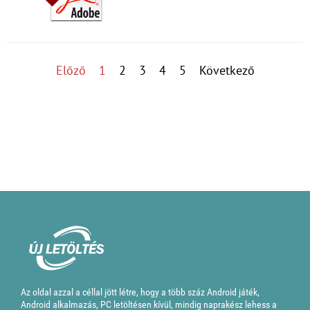
Előző
1
2
3
4
5
Következő
Az oldal azzal a céllal jött létre, hogy a több száz Android játék,
Android alkalmazás, PC letöltésen kívül, mindig naprakész lehess a