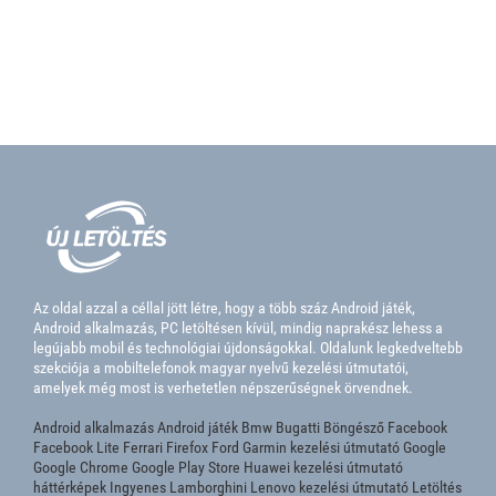
Az oldal azzal a céllal jött létre, hogy a több száz Android játék,
Android alkalmazás, PC letöltésen kívül, mindig naprakész lehess a
legújabb mobil és technológiai újdonságokkal. Oldalunk legkedveltebb
szekciója a mobiltelefonok magyar nyelvű kezelési útmutatói,
amelyek még most is verhetetlen népszerűségnek örvendnek.
Android alkalmazás
Android játék
Bmw
Bugatti
Böngésző
Facebook
Facebook Lite
Ferrari
Firefox
Ford
Garmin kezelési útmutató
Google
Google Chrome
Google Play Store
Huawei kezelési útmutató
háttérképek
Ingyenes
Lamborghini
Lenovo kezelési útmutató
Letöltés