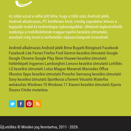
Az oldal azzal a céllal jött létre, hogy a több száz Android játék,
Android alkalmazás, PC letöltésen kívül, mindig naprakész lehess a
legújabb mobil és technológiai újdonságokkal. Oldalunk legkedveltebb
szekciója a mobiltelefonok magyar nyelvű kezelési útmutatói,
amelyek még most is verhetetlen népszerűségnek örvendnek.
Android alkalmazás
Android játék
Bmw
Bugatti
Böngésző
Facebook
Facebook Lite
Ferrari
Firefox
Ford
Garmin kezelési útmutató
Google
Google Chrome
Google Play Store
Huawei kezelési útmutató
háttérképek
Ingyenes
Lamborghini
Lenovo kezelési útmutató
Letöltés
LG kezelési útmutató
Lotus
Magyar
Maserati
Mercedes
Office
Okosóra
Oppo kezelési útmutató
Porsche
Samsung kezelési útmutató
Sony kezelési útmutató
Sportkocsi
uTorrent
Vírusirtó
Waterfox
webáruház
Windows 10
Windows 11
Xiaomi kezelési útmutató
Xperia
Összes Címke mutatása
ÚjLetöltés © Minden jog fenntartva, 2011 -
2026.