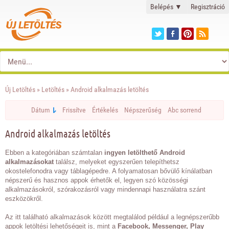
Belépés
▼
Regisztráció
Új Letöltés
»
Letöltés
» Android alkalmazás letöltés
Dátum
Frissítve
Értékelés
Népszerűség
Abc sorrend
Android alkalmazás letöltés
Ebben a kategóriában számtalan
ingyen letölthető Android
alkalmazásokat
találsz, melyeket egyszerűen telepíthetsz
okostelefonodra vagy táblagépedre. A folyamatosan bővülő kínálatban
népszerű és hasznos appok érhetők el, legyen szó közösségi
alkalmazásokról, szórakozásról vagy mindennapi használatra szánt
eszközökről.
Az itt található alkalmazások között megtalálod például a legnépszerűbb
appok letöltési lehetőségeit is, mint a
Facebook, Messenger, Play