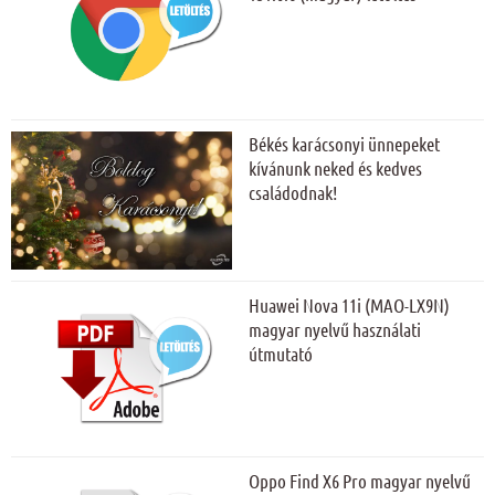
Békés karácsonyi ünnepeket
kívánunk neked és kedves
családodnak!
Huawei Nova 11i (MAO-LX9N)
magyar nyelvű használati
útmutató
Oppo Find X6 Pro magyar nyelvű