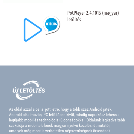
PotPlayer 2.4.1015 (magyar)
letöltés
Az oldal azzal a céllal jött létre, hogy a több száz Android játék,
Android alkalmazás, PC letöltésen kívül, mindig naprakész lehess a
legújabb mobil és technológiai újdonságokkal. Oldalunk legkedveltebb
szekciója a mobiltelefonok magyar nyelvű kezelési útmutatói,
amelyek még most is verhetetlen népszerűségnek örvendnek.