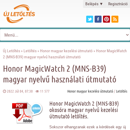
Belépés
▼
Regisztráció
Új Letöltés
»
Letöltés
»
Honor magyar kezelési útmutató
» Honor MagicWatch
2 (MNS-B39) magyar nyelvű használati útmutató
Honor MagicWatch 2 (MNS-B39)
magyar nyelvű használati útmutató
2022 Júl 04, 07:30
11 577
Honor magyar kezelési útmutató
/
Letöltés
Honor MagicWatch 2 (MNS-B39)
okosóra magyar nyelvű kezelési
útmutató letöltés.
Sokszor elhangzanak ezek a kérdések egy új