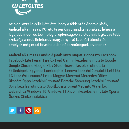
Az oldal azzal a céllal jött létre, hogy a több száz Android játék,
Android alkalmazás, PC letöltésen kívül, mindig naprakész lehess a
legújabb mobil és technológiai újdonságokkal. Oldalunk legkedveltebb
szekciója a mobiltelefonok magyar nyelvű kezelési útmutatói,
amelyek még most is verhetetlen népszerűségnek örvendnek.
Android alkalmazás
Android játék
Bmw
Bugatti
Böngésző
Facebook
Facebook Lite
Ferrari
Firefox
Ford
Garmin kezelési útmutató
Google
Google Chrome
Google Play Store
Huawei kezelési útmutató
háttérképek
Ingyenes
Lamborghini
Lenovo kezelési útmutató
Letöltés
LG kezelési útmutató
Lotus
Magyar
Maserati
Mercedes
Office
Okosóra
Oppo kezelési útmutató
Porsche
Samsung kezelési útmutató
Sony kezelési útmutató
Sportkocsi
uTorrent
Vírusirtó
Waterfox
webáruház
Windows 10
Windows 11
Xiaomi kezelési útmutató
Xperia
Összes Címke mutatása