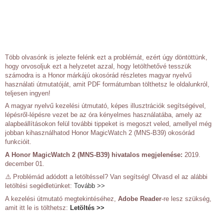
Több olvasónk is jelezte felénk ezt a problémát, ezért úgy döntöttünk,
hogy orvosoljuk ezt a helyzetet azzal, hogy letölthetővé tesszük
számodra is a Honor márkájú okosórád részletes magyar nyelvű
használati útmutatóját, amit PDF formátumban tölthetsz le oldalunkról,
teljesen ingyen!
A magyar nyelvű kezelési útmutató, képes illusztrációk segítségével,
lépésről-lépésre vezet be az óra kényelmes használatába, amely az
alapbeállításokon felül további tippeket is megoszt veled, amellyel még
jobban kihasználhatod Honor MagicWatch 2 (MNS-B39) okosórád
funkcióit.
A Honor MagicWatch 2 (MNS-B39) hivatalos megjelenése:
2019.
december 01.
⚠️ Problémád adódott a letöltéssel? Van segítség! Olvasd el az alábbi
letöltési segédletünket:
Tovább >>
A kezelési útmutató megtekintéséhez,
Adobe Reader
-re lesz szükség,
amit itt le is tölthetsz:
Letöltés >>