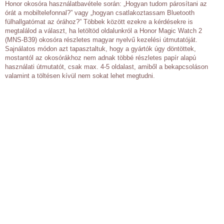
Honor okosóra használatbavétele során: „Hogyan tudom párosítani az
órát a mobiltelefonnal?” vagy „hogyan csatlakoztassam Bluetooth
fülhallgatómat az órához?” Többek között ezekre a kérdésekre is
megtalálod a választ, ha letöltöd oldalunkról a Honor Magic Watch 2
(MNS-B39) okosóra részletes magyar nyelvű kezelési útmutatóját.
Sajnálatos módon azt tapasztaltuk, hogy a gyártók úgy döntöttek,
mostantól az okosórákhoz nem adnak többé részletes papír alapú
használati útmutatót, csak max. 4-5 oldalast, amiből a bekapcsoláson
valamint a töltésen kívül nem sokat lehet megtudni.