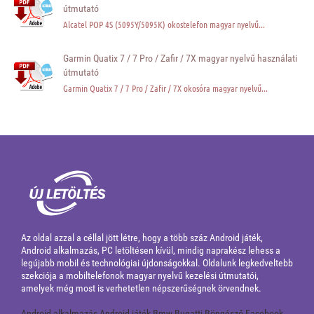
útmutató
Alcatel POP 4S (5095Y/5095K) okostelefon magyar nyelvű...
Garmin Quatix 7 / 7 Pro / Zafir / 7X magyar nyelvű használati
útmutató
Garmin Quatix 7 / 7 Pro / Zafir / 7X okosóra magyar nyelvű...
Az oldal azzal a céllal jött létre, hogy a több száz Android játék,
Android alkalmazás, PC letöltésen kívül, mindig naprakész lehess a
legújabb mobil és technológiai újdonságokkal. Oldalunk legkedveltebb
szekciója a mobiltelefonok magyar nyelvű kezelési útmutatói,
amelyek még most is verhetetlen népszerűségnek örvendnek.
Android alkalmazás
Android játék
Bmw
Bugatti
Böngésző
Facebook