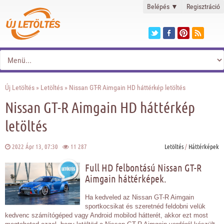
Belépés
▼
Regisztráció
Új Letöltés
»
Letöltés
» Nissan GT-R Aimgain HD háttérkép letöltés
Nissan GT-R Aimgain HD háttérkép
letöltés
2022 Ápr 13, 07:30
11 287
Letöltés
/
Háttérképek
Full HD felbontású Nissan GT-R
Aimgain háttérképek.
Ha kedveled az Nissan GT-R Aimgain
sportkocsikat és szeretnéd feldobni velük
kedvenc számítógéped vagy Android mobilod hátterét, akkor ezt most