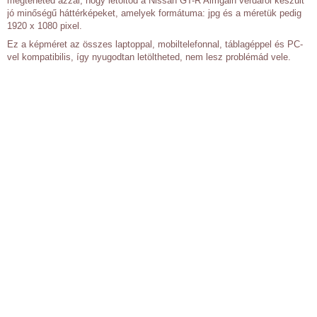
megteheted azzal, hogy letöltöd a Nissan GT-R Aimgain verdáról készült
jó minőségű háttérképeket, amelyek formátuma: jpg és a méretük pedig
1920 x 1080 pixel.
Ez a képméret az összes laptoppal, mobiltelefonnal, táblagéppel és PC-
vel kompatibilis, így nyugodtan letöltheted, nem lesz problémád vele.