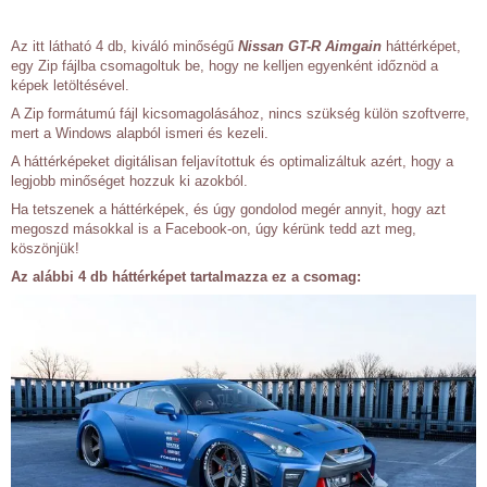
Az itt látható 4 db, kiváló minőségű
Nissan GT-R Aimgain
háttérképet,
egy Zip fájlba csomagoltuk be, hogy ne kelljen egyenként időznöd a
képek letöltésével.
A Zip formátumú fájl kicsomagolásához, nincs szükség külön szoftverre,
mert a Windows alapból ismeri és kezeli.
A háttérképeket digitálisan feljavítottuk és optimalizáltuk azért, hogy a
legjobb minőséget hozzuk ki azokból.
Ha tetszenek a háttérképek, és úgy gondolod megér annyit, hogy azt
megoszd másokkal is a Facebook-on, úgy kérünk tedd azt meg,
köszönjük!
Az alábbi 4 db háttérképet tartalmazza ez a csomag: