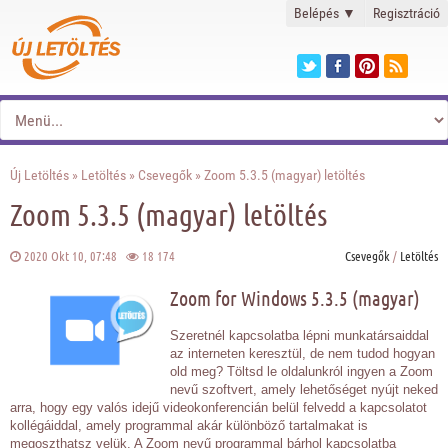
Belépés
▼
Regisztráció
Új Letöltés
»
Letöltés
»
Csevegők
» Zoom 5.3.5 (magyar) letöltés
Zoom 5.3.5 (magyar) letöltés
2020 Okt 10, 07:48
18 174
Csevegők
/
Letöltés
Zoom for Windows 5.3.5 (magyar)
Szeretnél kapcsolatba lépni munkatársaiddal
az interneten keresztül, de nem tudod hogyan
old meg? Töltsd le oldalunkról ingyen a Zoom
nevű szoftvert, amely lehetőséget nyújt neked
arra, hogy egy valós idejű videokonferencián belül felvedd a kapcsolatot
kollégáiddal, amely programmal akár különböző tartalmakat is
megoszthatsz velük. A Zoom nevű programmal bárhol kapcsolatba