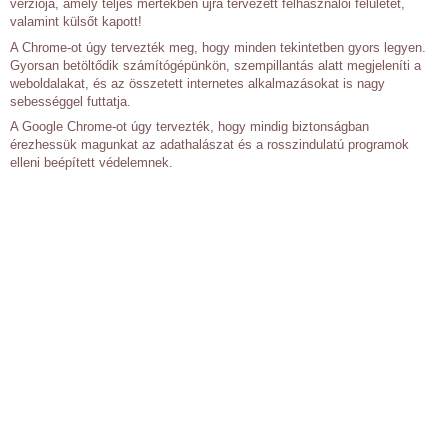
verziója, amely teljes mértékben újra tervezett felhasználói felületet,
valamint külsőt kapott!
A Chrome-ot úgy tervezték meg, hogy minden tekintetben gyors legyen.
Gyorsan betöltődik számítógépünkön, szempillantás alatt megjeleníti a
weboldalakat, és az összetett internetes alkalmazásokat is nagy
sebességgel futtatja.
A Google Chrome-ot úgy tervezték, hogy mindig biztonságban
érezhessük magunkat az adathalászat és a rosszindulatú programok
elleni beépített védelemnek.