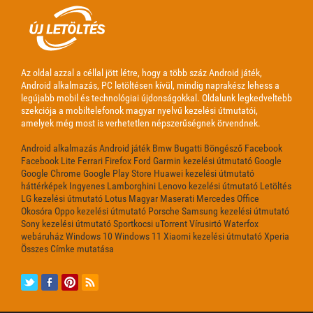
Az oldal azzal a céllal jött létre, hogy a több száz Android játék,
Android alkalmazás, PC letöltésen kívül, mindig naprakész lehess a
legújabb mobil és technológiai újdonságokkal. Oldalunk legkedveltebb
szekciója a mobiltelefonok magyar nyelvű kezelési útmutatói,
amelyek még most is verhetetlen népszerűségnek örvendnek.
Android alkalmazás
Android játék
Bmw
Bugatti
Böngésző
Facebook
Facebook Lite
Ferrari
Firefox
Ford
Garmin kezelési útmutató
Google
Google Chrome
Google Play Store
Huawei kezelési útmutató
háttérképek
Ingyenes
Lamborghini
Lenovo kezelési útmutató
Letöltés
LG kezelési útmutató
Lotus
Magyar
Maserati
Mercedes
Office
Okosóra
Oppo kezelési útmutató
Porsche
Samsung kezelési útmutató
Sony kezelési útmutató
Sportkocsi
uTorrent
Vírusirtó
Waterfox
webáruház
Windows 10
Windows 11
Xiaomi kezelési útmutató
Xperia
Összes Címke mutatása