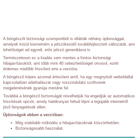
A böngészőt biztonsági szempontból is ellátták néhány újdonsággal,
amelyek közül kiemelném a jelszókezelő továbbfejlesztett változatát, ami
lehetőséget ad egyedi, erős jelszó generálásra is.
Természetesen ez a kiadás sem mentes a fontos biztonsági
hibajavításoktól, ami több mint 40 sebezhetőséget orvosol, ezért
érdemes mielőbb frissíteni erre a verzióra.
A böngésző képes azonnal értesíteni arról, ha egy megnyitott weboldallal
kapcsolatban adathalászat vagy rosszindulatú szoftverek
megjelenésének gyanúja merülne fel.
Továbbá a böngésző biztonságát növelhetjük ha engedjük az automatikus
frissítések opciót, amely hatékonyan feltud lépni a legújabb internetről
jövő fenyegetések ellen.
Újdonságok ebben a verzióban:
Még stabilabb működés a hibajavításoknak köszönhetően.
Biztonságosabb használat.