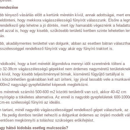
pviseli.
lrendezése
bb tényező vásárlás előtt a kertünk méretén kívül, annak adottságai, mert e
 eldönteni, hogy mekkora vágásszélességű fűnyírót válasszunk. Elsőre a le
endelkező gép lehetne a jó döntés, mert így hamarabb végeznénk a feladatta
ll azzal is, hogy egy kisebb, szűkösebb területű kertben szinte lehetetlen le
ás.
b, akadálymentes területtel van dolgunk, abban az esetben bátran választh
szélességgel rendelkező fűnyírót vagy akár egy fűnyíró traktort is.
ndolkodni, hogy a kert méretét átgondolva mennyi időt szeretnénk tölteni a
ebb 32-38cm vágásszélességű gépekkel nem érdemes nagyméretű területekne
 kívül, hogy kisebb teljesítménnyel bírnak, kisméretű fűgyűjtő tartállyal is
 köszönhetően gyakrabban kell azt üríteni, így jóval lassabb vele a munkav
0m2 nagyságú gyepfelülettel képesek megbirkózni.
 méretnek számító 500-600 m2 közötti területről van szó, akkor 40-42 cm
yírógép a tökéletes alternatíva. Az ennél is nagyobb gyepfelületek 600-100
cm-es szélességű fűnyíró az ideális.
 tartani, minél nagyobb vágásszélességgel rendelkező gépet választunk, az 
r. Ha pedig dombos terület nehezíti a dolgunkat érdemes az önjáró modellt vál
elentősen megkönnyíti a toláshoz szükséges erőkifejtést.
vagy hátsó kidobás esetleg mulcsozás?