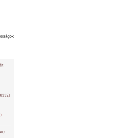
osságok
it
F8332)
2)
ar)