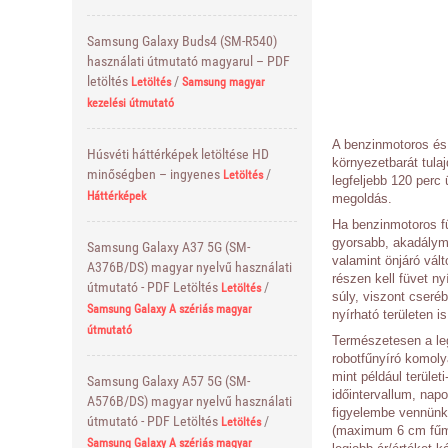
Samsung Galaxy Buds4 (SM-R540)
használati útmutató magyarul – PDF
letöltés
/
Letöltés
Samsung magyar
kezelési útmutató
A benzinmotoros és 
Húsvéti háttérképek letöltése HD
környezetbarát tul
minőségben – ingyenes
/
Letöltés
legfeljebb 120 perc
Háttérképek
megoldás.
Ha benzinmotoros fű
gyorsabb, akadályme
Samsung Galaxy A37 5G (SM-
valamint önjáró vál
A376B/DS) magyar nyelvű használati
részen kell füvet n
útmutató - PDF Letöltés
/
Letöltés
súly, viszont cser
Samsung Galaxy A szériás magyar
nyírható területen 
útmutató
Természetesen a le
robotfűnyíró komoly
mint például terület
Samsung Galaxy A57 5G (SM-
időintervallum, nap
A576B/DS) magyar nyelvű használati
figyelembe vennünk 
útmutató - PDF Letöltés
/
Letöltés
(maximum 6 cm fűma
Samsung Galaxy A szériás magyar