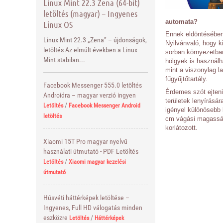
Linux Mint 22.3 Zena (64-bit)
letöltés (magyar) – Ingyenes
automata?
Linux OS
Ennek eldöntésében 
Linux Mint 22.3 „Zena” – újdonságok,
Nyilvánvaló, hogy k
letöltés Az elmúlt években a Linux
sorban környezetbar
Mint stabilan...
hölgyek is használh
mint a viszonylag l
fűgyűjtőtartály.
Facebook Messenger 555.0 letöltés
Érdemes szót ejteni
Androidra – magyar verzió ingyen
területek lenyírásá
/
Letöltés
Facebook Messenger Android
igényel különösebb
letöltés
cm vágási magasság 
korlátozott.
Xiaomi 15T Pro magyar nyelvű
használati útmutató - PDF Letöltés
/
Letöltés
Xiaomi magyar kezelési
útmutató
Húsvéti háttérképek letöltése –
Ingyenes, Full HD válogatás minden
eszközre
/
Letöltés
Háttérképek