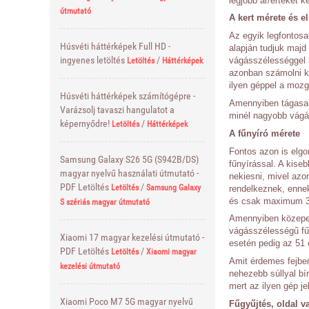
legjobb ár/értéket ké
útmutató
A kert mérete és e
Az egyik legfontosa
Húsvéti háttérképek Full HD -
alapján tudjuk majd
ingyenes letöltés
/
vágásszélességgel r
Letöltés
Háttérképek
azonban számolni ke
ilyen géppel a mozg
Húsvéti háttérképek számítógépre -
Amennyiben tágasab
Varázsolj tavaszi hangulatot a
minél nagyobb vágás
képernyődre!
/
Letöltés
Háttérképek
A fűnyíró mérete
Fontos azon is elgo
Samsung Galaxy S26 5G (S942B/DS)
fűnyírással. A kis
magyar nyelvű használati útmutató -
nekiesni, mivel azon
PDF Letöltés
/
Letöltés
Samsung Galaxy
rendelkeznek, ennek
és csak maximum 30
S szériás magyar útmutató
Amennyiben közepes
vágásszélességű fűn
Xiaomi 17 magyar kezelési útmutató -
esetén pedig az 51 
PDF Letöltés
/
Letöltés
Xiaomi magyar
Amit érdemes fejben
kezelési útmutató
nehezebb súllyal bí
mert az ilyen gép j
Xiaomi Poco M7 5G magyar nyelvű
Fűgyűjtés, oldal 