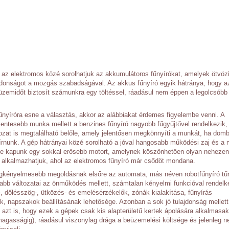
az elektromos közé sorolhatjuk az akkumulátoros fűnyírókat, amelyek ötvöz
ajdonságot a mozgás
szabadságával
. Az akkus fűnyíró egyik hátránya, hogy a
 üzemidőt biztosít számunkra egy töltéssel, ráadásul nem éppen a legolcsóbb
nyíróra esne a választás, akkor az alábbiakat érdemes figyelembe venni. A
ntesebb munka mellett a benzines fűnyíró nagyobb fűgyűjtővel rendelkezik,
tozat is megtalálható belőle, amely jelentősen megkönnyíti a munkát, ha dom
yírnunk. A gép hátrányai közé sorolható a jóval hangosabb működési zaj és a
ébe kapunk egy sokkal erősebb motort, amelynek köszönhetően olyan nehezen
is alkalmazhatjuk, ahol az elektromos fűnyíró már csődöt mondana.
gkényelmesebb megoldásnak elsőre az automata, más néven robotfűnyíró tű
abb változatai az önműködés mellett, számtalan kényelmi funkcióval rendelk
i-, dőlésszög-, ütközés- és emelésérzékelők, zónák kialakítása, fűnyírás
ok, napszakok beállításának lehetősége. Azonban a sok jó tulajdonság mellett
azt is, hogy ezek a gépek csak kis alapterületű kertek ápolására alkalmasak
gasságig), ráadásul viszonylag drága a beüzemelési költsége és jelenleg 