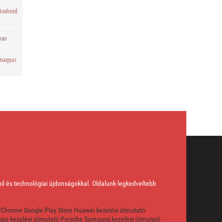
Android
yar
 magyar
obil és technológiai újdonságokkal. Oldalunk legkedveltebb
 Chrome
Google Play Store
Huawei kezelési útmutató
po kezelési útmutató
Porsche
Samsung kezelési útmutató