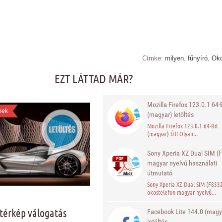
Címke:
milyen
,
fűnyíró
,
Ok
EZT LÁTTAD MÁR?
Mozilla Firefox 123.0.1 64-B
pek
(magyar) letöltés
Mozilla Firefox 123.0.1 64-Bit
(magyar) ÚJ! Olyan...
Sony Xperia XZ Dual SIM (
magyar nyelvű használati
útmutató
Sony Xperia XZ Dual SIM (F833
okostelefon magyar nyelvű...
ttérkép válogatás
Facebook Lite 144.0 (magy
letöltés