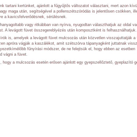
 tartani kertünket, ajánlott a fűgyűjtős változatot választani, mert azon kívü
hagy maga után, segítségével a pollenszétszóródás is jelentősen csökken, ill
ye a kavicsfelverődésnek, sérülésnek.
elhanyagoltabb vagy ritkábban van nyírva, nyugodtan választhatjuk az oldal v
st. A levágott füvet összegereblyézés után komposztként is felhasználhatjuk.
rók is, amelyek a levágott füvet mulcsozás után közvetlen visszajuttatják a t
n apróra vágják a kaszálékot, amit szétszórva tápanyagként juttatnak viss
nyezetkímélőbb fűnyírási módszer, de ne felejtsük el, hogy ebben az esetben
d vágni a füvet.
 hogy a mulcsozás esetén erősen ajánlott egy gyepszellőztető, gyeplazító g