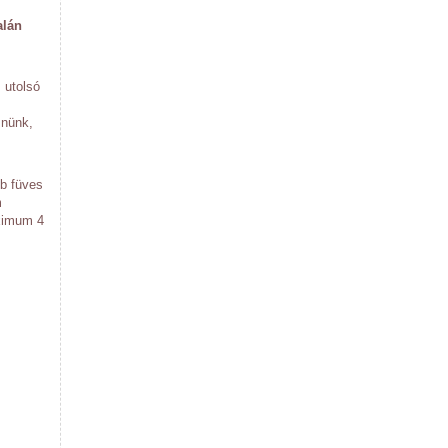
alán
 utolsó
znünk,
bb füves
m
aximum 4