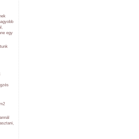
nnek
gnagyobb
l,
nne egy
atunk
k
égzés
0m2
annál
asztani,