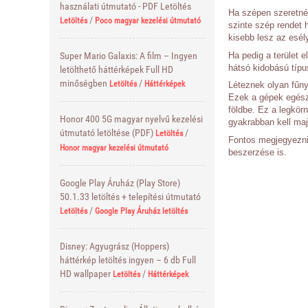
használati útmutató - PDF Letöltés
Ha szépen szeretnénk
/
Letöltés
Poco magyar kezelési útmutató
szinte szép rendet 
kisebb lesz az esél
Ha pedig a terület 
Super Mario Galaxis: A film – Ingyen
hátsó kidobású típu
letölthető háttérképek Full HD
minőségben
/
Letöltés
Háttérképek
Léteznek olyan fűnyí
Ezek a gépek egésze
földbe. Ez a legkör
Honor 400 5G magyar nyelvű kezelési
gyakrabban kell maj
útmutató letöltése (PDF)
/
Letöltés
Fontos megjegyezni,
Honor magyar kezelési útmutató
beszerzése is.
Google Play Áruház (Play Store)
50.1.33 letöltés + telepítési útmutató
/
Letöltés
Google Play Áruház letöltés
Disney: Agyugrász (Hoppers)
háttérkép letöltés ingyen – 6 db Full
HD wallpaper
/
Letöltés
Háttérképek