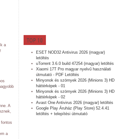
TOP 10
ik a
z
ESET NOD32 Antivirus 2026 (magyar)
letöltés
uTorrent 3.6.0 build 47254 (magyar) letöltés
Xiaomi 17T Pro magyar nyelvű használati
útmutató - PDF Letöltés
Minyonok és szörnyek 2026 (Minions 3) HD
bos
háttérképek - 01
 nagyobb
Minyonok és szörnyek 2026 (Minions 3) HD
háttérképek - 02
Avast One Antivirus 2026 (magyar) letöltés
nne. A
Google Play Áruház (Play Store) 52.4.41
eznek,
letöltés + telepítési útmutató
 fontos
nem a