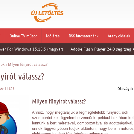
V
Online TV műsor
Időjárás
RSS hírcsatornánk
Arany oldalak
wer For Windows 15.15.5 (magyar)
Adobe Flash Player 24.0 segítség 
gok
» Milyen fűnyírót válassz?
yírót válassz?
11 803
Okosságok
Milyen fűnyírót válassz?
Ahhoz, hogy megtaláljuk a legmegfelelőbb fűnyírót, sok
szempontot kell figyelembe vennünk, például tisztában kel
lennünk a kert méretével, domborzatával és adottságaival,
ennek függvényében tudjuk eldönteni, hogy benzinmotoro
elektromos hajtású fűnyírógépet válasszunk.