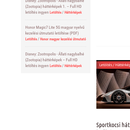
Disney: Zootropolis - Állati nagybalhé
(Zootopia) háttérképek 1. – Full HD
letöltés ingyen
/
Letöltés
Háttérképek
Honor Magic7 Lite 5G magyar nyelvű
kezelési útmutató letöltése (PDF)
/
Letöltés
Honor magyar kezelési útmutató
Disney: Zootropolis - Állati nagybalhé
(Zootopia) háttérképek – Full HD
Letöltés
/
Háttérké
letöltés ingyen
/
Letöltés
Háttérképek
Sportkocsi há