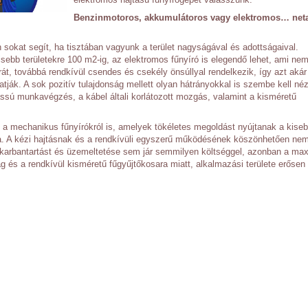
Benzinmotoros, akkumulátoros vagy elektromos… net
sokat segít, ha tisztában vagyunk a terület nagyságával és adottságaival.
isebb területekre 100 m2-ig, az elektromos fűnyíró is elegendő lehet, ami nem
át, továbbá rendkívül csendes és csekély önsúllyal rendelkezik, így azt akár
atják. A sok pozitív tulajdonság mellett olyan hátrányokkal is szembe kell né
assú munkavégzés, a kábel általi korlátozott mozgás, valamint a kisméretű
 a mechanikus fűnyírókról is, amelyek tökéletes megoldást nyújtanak a kise
ra. A kézi hajtásnak és a rendkívüli egyszerű működésének köszönhetően ne
 karbantartást és üzemeltetése sem jár semmilyen költséggel, azonban a m
és a rendkívül kisméretű fűgyűjtőkosara miatt, alkalmazási területe erősen