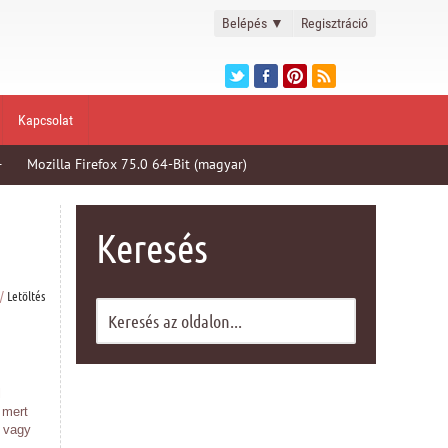
Belépés
▼
Regisztráció
Kapcsolat
+
Mozilla Firefox 75.0 64-Bit (magyar)
Keresés
/
Letöltés
l
 mert
s vagy