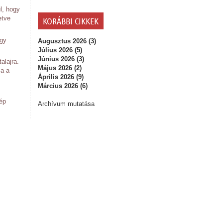
l, hogy
etve
KORÁBBI CIKKEK
agy
Augusztus 2026 (3)
Július 2026 (5)
Június 2026 (3)
alajra.
Május 2026 (2)
za a
Április 2026 (9)
Március 2026 (6)
ép
Archívum mutatása