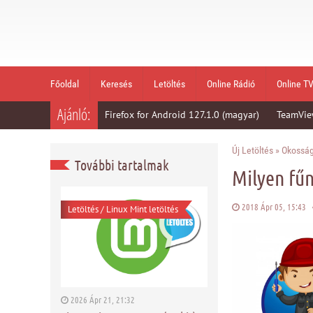
Főoldal
Keresés
Letöltés
Online Rádió
Online T
Ajánló:
Firefox for Android 127.1.0 (magyar)
TeamVie
Új Letöltés
»
Okossá
További tartalmak
Milyen fűn
2018 Ápr 05, 15:43
Letöltés
/
Linux Mint letöltés
2026 Ápr 21, 21:32