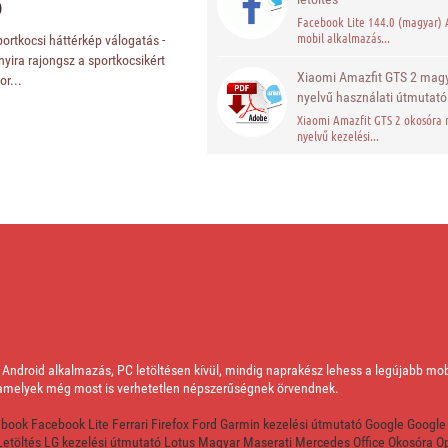
D
Facebook Lite 144.0 (magyar) 
mobil alkalmazás...
ortkocsi háttérkép válogatás -
nyira rajongsz a sportkocsikért
Xiaomi Amazfit GTS 2 mag
r...
nyelvű használati útmutató
Xiaomi Amazfit GTS 2 okosóra
nyelvű kezelési...
ték, Android alkalmazás, PC letöltésen kívül, mindig naprakész lehess a legújabb m
, amelyek még most is verhetetlen népszerűségnek örvendnek.
ebook
Facebook Lite
Ferrari
Firefox
Ford
Garmin kezelési útmutató
Google
Google
Letöltés
LG kezelési útmutató
Lotus
Magyar
Maserati
Mercedes
Office
Okosóra
Op