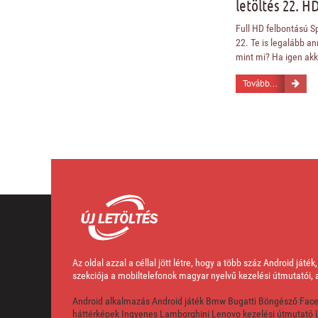
letöltés 22. H
Full HD felbontású Sp
22. Te is legalább an
mint mi? Ha igen akko
Tovább...
Az oldal azzal a céllal jött létre, hogy a több száz Android já
szekciója a mobiltelefonok magyar nyelvű kezelési útmutatói
Android alkalmazás
Android játék
Bmw
Bugatti
Böngésző
Fac
háttérképek
Ingyenes
Lamborghini
Lenovo kezelési útmutató