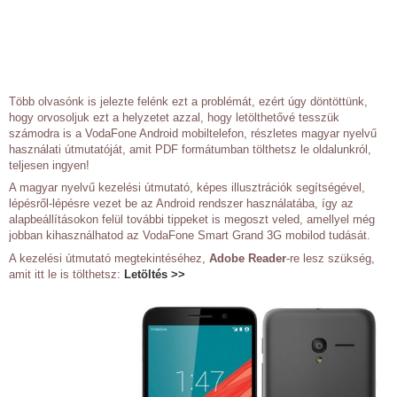
Több olvasónk is jelezte felénk ezt a problémát, ezért úgy döntöttünk,
hogy orvosoljuk ezt a helyzetet azzal, hogy letölthetővé tesszük
számodra is a VodaFone Android mobiltelefon, részletes magyar nyelvű
használati útmutatóját, amit PDF formátumban tölthetsz le oldalunkról,
teljesen ingyen!
A magyar nyelvű kezelési útmutató, képes illusztrációk segítségével,
lépésről-lépésre vezet be az Android rendszer használatába, így az
alapbeállításokon felül további tippeket is megoszt veled, amellyel még
jobban kihasználhatod az VodaFone Smart Grand 3G mobilod tudását.
A kezelési útmutató megtekintéséhez,
Adobe Reader
-re lesz szükség,
amit itt le is tölthetsz:
Letöltés >>