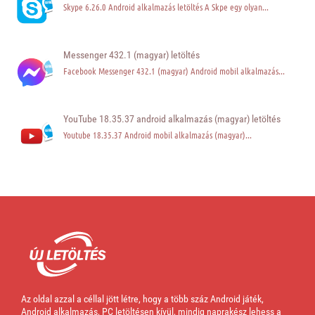
Skype 6.26.0 Android alkalmazás letöltés A Skpe egy olyan...
Messenger 432.1 (magyar) letöltés
Facebook Messenger 432.1 (magyar) Android mobil alkalmazás...
YouTube 18.35.37 android alkalmazás (magyar) letöltés
Youtube 18.35.37 Android mobil alkalmazás (magyar)...
Az oldal azzal a céllal jött létre, hogy a több száz Android játék,
Android alkalmazás, PC letöltésen kívül, mindig naprakész lehess a