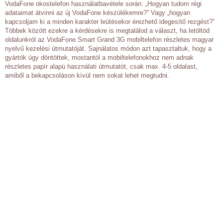
VodaFone okostelefon használatbavétele során: „Hogyan tudom régi
adataimat átvinni az új VodaFone készülékemre?” Vagy „hogyan
kapcsoljam ki a minden karakter leütésekor érezhető idegesítő rezgést?”
Többek között ezekre a kérdésekre is megtalálod a választ, ha letöltöd
oldalunkról az VodaFone Smart Grand 3G mobiltelefon részletes magyar
nyelvű kezelési útmutatóját. Sajnálatos módon azt tapasztaltuk, hogy a
gyártók úgy döntöttek, mostantól a mobiltelefonokhoz nem adnak
részletes papír alapú használati útmutatót, csak max. 4-5 oldalast,
amiből a bekapcsoláson kívül nem sokat lehet megtudni.