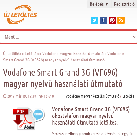
Belépés
▼
Regisztráció
Új Letöltés
»
Letöltés
»
Vodafone magyar kezelési útmutató
» Vodafone
Smart Grand 3G (VF696) magyar nyelvű használati útmutató
Vodafone Smart Grand 3G (VF696)
magyar nyelvű használati útmutató
2017 Már 19, 19:38
12 610
Vodafone magyar kezelési útmutató
/
Letöltés
Vodafone Smart Grand 3G (VF696)
okostelefon magyar nyelvű
használati útmutató letöltés.
Sokszor elhangzanak ezek a kérdések egy új