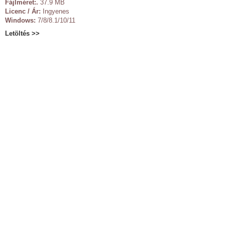
Fájlméret:.
37.9 MB
Licenc / Ár:
Ingyenes
Windows:
7/8/8.1/10/11
Letöltés >>