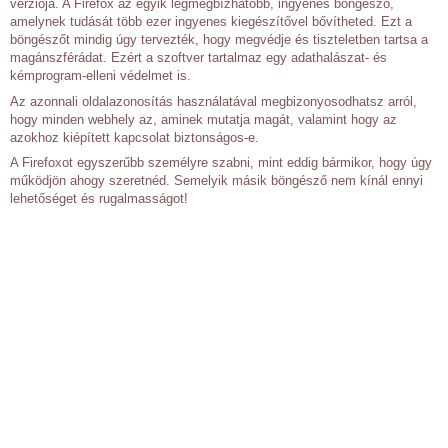
verziója. A Firefox az egyik legmegbízhatóbb, ingyenes böngésző,
amelynek tudását több ezer ingyenes kiegészítővel bővítheted. Ezt a
böngészőt mindig úgy tervezték, hogy megvédje és tiszteletben tartsa a
magánszférádat. Ezért a szoftver tartalmaz egy adathalászat- és
kémprogram-elleni védelmet is.
Az azonnali oldalazonosítás használatával megbizonyosodhatsz arról,
hogy minden webhely az, aminek mutatja magát, valamint hogy az
azokhoz kiépített kapcsolat biztonságos-e.
A Firefoxot egyszerűbb személyre szabni, mint eddig bármikor, hogy úgy
működjön ahogy szeretnéd. Semelyik másik böngésző nem kínál ennyi
lehetőséget és rugalmasságot!