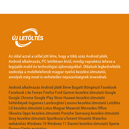
Az oldal azzal a céllal jött létre, hogy a több száz Android játék,
Android alkalmazás, PC letöltésen kívül, mindig naprakész lehess a
legújabb mobil és technológiai újdonságokkal. Oldalunk legkedveltebb
szekciója a mobiltelefonok magyar nyelvű kezelési útmutatói,
amelyek még most is verhetetlen népszerűségnek örvendnek.
Android alkalmazás
Android játék
Bmw
Bugatti
Böngésző
Facebook
Facebook Lite
Ferrari
Firefox
Ford
Garmin kezelési útmutató
Google
Google Chrome
Google Play Store
Huawei kezelési útmutató
háttérképek
Ingyenes
Lamborghini
Lenovo kezelési útmutató
Letöltés
LG kezelési útmutató
Lotus
Magyar
Maserati
Mercedes
Office
Okosóra
Oppo kezelési útmutató
Porsche
Samsung kezelési útmutató
Sony kezelési útmutató
Sportkocsi
uTorrent
Vírusirtó
Waterfox
webáruház
Windows 10
Windows 11
Xiaomi kezelési útmutató
Xperia
Összes Címke mutatása