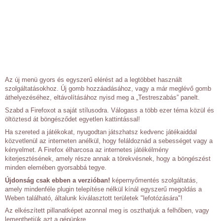
Az új menü gyors és egyszerű elérést ad a legtöbbet használt
szolgáltatásokhoz. Új gomb hozzáadásához, vagy a már meglévő gomb
áthelyezéséhez, eltávolításához nyisd meg a „Testreszabás” panelt.
Szabd a Firefoxot a saját stílusodra. Válogass a több ezer téma közül és
öltöztesd át böngésződet egyetlen kattintással!
Ha szereted a játékokat, nyugodtan játszhatsz kedvenc játékaiddal
közvetlenül az interneten anélkül, hogy feláldoznád a sebességet vagy a
kényelmet. A Firefox élharcosa az internetes játékélmény
kiterjesztésének, amely része annak a törekvésnek, hogy a böngészést
minden elemében gyorsabbá tegye.
Újdonság csak ebben a verzióban!
képernyőmentés szolgáltatás,
amely mindenféle plugin telepítése nélkül kínál egyszerű megoldás a
Weben található, általunk kiválasztott területek "lefotózására"!
Az elkészített pillanatképet azonnal meg is oszthatjuk a felhőben, vagy
lementhetjük azt a gépünkre.