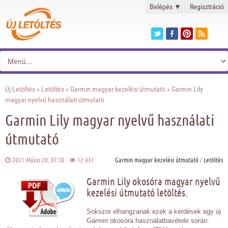
Belépés
▼
Regisztráció
Új Letöltés
»
Letöltés
»
Garmin magyar kezelési útmutató
» Garmin Lily
magyar nyelvű használati útmutató
Garmin Lily magyar nyelvű használati
útmutató
2021 Május 20, 07:30
12 431
Garmin magyar kezelési útmutató
/
Letöltés
Garmin Lily okosóra magyar nyelvű
kezelési útmutató letöltés.
Sokszor elhangzanak ezek a kérdések egy új
Garmin okosóra használatbavétele során: