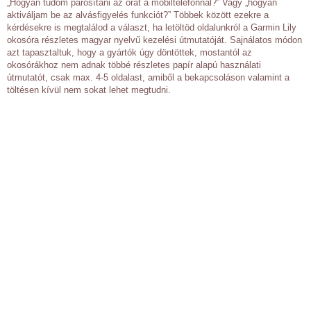
„Hogyan tudom párosítani az órát a mobiltelefonnal?” Vagy „hogyan
aktiváljam be az alvásfigyelés funkciót?” Többek között ezekre a
kérdésekre is megtalálod a választ, ha letöltöd oldalunkról a Garmin Lily
okosóra részletes magyar nyelvű kezelési útmutatóját. Sajnálatos módon
azt tapasztaltuk, hogy a gyártók úgy döntöttek, mostantól az
okosórákhoz nem adnak többé részletes papír alapú használati
útmutatót, csak max. 4-5 oldalast, amiből a bekapcsoláson valamint a
töltésen kívül nem sokat lehet megtudni.