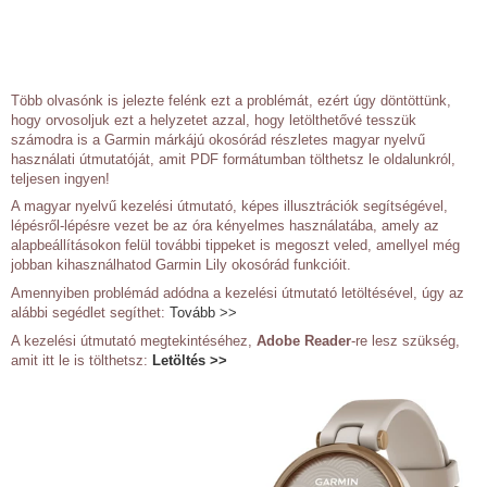
Több olvasónk is jelezte felénk ezt a problémát, ezért úgy döntöttünk,
hogy orvosoljuk ezt a helyzetet azzal, hogy letölthetővé tesszük
számodra is a Garmin márkájú okosórád részletes magyar nyelvű
használati útmutatóját, amit PDF formátumban tölthetsz le oldalunkról,
teljesen ingyen!
A magyar nyelvű kezelési útmutató, képes illusztrációk segítségével,
lépésről-lépésre vezet be az óra kényelmes használatába, amely az
alapbeállításokon felül további tippeket is megoszt veled, amellyel még
jobban kihasználhatod Garmin Lily okosórád funkcióit.
Amennyiben problémád adódna a kezelési útmutató letöltésével, úgy az
alábbi segédlet segíthet:
Tovább >>
A kezelési útmutató megtekintéséhez,
Adobe Reader
-re lesz szükség,
amit itt le is tölthetsz:
Letöltés >>