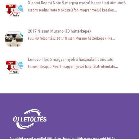
Xiaomi Redmi Note 9 magyar nyelvű használati útmutató
Xiaomi Redmi Note 9 okostelefon magyar nyelvű kezelési...
2017 Nissan Murano HD háttérképek
Full HD felbontású 2017 Nissan Murano háttérképek. Ha...
Lenovo Flex 5 magyar nyelvű használati útmutató
Lenovo Ideapad Flex 5 magyar nyelvű használati útmutató...
Az oldal azzal a céllal jött létre, hogy a több száz Android játék,