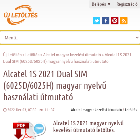
Belépés
▼
Regisztráció
Új Letöltés
»
Letöltés
»
Alcatel magyar kezelési útmutató
» Alcatel 1S 2021
Dual SIM (6025D/6025H) magyar nyelvű használati útmutató
Alcatel 1S 2021 Dual SIM
(6025D/6025H) magyar nyelvű
használati útmutató
2022 Dec 03, 07:30
11 137
Alcatel magyar kezelési útmutató
/
Letöltés
Alcatel 1S 2021 magyar nyelvű
kezelési útmutató letöltés.