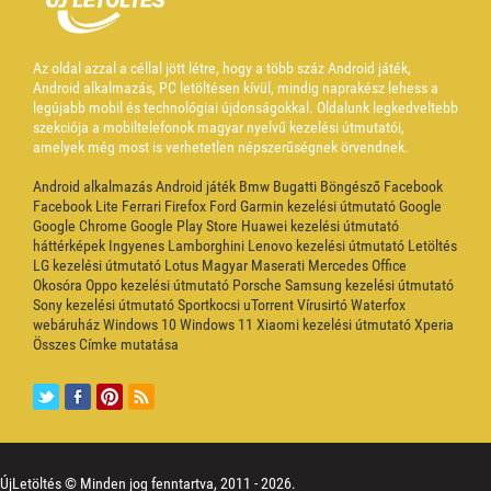
Az oldal azzal a céllal jött létre, hogy a több száz Android játék,
Android alkalmazás, PC letöltésen kívül, mindig naprakész lehess a
legújabb mobil és technológiai újdonságokkal. Oldalunk legkedveltebb
szekciója a mobiltelefonok magyar nyelvű kezelési útmutatói,
amelyek még most is verhetetlen népszerűségnek örvendnek.
Android alkalmazás
Android játék
Bmw
Bugatti
Böngésző
Facebook
Facebook Lite
Ferrari
Firefox
Ford
Garmin kezelési útmutató
Google
Google Chrome
Google Play Store
Huawei kezelési útmutató
háttérképek
Ingyenes
Lamborghini
Lenovo kezelési útmutató
Letöltés
LG kezelési útmutató
Lotus
Magyar
Maserati
Mercedes
Office
Okosóra
Oppo kezelési útmutató
Porsche
Samsung kezelési útmutató
Sony kezelési útmutató
Sportkocsi
uTorrent
Vírusirtó
Waterfox
webáruház
Windows 10
Windows 11
Xiaomi kezelési útmutató
Xperia
Összes Címke mutatása
ÚjLetöltés © Minden jog fenntartva, 2011 -
2026.