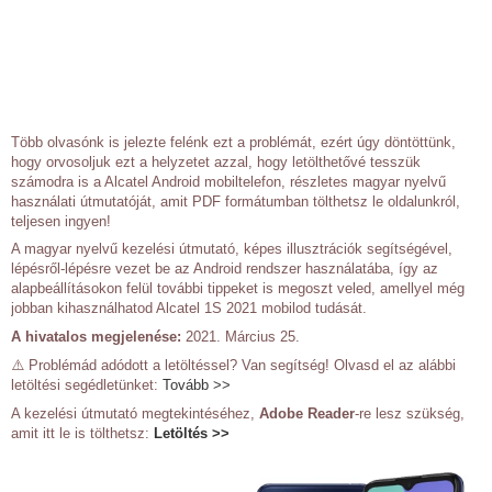
Több olvasónk is jelezte felénk ezt a problémát, ezért úgy döntöttünk,
hogy orvosoljuk ezt a helyzetet azzal, hogy letölthetővé tesszük
számodra is a Alcatel Android mobiltelefon, részletes magyar nyelvű
használati útmutatóját, amit PDF formátumban tölthetsz le oldalunkról,
teljesen ingyen!
A magyar nyelvű kezelési útmutató, képes illusztrációk segítségével,
lépésről-lépésre vezet be az Android rendszer használatába, így az
alapbeállításokon felül további tippeket is megoszt veled, amellyel még
jobban kihasználhatod Alcatel 1S 2021 mobilod tudását.
A hivatalos megjelenése:
2021. Március 25.
⚠️ Problémád adódott a letöltéssel? Van segítség! Olvasd el az alábbi
letöltési segédletünket:
Tovább >>
A kezelési útmutató megtekintéséhez,
Adobe Reader
-re lesz szükség,
amit itt le is tölthetsz:
Letöltés >>