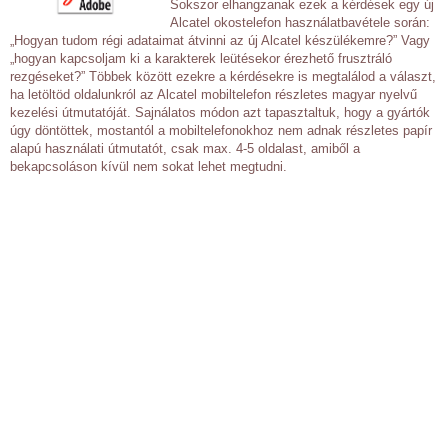
Sokszor elhangzanak ezek a kérdések egy új
Alcatel okostelefon használatbavétele során:
„Hogyan tudom régi adataimat átvinni az új Alcatel készülékemre?” Vagy
„hogyan kapcsoljam ki a karakterek leütésekor érezhető frusztráló
rezgéseket?” Többek között ezekre a kérdésekre is megtalálod a választ,
ha letöltöd oldalunkról az Alcatel mobiltelefon részletes magyar nyelvű
kezelési útmutatóját. Sajnálatos módon azt tapasztaltuk, hogy a gyártók
úgy döntöttek, mostantól a mobiltelefonokhoz nem adnak részletes papír
alapú használati útmutatót, csak max. 4-5 oldalast, amiből a
bekapcsoláson kívül nem sokat lehet megtudni.