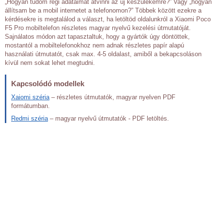
„Hogyan tudom régi adataimat átvinni az új készülékemre?” Vagy „hogyan
állítsam be a mobil internetet a telefonomon?” Többek között ezekre a
kérdésekre is megtalálod a választ, ha letöltöd oldalunkról a Xiaomi Poco
F5 Pro mobiltelefon részletes magyar nyelvű kezelési útmutatóját.
Sajnálatos módon azt tapasztaltuk, hogy a gyártók úgy döntöttek,
mostantól a mobiltelefonokhoz nem adnak részletes papír alapú
használati útmutatót, csak max. 4-5 oldalast, amiből a bekapcsoláson
kívül nem sokat lehet megtudni.
Kapcsolódó modellek
Xaiomi széria
– részletes útmutatók, magyar nyelven PDF
formátumban.
Redmi széria
– magyar nyelvű útmutatók - PDF letöltés.