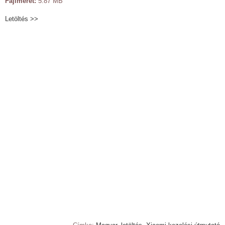
Fájlméret:
5.87 MB
Letöltés >>