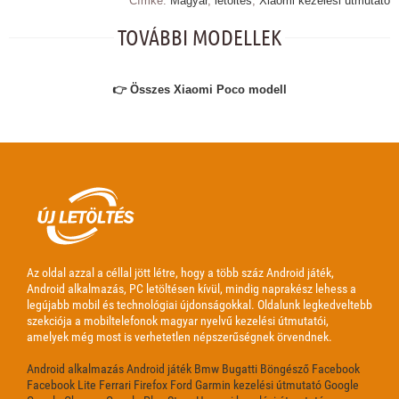
Címke:
Magyar
,
letöltés
,
Xiaomi kezelési útmutató
TOVÁBBI MODELLEK
👉 Összes Xiaomi Poco modell
Az oldal azzal a céllal jött létre, hogy a több száz Android játék,
Android alkalmazás, PC letöltésen kívül, mindig naprakész lehess a
legújabb mobil és technológiai újdonságokkal. Oldalunk legkedveltebb
szekciója a mobiltelefonok magyar nyelvű kezelési útmutatói,
amelyek még most is verhetetlen népszerűségnek örvendnek.
Android alkalmazás
Android játék
Bmw
Bugatti
Böngésző
Facebook
Facebook Lite
Ferrari
Firefox
Ford
Garmin kezelési útmutató
Google