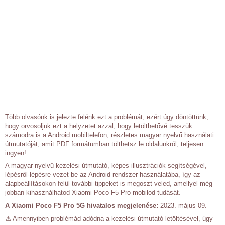
Több olvasónk is jelezte felénk ezt a problémát, ezért úgy döntöttünk,
hogy orvosoljuk ezt a helyzetet azzal, hogy letölthetővé tesszük
számodra is a Android mobiltelefon, részletes magyar nyelvű használati
útmutatóját, amit PDF formátumban tölthetsz le oldalunkról, teljesen
ingyen!
A magyar nyelvű kezelési útmutató, képes illusztrációk segítségével,
lépésről-lépésre vezet be az Android rendszer használatába, így az
alapbeállításokon felül további tippeket is megoszt veled, amellyel még
jobban kihasználhatod Xiaomi Poco F5 Pro mobilod tudását.
A Xiaomi Poco F5 Pro 5G hivatalos megjelenése:
2023. május 09.
⚠️ Amennyiben problémád adódna a kezelési útmutató letöltésével, úgy