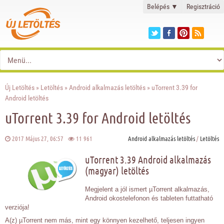
Belépés
▼
Regisztráció
Új Letöltés
»
Letöltés
»
Android alkalmazás letöltés
» uTorrent 3.39 for
Android letöltés
uTorrent 3.39 for Android letöltés
2017 Május 27, 06:57
11 961
Android alkalmazás letöltés
/
Letöltés
uTorrent 3.39 Android alkalmazás
(magyar) letöltés
Megjelent a jól ismert µTorrent alkalmazás,
Android okostelefonon és tableten futtatható
verziója!
A(z) µTorrent nem más, mint egy könnyen kezelhető, teljesen ingyen