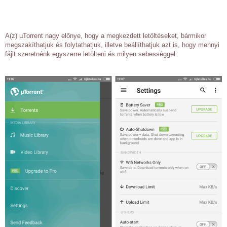
A(z) µTorrent nagy előnye, hogy a megkezdett letöltéseket, bármikor
megszakíthatjuk és folytathatjuk, illetve beállíthatjuk azt is, hogy mennyi
fájlt szeretnénk egyszerre letölteni és milyen sebességgel.