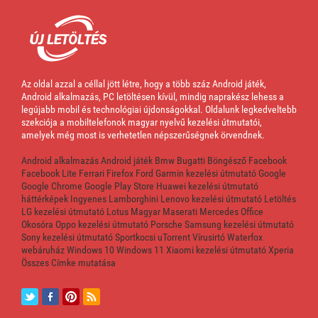
Az oldal azzal a céllal jött létre, hogy a több száz Android játék,
Android alkalmazás, PC letöltésen kívül, mindig naprakész lehess a
legújabb mobil és technológiai újdonságokkal. Oldalunk legkedveltebb
szekciója a mobiltelefonok magyar nyelvű kezelési útmutatói,
amelyek még most is verhetetlen népszerűségnek örvendnek.
Android alkalmazás
Android játék
Bmw
Bugatti
Böngésző
Facebook
Facebook Lite
Ferrari
Firefox
Ford
Garmin kezelési útmutató
Google
Google Chrome
Google Play Store
Huawei kezelési útmutató
háttérképek
Ingyenes
Lamborghini
Lenovo kezelési útmutató
Letöltés
LG kezelési útmutató
Lotus
Magyar
Maserati
Mercedes
Office
Okosóra
Oppo kezelési útmutató
Porsche
Samsung kezelési útmutató
Sony kezelési útmutató
Sportkocsi
uTorrent
Vírusirtó
Waterfox
webáruház
Windows 10
Windows 11
Xiaomi kezelési útmutató
Xperia
Összes Címke mutatása