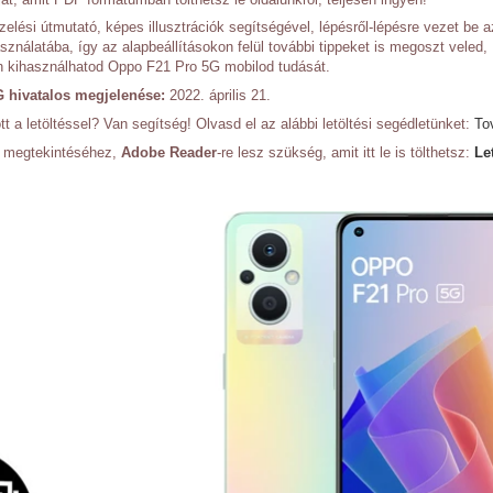
elési útmutató, képes illusztrációk segítségével, lépésről-lépésre vezet be a
sználatába, így az alapbeállításokon felül további tippeket is megoszt veled,
n kihasználhatod Oppo F21 Pro 5G mobilod tudását.
 hivatalos megjelenése:
2022. április 21.
t a letöltéssel? Van segítség! Olvasd el az alábbi letöltési segédletünket:
To
ó megtekintéséhez,
Adobe Reader
-re lesz szükség, amit itt le is tölthetsz:
Le