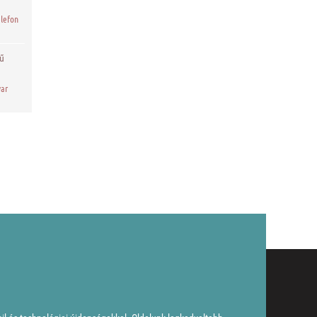
lefon
ű
yar