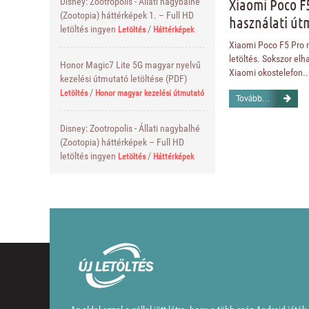
Xiaomi Poco F
Disney: Zootropolis - Állati nagybalhé
(Zootopia) háttérképek 1. – Full HD
használati út
letöltés ingyen
/
Letöltés
Háttérképek
Xiaomi Poco F5 Pro 
letöltés. Sokszor el
Honor Magic7 Lite 5G magyar nyelvű
Xiaomi okostelefon..
kezelési útmutató letöltése (PDF)
/
Letöltés
Honor magyar kezelési útmutató
Tovább...
Disney: Zootropolis - Állati nagybalhé
(Zootopia) háttérképek – Full HD
letöltés ingyen
/
Letöltés
Háttérképek