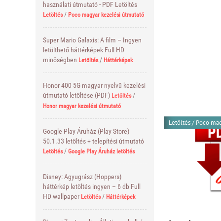
használati útmutató - PDF Letöltés
/
Letöltés
Poco magyar kezelési útmutató
Super Mario Galaxis: A film – Ingyen
letölthető háttérképek Full HD
minőségben
/
Letöltés
Háttérképek
Honor 400 5G magyar nyelvű kezelési
útmutató letöltése (PDF)
/
Letöltés
Honor magyar kezelési útmutató
Letöltés
/
Poco mag
Google Play Áruház (Play Store)
50.1.33 letöltés + telepítési útmutató
/
Letöltés
Google Play Áruház letöltés
Disney: Agyugrász (Hoppers)
háttérkép letöltés ingyen – 6 db Full
HD wallpaper
/
Letöltés
Háttérképek