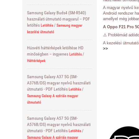
A magyar nyelvű kez
Samsung Galaxy Buds4 (SM-R540)
Android rendszer ha
amellyel még jobba
használati útmutató magyarul – PDF
letöltés
/
Letöltés
Samsung magyar
A Oppo F21 Pro 5G
kezelési útmutató
⚠️ Problémád adódot
A kezelési útmutat
Húsvéti háttérképek letöltése HD
>>
minőségben – ingyenes
/
Letöltés
Háttérképek
Samsung Galaxy A37 5G (SM-
A376B/DS) magyar nyelvű használati
útmutató - PDF Letöltés
/
Letöltés
Samsung Galaxy A szériás magyar
útmutató
Samsung Galaxy A57 5G (SM-
A576B/DS) magyar nyelvű használati
útmutató - PDF Letöltés
/
Letöltés
Samsung Galaxy A szériás magyar