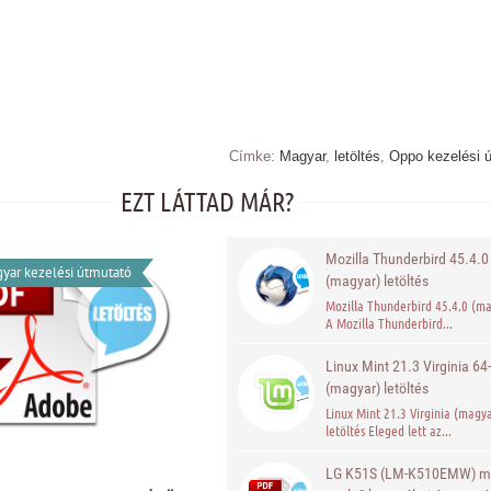
Címke:
Magyar
,
letöltés
,
Oppo kezelési 
EZT LÁTTAD MÁR?
Mozilla Thunderbird 45.4.0
yar kezelési útmutató
(magyar) letöltés
Mozilla Thunderbird 45.4.0 (m
A Mozilla Thunderbird...
Linux Mint 21.3 Virginia 64-
(magyar) letöltés
Linux Mint 21.3 Virginia (magy
letöltés Eleged lett az...
LG K51S (LM-K510EMW) m