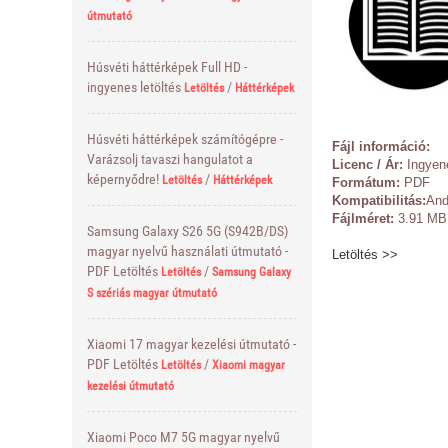
útmutató
Húsvéti háttérképek Full HD -
ingyenes letöltés
/
Letöltés
Háttérképek
Húsvéti háttérképek számítógépre -
Fájl információ:
Varázsolj tavaszi hangulatot a
Licenc / Ár:
Ingyen
képernyődre!
/
Letöltés
Háttérképek
Formátum:
PDF
Kompatibilitás:
And
Fájlméret:
3.91 MB
Samsung Galaxy S26 5G (S942B/DS)
magyar nyelvű használati útmutató -
Letöltés >>
PDF Letöltés
/
Letöltés
Samsung Galaxy
S szériás magyar útmutató
Xiaomi 17 magyar kezelési útmutató -
PDF Letöltés
/
Letöltés
Xiaomi magyar
kezelési útmutató
Xiaomi Poco M7 5G magyar nyelvű