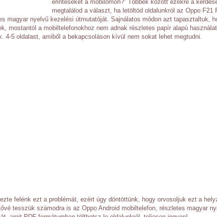
érintéseket a mobilomon?” Többek között ezekre a kérdése
megtalálod a választ, ha letöltöd oldalunkról az Oppo F21
tes magyar nyelvű kezelési útmutatóját. Sajnálatos módon azt tapasztaltuk, h
ek, mostantól a mobiltelefonokhoz nem adnak részletes papír alapú használat
. 4-5 oldalast, amiből a bekapcsoláson kívül nem sokat lehet megtudni.
ezte felénk ezt a problémát, ezért úgy döntöttünk, hogy orvosoljuk ezt a hely
etővé tesszük számodra is az Oppo Android mobiltelefon, részletes magyar ny
át, amit PDF formátumban tölthetsz le oldalunkról, teljesen ingyen!