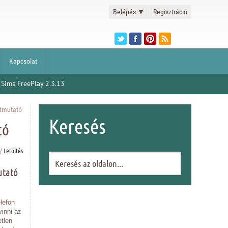
Belépés
▼
Regisztráció
Kapcsolat
 Sims FreePlay 2.3.13
útmutató
Keresés
tó
/
Letöltés
utató
lefon
vinni az
tlen