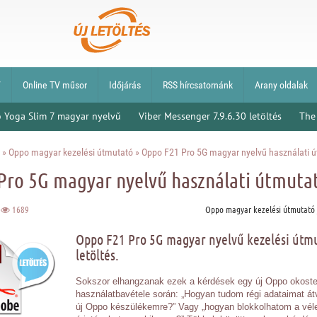
V
Online TV műsor
Időjárás
RSS hírcsatornánk
Arany oldalak
 Yoga Slim 7 magyar nyelvű
Viber Messenger 7.9.6.30 letöltés
The
»
Oppo magyar kezelési útmutató
» Oppo F21 Pro 5G magyar nyelvű használati 
Pro 5G magyar nyelvű használati útmuta
0
1689
Oppo magyar kezelési útmutató
Oppo F21 Pro 5G magyar nyelvű kezelési útm
letöltés.
Sokszor elhangzanak ezek a kérdések egy új Oppo okoste
használatbavétele során: „Hogyan tudom régi adataimat át
új Oppo készülékemre?” Vagy „hogyan blokkolhatom a véle