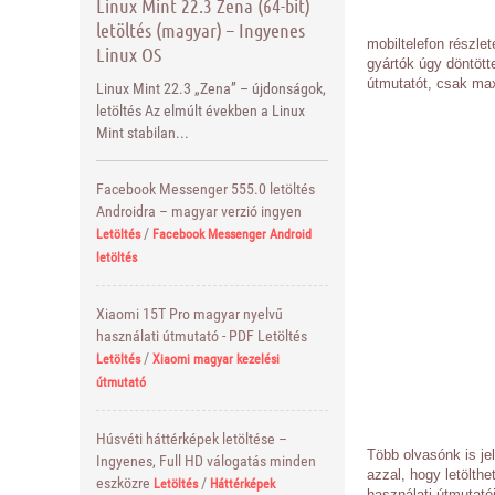
Linux Mint 22.3 Zena (64-bit)
letöltés (magyar) – Ingyenes
mobiltelefon részle
Linux OS
gyártók úgy döntött
útmutatót, csak max
Linux Mint 22.3 „Zena” – újdonságok,
letöltés Az elmúlt években a Linux
Mint stabilan...
Facebook Messenger 555.0 letöltés
Androidra – magyar verzió ingyen
/
Letöltés
Facebook Messenger Android
letöltés
Xiaomi 15T Pro magyar nyelvű
használati útmutató - PDF Letöltés
/
Letöltés
Xiaomi magyar kezelési
útmutató
Húsvéti háttérképek letöltése –
Több olvasónk is jel
Ingyenes, Full HD válogatás minden
azzal, hogy letölth
eszközre
/
Letöltés
Háttérképek
használati útmutatój