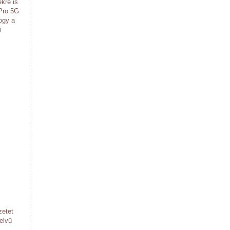
kre is
 Pro 5G
ogy a
i
zetet
elvű