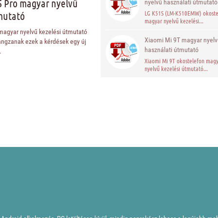
5 Pro magyar nyelvű
nyelvű használati útmutató
LG K51S (LM-K510EMW) okoste
mutató
magyar nyelvű kezelési...
magyar nyelvű kezelési útmutató
Xiaomi Mi 9T magyar nyelv
hangzanak ezek a kérdések egy új
használati útmutató
.
Xiaomi Mi 9T okostelefon mag
nyelvű kezelési útmutató...