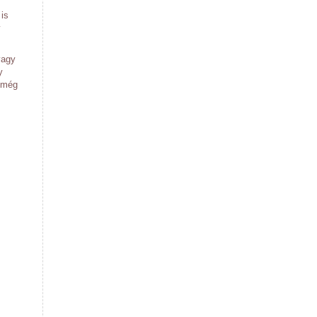
 is
y
vagy
y
k még