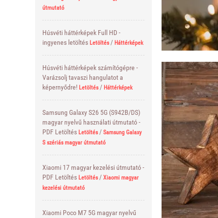
útmutató
Húsvéti háttérképek Full HD -
ingyenes letöltés
/
Letöltés
Háttérképek
Húsvéti háttérképek számítógépre -
Varázsolj tavaszi hangulatot a
képernyődre!
/
Letöltés
Háttérképek
Samsung Galaxy S26 5G (S942B/DS)
magyar nyelvű használati útmutató -
PDF Letöltés
/
Letöltés
Samsung Galaxy
S szériás magyar útmutató
Xiaomi 17 magyar kezelési útmutató -
PDF Letöltés
/
Letöltés
Xiaomi magyar
kezelési útmutató
Xiaomi Poco M7 5G magyar nyelvű