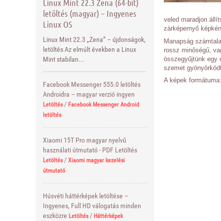
Linux Mint 22.3 Zena (64-bit)
letöltés (magyar) – Ingyenes
veled maradjon állí
Linux OS
zárképernyő képkén
Linux Mint 22.3 „Zena” – újdonságok,
Manapság számtalan 
letöltés Az elmúlt években a Linux
rossz minőségű, vag
összegyűjtünk egy 
Mint stabilan...
szemet gyönyörködt
A képek formátuma: 
Facebook Messenger 555.0 letöltés
Androidra – magyar verzió ingyen
/
Letöltés
Facebook Messenger Android
letöltés
Xiaomi 15T Pro magyar nyelvű
használati útmutató - PDF Letöltés
/
Letöltés
Xiaomi magyar kezelési
útmutató
Húsvéti háttérképek letöltése –
Ingyenes, Full HD válogatás minden
eszközre
/
Letöltés
Háttérképek