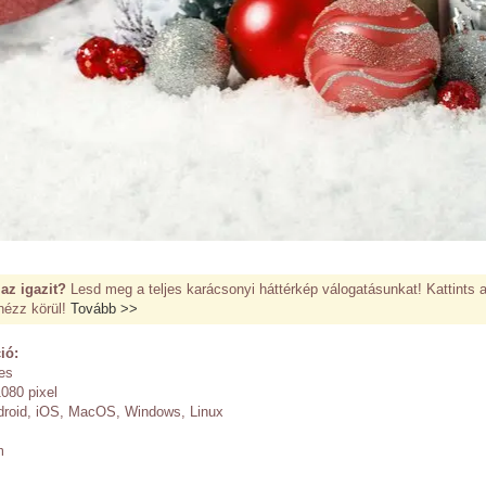
az igazit?
Lesd meg a teljes karácsonyi háttérkép válogatásunkat! Kattints 
nézz körül!
Tovább >>
ió:
es
080 pixel
roid, iOS, MacOS, Windows, Linux
m