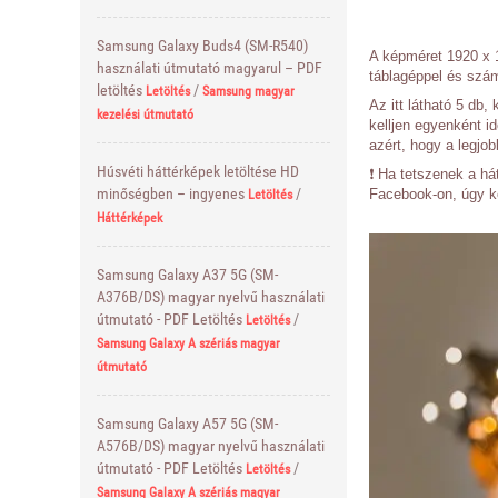
Samsung Galaxy Buds4 (SM-R540)
A képméret 1920 x 1
használati útmutató magyarul – PDF
táblagéppel és szám
letöltés
/
Letöltés
Samsung magyar
Az itt látható 5 db
kezelési útmutató
kelljen egyenként id
azért, hogy a legjo
Húsvéti háttérképek letöltése HD
❗ Ha tetszenek a h
minőségben – ingyenes
/
Facebook-on, úgy k
Letöltés
Háttérképek
Samsung Galaxy A37 5G (SM-
A376B/DS) magyar nyelvű használati
útmutató - PDF Letöltés
/
Letöltés
Samsung Galaxy A szériás magyar
útmutató
Samsung Galaxy A57 5G (SM-
A576B/DS) magyar nyelvű használati
útmutató - PDF Letöltés
/
Letöltés
Samsung Galaxy A szériás magyar