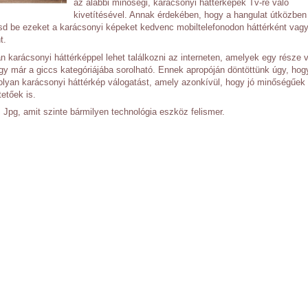
az alábbi minőségi, karácsonyi háttérképek Tv-re való
kivetítésével. Annak érdekében, hogy a hangulat útközben
tsd be ezeket a karácsonyi képeket kedvenc mobiltelefonodon háttérként vag
t.
karácsonyi háttérképpel lehet találkozni az interneten, amelyek egy része 
y már a giccs kategóriájába sorolható. Ennek apropóján döntöttünk úgy, hog
olyan karácsonyi háttérkép válogatást, amely azonkívül, hogy jó minőségűe
etőek is.
Jpg, amit szinte bármilyen technológia eszköz felismer.