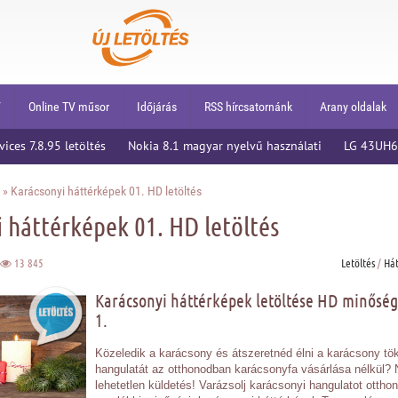
V
Online TV műsor
Időjárás
RSS hírcsatornánk
Arany oldalak
ices 7.8.95 letöltés
Nokia 8.1 magyar nyelvű használati
LG 43UH62
» Karácsonyi háttérképek 01. HD letöltés
 háttérképek 01. HD letöltés
13 845
Letöltés
/
Há
Karácsonyi háttérképek letöltése HD minőség
1.
Közeledik a karácsony és átszeretnéd élni a karácsony tö
hangulatát az otthonodban karácsonyfa vásárlása nélkül?
lehetetlen küldetés! Varázsolj karácsonyi hangulatot ottho