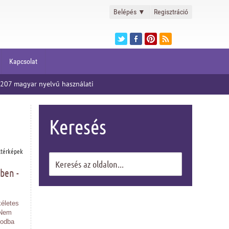
Belépés
▼
Regisztráció
Kapcsolat
07 magyar nyelvű használati
Keresés
ttérképek
ben -
kéletes
 Nem
nodba