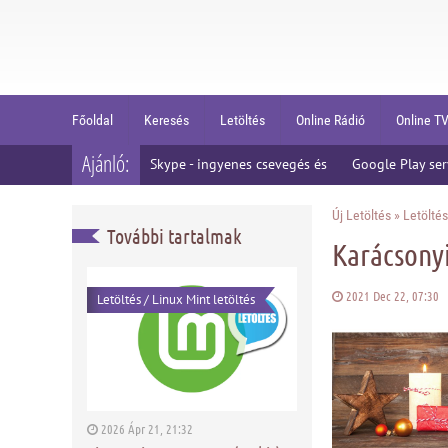
Főoldal
Keresés
Letöltés
Online Rádió
Online T
Ajánló:
Skype - ingyenes csevegés és
Google Play serv
Új Letöltés
»
Letöltés
További tartalmak
Karácsonyi
2021 Dec 22, 07:30
Letöltés
/
Linux Mint letöltés
2026 Ápr 21, 21:32