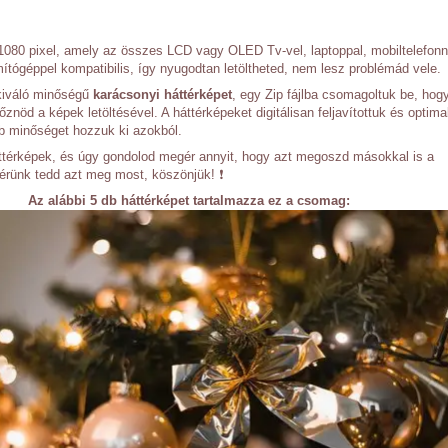
080 pixel, amely az összes LCD vagy OLED Tv-vel, laptoppal, mobiltelefonn
ítógéppel kompatibilis, így nyugodtan letöltheted, nem lesz problémád vele.
, kiváló minőségű
karácsonyi háttérképet
, egy Zip fájlba csomagoltuk be, hog
őznöd a képek letöltésével. A háttérképeket digitálisan feljavítottuk és optima
bb minőséget hozzuk ki azokból.
áttérképek, és úgy gondolod megér annyit, hogy azt megoszd másokkal is a
érünk tedd azt meg most, köszönjük! ❗
Az alábbi 5 db háttérképet tartalmazza ez a csomag: