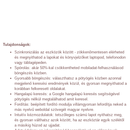
Tulajdonságok:
Szinkronizálás az eszközök között - zökkenőmentesen elérheted
és megnyithatod a lapokat és könyvjelzőket laptopod, telefonodon
vagy táblagépeden.
Spórolás: akár 50%-kal csökkentheted mobiladat-felhasználásod
böngészés közben.
Gyorsabb böngészés: választhatsz a pötyögés közben azonnal
megjelenő keresési eredmények közül, és gyorsan megnyithatod a
korábban felkeresett oldalakat.
Hangalapú keresés: a Google hangalapú keresés segítségével
pötyögés nélkül megtalálhatod amit keresel.
Fordítás: beépített fordító modulja villámgyorsan lefordítja neked a
más nyelvű weboldal szövegét magyar nyelvre.
Intuitív kézmozdulatok: tetszőleges számú lapot nyithatsz meg,
és gyorsan válthatsz azok között, ha az eszköztár egyik szélétől
a másikig húzod az ujjadat.