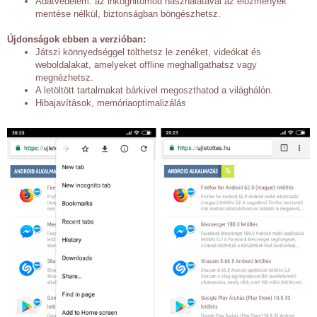
Adatvédelem: az inkognitómód használatával az előzmények
mentése nélkül, biztonságban böngészhetsz.
Újdonságok ebben a verzióban:
Játszi könnyedséggel tölthetsz le zenéket, videókat és
weboldalakat, amelyeket offline meghallgathatsz vagy
megnézhetsz.
A letöltött tartalmakat bárkivel megoszthatod a világhálón.
Hibajavítások, memóriaoptimalizálás