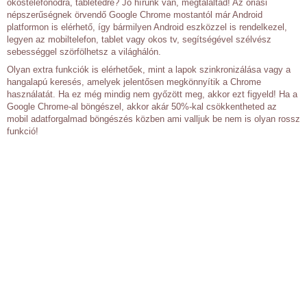
okostelefonodra, tabletedre? Jó hírünk van, megtaláltad! Az óriási
népszerűségnek örvendő Google Chrome mostantól már Android
platformon is elérhető, így bármilyen Android eszközzel is rendelkezel,
legyen az mobiltelefon, tablet vagy okos tv, segítségével szélvész
sebességgel szörfölhetsz a világhálón.
Olyan extra funkciók is elérhetőek, mint a lapok szinkronizálása vagy a
hangalapú keresés, amelyek jelentősen megkönnyítik a Chrome
használatát. Ha ez még mindig nem győzött meg, akkor ezt figyeld! Ha a
Google Chrome-al böngészel, akkor akár 50%-kal csökkentheted az
mobil adatforgalmad böngészés közben ami valljuk be nem is olyan rossz
funkció!