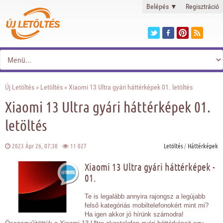
Belépés
▼
Regisztráció
Új Letöltés
»
Letöltés
» Xiaomi 13 Ultra gyári háttérképek 01. letöltés
Xiaomi 13 Ultra gyári háttérképek 01.
letöltés
2023 Ápr 26, 07:30
11 027
Letöltés
/
Háttérképek
Xiaomi 13 Ultra gyári háttérképek -
01.
Te is legalább annyira rajongsz a legújabb
felső kategóriás mobiltelefonokért mint mi?
Ha igen akkor jó hírünk számodra!