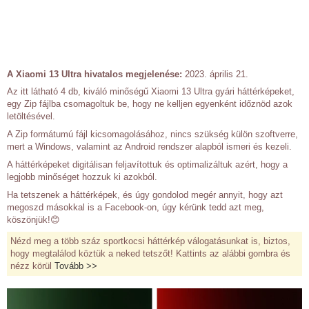
A Xiaomi 13 Ultra hivatalos megjelenése:
2023. április 21.
Az itt látható 4 db, kiváló minőségű Xiaomi 13 Ultra gyári háttérképeket,
egy Zip fájlba csomagoltuk be, hogy ne kelljen egyenként időznöd azok
letöltésével.
A Zip formátumú fájl kicsomagolásához, nincs szükség külön szoftverre,
mert a Windows, valamint az Android rendszer alapból ismeri és kezeli.
A háttérképeket digitálisan feljavítottuk és optimalizáltuk azért, hogy a
legjobb minőséget hozzuk ki azokból.
Ha tetszenek a háttérképek, és úgy gondolod megér annyit, hogy azt
megoszd másokkal is a Facebook-on, úgy kérünk tedd azt meg,
köszönjük!😊
Nézd meg a több száz sportkocsi háttérkép válogatásunkat is, biztos,
hogy megtalálod köztük a neked tetszőt! Kattints az alábbi gombra és
nézz körül
Tovább >>