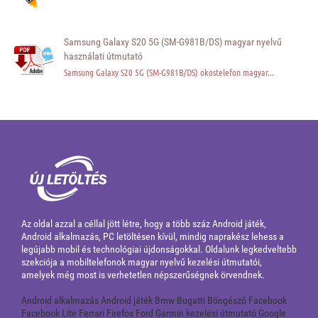
Samsung Galaxy S20 5G (SM-G981B/DS) magyar nyelvű
használati útmutató
Samsung Galaxy S20 5G (SM-G981B/DS) okostelefon magyar...
Az oldal azzal a céllal jött létre, hogy a több száz Android játék,
Android alkalmazás, PC letöltésen kívül, mindig naprakész lehess a
legújabb mobil és technológiai újdonságokkal. Oldalunk legkedveltebb
szekciója a mobiltelefonok magyar nyelvű kezelési útmutatói,
amelyek még most is verhetetlen népszerűségnek örvendnek.
Android alkalmazás
Android játék
Bmw
Bugatti
Böngésző
Facebook
Facebook Lite
Ferrari
Firefox
Ford
Garmin kezelési útmutató
Google