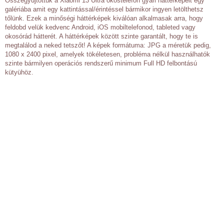
Összegyűjtöttük a Xiaomi 13 Ultra okostelefon gyári háttérképeit egy
galériába amit egy kattintással/érintéssel bármikor ingyen letölthetsz
tőlünk. Ezek a minőségi háttérképek kiválóan alkalmasak arra, hogy
feldobd velük kedvenc Android, iOS mobiltelefonod, tableted vagy
okosórád hátterét. A háttérképek között szinte garantált, hogy te is
megtalálod a neked tetszőt! A képek formátuma: JPG a méretük pedig,
1080 x 2400 pixel, amelyek tökéletesen, probléma nélkül használhatók
szinte bármilyen operációs rendszerű minimum Full HD felbontású
kütyühöz.