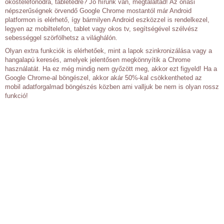
okostelefonodra, tabletedre? Jó hírünk van, megtaláltad! Az óriási
népszerűségnek örvendő Google Chrome mostantól már Android
platformon is elérhető, így bármilyen Android eszközzel is rendelkezel,
legyen az mobiltelefon, tablet vagy okos tv, segítségével szélvész
sebességgel szörfölhetsz a világhálón.
Olyan extra funkciók is elérhetőek, mint a lapok szinkronizálása vagy a
hangalapú keresés, amelyek jelentősen megkönnyítik a Chrome
használatát. Ha ez még mindig nem győzött meg, akkor ezt figyeld! Ha a
Google Chrome-al böngészel, akkor akár 50%-kal csökkentheted az
mobil adatforgalmad böngészés közben ami valljuk be nem is olyan rossz
funkció!