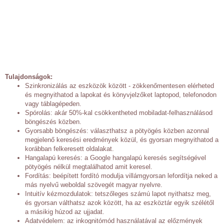
Tulajdonságok:
Szinkronizálás az eszközök között - zökkenőmentesen elérheted
és megnyithatod a lapokat és könyvjelzőket laptopod, telefonodon
vagy táblagépeden.
Spórolás: akár 50%-kal csökkentheted mobiladat-felhasználásod
böngészés közben.
Gyorsabb böngészés: választhatsz a pötyögés közben azonnal
megjelenő keresési eredmények közül, és gyorsan megnyithatod a
korábban felkeresett oldalakat.
Hangalapú keresés: a Google hangalapú keresés segítségével
pötyögés nélkül megtalálhatod amit keresel.
Fordítás: beépített fordító modulja villámgyorsan lefordítja neked a
más nyelvű weboldal szövegét magyar nyelvre.
Intuitív kézmozdulatok: tetszőleges számú lapot nyithatsz meg,
és gyorsan válthatsz azok között, ha az eszköztár egyik szélétől
a másikig húzod az ujjadat.
Adatvédelem: az inkognitómód használatával az előzmények