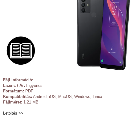
Fájl információ:
Licenc / Ár:
Ingyenes
Formátum:
PDF
Kompatibilitás:
Android, iOS, MacOS, Windows, Linux
Fájlméret:
1.21 MB
Letöltés >>