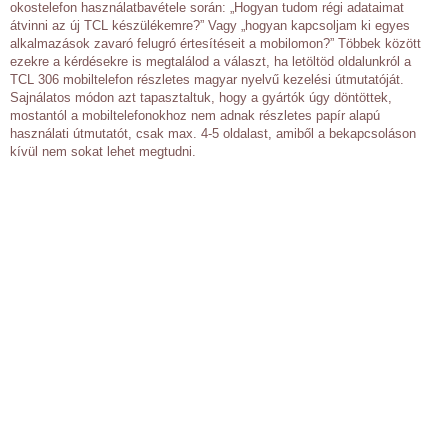
okostelefon használatbavétele során: „Hogyan tudom régi adataimat
átvinni az új TCL készülékemre?” Vagy „hogyan kapcsoljam ki egyes
alkalmazások zavaró felugró értesítéseit a mobilomon?” Többek között
ezekre a kérdésekre is megtalálod a választ, ha letöltöd oldalunkról a
TCL 306 mobiltelefon részletes magyar nyelvű kezelési útmutatóját.
Sajnálatos módon azt tapasztaltuk, hogy a gyártók úgy döntöttek,
mostantól a mobiltelefonokhoz nem adnak részletes papír alapú
használati útmutatót, csak max. 4-5 oldalast, amiből a bekapcsoláson
kívül nem sokat lehet megtudni.