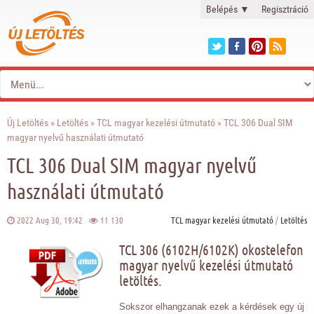
Belépés
▼
Regisztráció
Új Letöltés
»
Letöltés
»
TCL magyar kezelési útmutató
» TCL 306 Dual SIM
magyar nyelvű használati útmutató
TCL 306 Dual SIM magyar nyelvű
használati útmutató
2022 Aug 30, 19:42
11 130
TCL magyar kezelési útmutató
/
Letöltés
TCL 306 (6102H/6102K) okostelefon
magyar nyelvű kezelési útmutató
letöltés.
Sokszor elhangzanak ezek a kérdések egy új