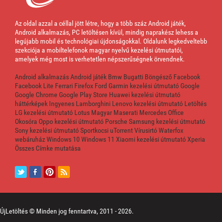
Az oldal azzal a céllal jött létre, hogy a több száz Android játék,
Android alkalmazás, PC letöltésen kívül, mindig naprakész lehess a
legújabb mobil és technológiai újdonságokkal. Oldalunk legkedveltebb
szekciója a mobiltelefonok magyar nyelvű kezelési útmutatói,
amelyek még most is verhetetlen népszerűségnek örvendnek.
Android alkalmazás
Android játék
Bmw
Bugatti
Böngésző
Facebook
Facebook Lite
Ferrari
Firefox
Ford
Garmin kezelési útmutató
Google
Google Chrome
Google Play Store
Huawei kezelési útmutató
háttérképek
Ingyenes
Lamborghini
Lenovo kezelési útmutató
Letöltés
LG kezelési útmutató
Lotus
Magyar
Maserati
Mercedes
Office
Okosóra
Oppo kezelési útmutató
Porsche
Samsung kezelési útmutató
Sony kezelési útmutató
Sportkocsi
uTorrent
Vírusirtó
Waterfox
webáruház
Windows 10
Windows 11
Xiaomi kezelési útmutató
Xperia
Összes Címke mutatása
ÚjLetöltés © Minden jog fenntartva, 2011 -
2026.