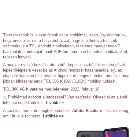
Több olvasónk is jelezte felénk ezt a problémát, ezért úgy döntöttünk,
hogy orvosoljuk ezt a helyzetet azzal, hogy letölthetővé tesszük
számodra is a TCL Android mobiltelefon, részletes magyar nyelvű
használati útmutatóját, amit PDF formátumban tölthetsz le oldalunkról,
teljesen ingyen!
A magyar nyelvű kezelési útmutató, képes illusztrációk segítségével,
lépésről-lépésre vezet be az Android rendszer használatába, így az
alapbeállításokon felül további tippeket is megoszt veled, amellyel még
jobban kihasználhatod TCL 306 (6102H/6102K) mobilod tudását.
TCL 306 4G hivatalos megjelenése:
2022. február 10.
⚠️ Problémád adódott a letöltéssel? Van segítség! Olvasd el az alábbi
letöltési segédletünket:
Tovább >>
A kezelési útmutató megtekintéséhez,
Adobe Reader
-re lesz szükség,
amit itt le is tölthetsz:
Letöltés >>