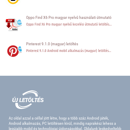
Oppo Find X6 Pro magyar nyelvű használati útmutató
Oppo Find X6 Pro magyar nyelvű kezelési útmutató letöltés...
Pinterest 9.1.0 (magyar) letöltés
Pinterest 9.1.0 Android mobil alkalmazás (magyar) letöltés...
Az oldal azzal a céllal jött létre, hogy a több száz Android játék,
Android alkalmazás, PC letöltésen kívül, mindig naprakész lehess a
legújabb mobil és technológiai újdonságokkal. Oldalunk legkedveltebb