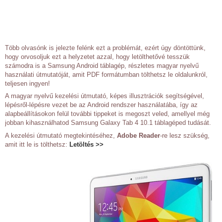
Több olvasónk is jelezte felénk ezt a problémát, ezért úgy döntöttünk,
hogy orvosoljuk ezt a helyzetet azzal, hogy letölthetővé tesszük
számodra is a Samsung Android táblagép, részletes magyar nyelvű
használati útmutatóját, amit PDF formátumban tölthetsz le oldalunkról,
teljesen ingyen!
A magyar nyelvű kezelési útmutató, képes illusztrációk segítségével,
lépésről-lépésre vezet be az Android rendszer használatába, így az
alapbeállításokon felül további tippeket is megoszt veled, amellyel még
jobban kihasználhatod Samsung Galaxy Tab 4 10.1 táblagéped tudását.
A kezelési útmutató megtekintéséhez,
Adobe Reader
-re lesz szükség,
amit itt le is tölthetsz:
Letöltés >>