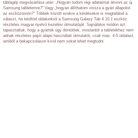
táblagép megvásárlása után: „Hogyan tudom régi adataimat átvinni az új
Samsung tabletemre?” Vagy „hogyan állíthatom vissza a gyári állapotot
az eszközömön?” Többek között ezekre a kérdésekre is megtalálod a
választ, ha letöltöd oldalunkról a Samsung Galaxy Tab 4 10.1 eszköz
részletes magyar nyelvű kezelési útmutatóját. Sajnálatos módon azt
tapasztaltuk, hogy a gyártók úgy döntöttek, mostantól a tabletekhez nem
adnak részletes papír alapú használati útmutatót, csak max. 4-5 oldalast,
amiből a bekapcsoláson kívül nem sokat lehet megtudni.