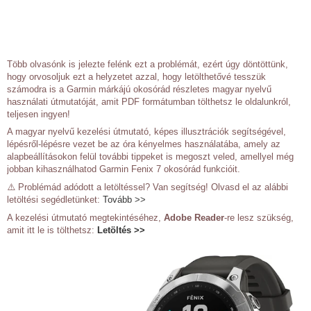
Több olvasónk is jelezte felénk ezt a problémát, ezért úgy döntöttünk,
hogy orvosoljuk ezt a helyzetet azzal, hogy letölthetővé tesszük
számodra is a Garmin márkájú okosórád részletes magyar nyelvű
használati útmutatóját, amit PDF formátumban tölthetsz le oldalunkról,
teljesen ingyen!
A magyar nyelvű kezelési útmutató, képes illusztrációk segítségével,
lépésről-lépésre vezet be az óra kényelmes használatába, amely az
alapbeállításokon felül további tippeket is megoszt veled, amellyel még
jobban kihasználhatod Garmin Fenix 7 okosórád funkcióit.
⚠️ Problémád adódott a letöltéssel? Van segítség! Olvasd el az alábbi
letöltési segédletünket:
Tovább >>
A kezelési útmutató megtekintéséhez,
Adobe Reader
-re lesz szükség,
amit itt le is tölthetsz:
Letöltés >>