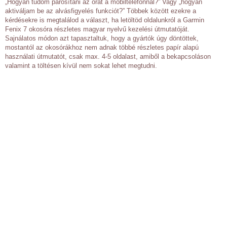
„Hogyan tudom párosítani az órát a mobiltelefonnal?” Vagy „hogyan
aktiváljam be az alvásfigyelés funkciót?” Többek között ezekre a
kérdésekre is megtalálod a választ, ha letöltöd oldalunkról a Garmin
Fenix 7 okosóra részletes magyar nyelvű kezelési útmutatóját.
Sajnálatos módon azt tapasztaltuk, hogy a gyártók úgy döntöttek,
mostantól az okosórákhoz nem adnak többé részletes papír alapú
használati útmutatót, csak max. 4-5 oldalast, amiből a bekapcsoláson
valamint a töltésen kívül nem sokat lehet megtudni.