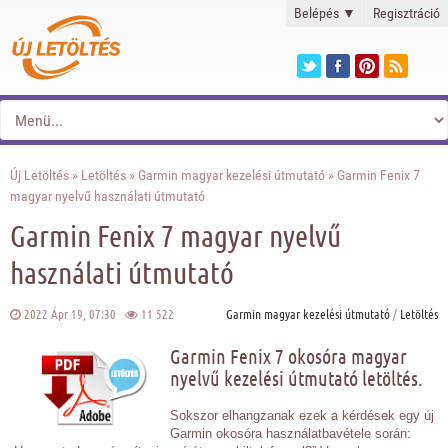
Belépés
▼
Regisztráció
Új Letöltés
»
Letöltés
»
Garmin magyar kezelési útmutató
» Garmin Fenix 7
magyar nyelvű használati útmutató
Garmin Fenix 7 magyar nyelvű
használati útmutató
2022 Ápr 19, 07:30
11 522
Garmin magyar kezelési útmutató
/
Letöltés
Garmin Fenix 7 okosóra magyar
nyelvű kezelési útmutató letöltés.
Sokszor elhangzanak ezek a kérdések egy új
Garmin okosóra használatbavétele során: