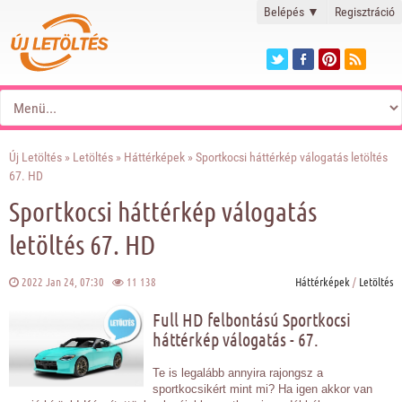
Belépés
▼
Regisztráció
Új Letöltés
»
Letöltés
»
Háttérképek
» Sportkocsi háttérkép válogatás letöltés
67. HD
Sportkocsi háttérkép válogatás
letöltés 67. HD
2022 Jan 24, 07:30
11 138
Háttérképek
/
Letöltés
Full HD felbontású Sportkocsi
háttérkép válogatás - 67.
Te is legalább annyira rajongsz a
sportkocsikért mint mi? Ha igen akkor van