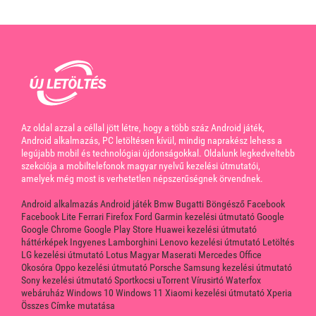
Az oldal azzal a céllal jött létre, hogy a több száz Android játék,
Android alkalmazás, PC letöltésen kívül, mindig naprakész lehess a
legújabb mobil és technológiai újdonságokkal. Oldalunk legkedveltebb
szekciója a mobiltelefonok magyar nyelvű kezelési útmutatói,
amelyek még most is verhetetlen népszerűségnek örvendnek.
Android alkalmazás
Android játék
Bmw
Bugatti
Böngésző
Facebook
Facebook Lite
Ferrari
Firefox
Ford
Garmin kezelési útmutató
Google
Google Chrome
Google Play Store
Huawei kezelési útmutató
háttérképek
Ingyenes
Lamborghini
Lenovo kezelési útmutató
Letöltés
LG kezelési útmutató
Lotus
Magyar
Maserati
Mercedes
Office
Okosóra
Oppo kezelési útmutató
Porsche
Samsung kezelési útmutató
Sony kezelési útmutató
Sportkocsi
uTorrent
Vírusirtó
Waterfox
webáruház
Windows 10
Windows 11
Xiaomi kezelési útmutató
Xperia
Összes Címke mutatása