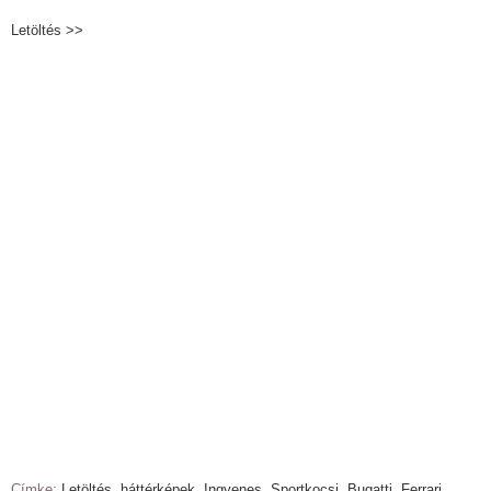
Letöltés >>
Címke:
Letöltés
,
háttérképek
,
Ingyenes
,
Sportkocsi
,
Bugatti
,
Ferrari
,