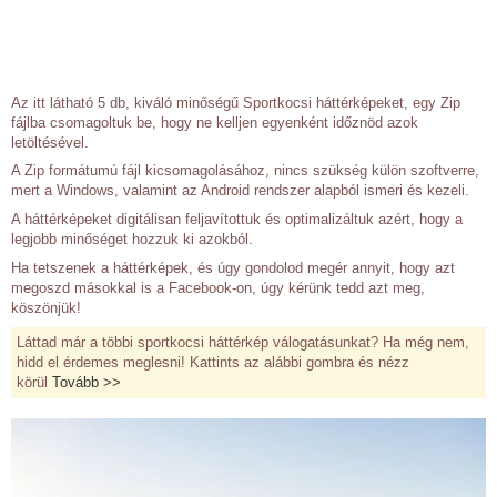
Az itt látható 5 db, kiváló minőségű Sportkocsi háttérképeket, egy Zip
fájlba csomagoltuk be, hogy ne kelljen egyenként időznöd azok
letöltésével.
A Zip formátumú fájl kicsomagolásához, nincs szükség külön szoftverre,
mert a Windows, valamint az Android rendszer alapból ismeri és kezeli.
A háttérképeket digitálisan feljavítottuk és optimalizáltuk azért, hogy a
legjobb minőséget hozzuk ki azokból.
Ha tetszenek a háttérképek, és úgy gondolod megér annyit, hogy azt
megoszd másokkal is a Facebook-on, úgy kérünk tedd azt meg,
köszönjük!
Láttad már a többi sportkocsi háttérkép válogatásunkat? Ha még nem,
hidd el érdemes meglesni! Kattints az alábbi gombra és nézz
körül
Tovább >>