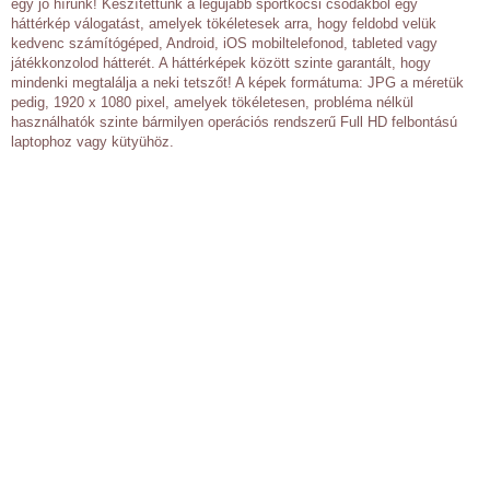
egy jó hírünk! Készítettünk a legújabb sportkocsi csodákból egy
háttérkép válogatást, amelyek tökéletesek arra, hogy feldobd velük
kedvenc számítógéped, Android, iOS mobiltelefonod, tableted vagy
játékkonzolod hátterét. A háttérképek között szinte garantált, hogy
mindenki megtalálja a neki tetszőt! A képek formátuma: JPG a méretük
pedig, 1920 x 1080 pixel, amelyek tökéletesen, probléma nélkül
használhatók szinte bármilyen operációs rendszerű Full HD felbontású
laptophoz vagy kütyühöz.