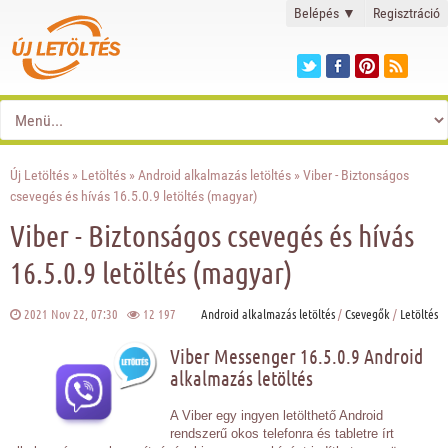
Belépés
▼
Regisztráció
Új Letöltés
»
Letöltés
»
Android alkalmazás letöltés
» Viber - Biztonságos
csevegés és hívás 16.5.0.9 letöltés (magyar)
Viber - Biztonságos csevegés és hívás
16.5.0.9 letöltés (magyar)
2021 Nov 22, 07:30
12 197
Android alkalmazás letöltés
/
Csevegők
/
Letöltés
Viber Messenger 16.5.0.9 Android
alkalmazás letöltés
A Viber egy ingyen letölthető Android
rendszerű okos telefonra és tabletre írt