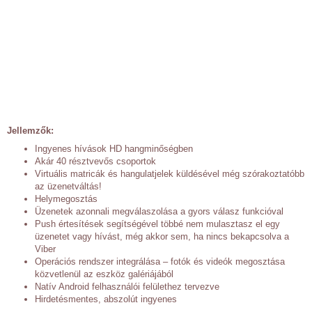
Jellemzők:
Ingyenes hívások HD hangminőségben
Akár 40 résztvevős csoportok
Virtuális matricák és hangulatjelek küldésével még szórakoztatóbb
az üzenetváltás!
Helymegosztás
Üzenetek azonnali megválaszolása a gyors válasz funkcióval
Push értesítések segítségével többé nem mulasztasz el egy
üzenetet vagy hívást, még akkor sem, ha nincs bekapcsolva a
Viber
Operációs rendszer integrálása – fotók és videók megosztása
közvetlenül az eszköz galériájából
Natív Android felhasználói felülethez tervezve
Hirdetésmentes, abszolút ingyenes