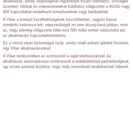
alkalmazás, amely segítségével ingyenesen hívást indíthatsz, szöveges
üzenetet, fotókat és videoüzeneteket küldhetsz világszerte a 4G/5G vagy
Wifi kapcsolattal rendelkező ismerőseidnek vagy barátaidnak.
A Viber a könnyű kezelhetőségének köszönhetően, nagyon hamar
mindenki kedvence lett, népszerűségét mi sem bizonyítaná jobban, mint
az, hogy jelenleg világszerte több mint 500 millió ember választotta ezt
az alkalmazást kapcsolatteremtésre.
Ez a verzió olyan biztonságot nyújt, amely miatt erősen ajánlott frissíteni
régi Viber alkalmazásunkat!
A Viber rendszerében az azonosítód a saját telefonszámod. Az
alkalmazás automatikusan szinkronizál a mobiltelefonod partnerlistájával,
így szinte azonnal észlelve, hogy mely ismerőseid rendelkeznek Viberrel.