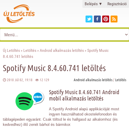
Belépés
▼
Regisztráció
Új Letöltés
»
Letöltés
»
Android alkalmazás letöltés
» Spotify Music
8.4.60.741 letöltés
Spotify Music 8.4.60.741 letöltés
2018 Júl 02, 19:18
12 129
Android alkalmazás letöltés
/
Letöltés
Spotify Music 8.4.60.741 Android
mobil alkalmazás letöltés
A Spotify Android alapú applikációját most
ingyen használhatod okostelefonodon és
táblagépeden egyaránt. Csak töltsd le és hallgasd az alkalomhoz (és
kedvedhez) illő zenét bárhol és bármikor.