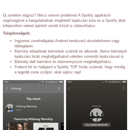
Új zenékre vágysz? Nincs semmi probléma! A Spotify appikáció
segítségével a hangulatodnak megfelelő lejátszási lista és a Spotify által
kifejezetten neked ajánlott zenék közül is választhatsz.
Tulajdonságok:
Ingyenes zenehallgatás Android rendszerű okostelefonon vagy
táblagépen.
Bármely előadónak bármelyik számát és albumát, illetve bármelyik
lejátszási listát meghallgathatod véletlen sorrendű lejátszással is.
Bármely dalt bármikor és bármennyiszer meghallgathatsz.
Fedezd fel és hallgasd a Spotify TOP listás számait, hogy mindig
a legjobb zene szóljon, akár egész nap!