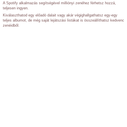
A Spotify alkalmazás segítségével milliónyi zenéhez férhetsz hozzá,
teljesen ingyen.
Kiválaszthatod egy előadó dalait vagy akár végighallgathatsz egy-egy
teljes albumot, de még saját lejátszási listákat is összeállíthatsz kedvenc
zenéidből.