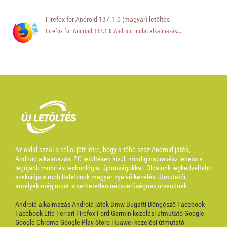
Firefox for Android 137.1.0 (magyar) letöltés
Firefox for Android 137.1.0 Android mobil alkalmazás...
Az oldal azzal a céllal jött létre, hogy a több száz Android játék,
Android alkalmazás, PC letöltésen kívül, mindig naprakész lehess a
legújabb mobil és technológiai újdonságokkal. Oldalunk legkedveltebb
szekciója a mobiltelefonok magyar nyelvű kezelési útmutatói,
amelyek még most is verhetetlen népszerűségnek örvendnek.
Android alkalmazás
Android játék
Bmw
Bugatti
Böngésző
Facebook
Facebook Lite
Ferrari
Firefox
Ford
Garmin kezelési útmutató
Google
Google Chrome
Google Play Store
Huawei kezelési útmutató