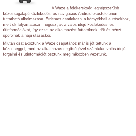
A Waze a földkerekség legnépszerűbb
közösségalapú közlekedési és navigációs Android okostelefonon
futtatható alkalmazása. Érdemes csatlakozni a környékbeli autósokhoz,
mert ők folyamatosan megosztják a valós idejű közlekedési és
útinformációkat, így ezzel az alkalmazást futtatóknak időt és pénzt
spórolnak a napi utazáskor.
Miután csatlakoztunk a Waze csapatához már is jót tettünk a
közösséggel, mert az alkalmazás segítségével számtalan valós idejű
forgalmi és útinformációt osztunk meg miközben vezetünk.