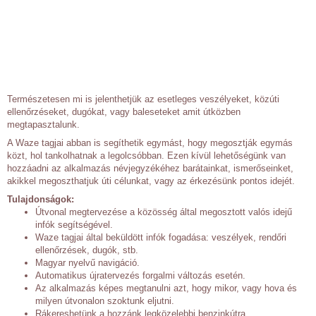
Természetesen mi is jelenthetjük az esetleges veszélyeket, közúti
ellenőrzéseket, dugókat, vagy baleseteket amit útközben
megtapasztalunk.
A Waze tagjai abban is segíthetik egymást, hogy megosztják egymás
közt, hol tankolhatnak a legolcsóbban. Ezen kívül lehetőségünk van
hozzáadni az alkalmazás névjegyzékéhez barátainkat, ismerőseinket,
akikkel megoszthatjuk úti célunkat, vagy az érkezésünk pontos idejét.
Tulajdonságok:
Útvonal megtervezése a közösség által megosztott valós idejű
infók segítségével.
Waze tagjai által beküldött infók fogadása: veszélyek, rendőri
ellenőrzések, dugók, stb.
Magyar nyelvű navigáció.
Automatikus újratervezés forgalmi változás esetén.
Az alkalmazás képes megtanulni azt, hogy mikor, vagy hova és
milyen útvonalon szoktunk eljutni.
Rákereshetünk a hozzánk legközelebbi benzinkútra.