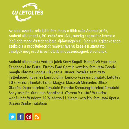
Az oldal azzal a céllal jött létre, hogy a több száz Android játék,
Android alkalmazás, PC letöltésen kívül, mindig naprakész lehess a
legújabb mobil és technológiai újdonságokkal. Oldalunk legkedveltebb
szekciója a mobiltelefonok magyar nyelvű kezelési útmutatói,
amelyek még most is verhetetlen népszerűségnek örvendnek.
Android alkalmazás
Android játék
Bmw
Bugatti
Böngésző
Facebook
Facebook Lite
Ferrari
Firefox
Ford
Garmin kezelési útmutató
Google
Google Chrome
Google Play Store
Huawei kezelési útmutató
háttérképek
Ingyenes
Lamborghini
Lenovo kezelési útmutató
Letöltés
LG kezelési útmutató
Lotus
Magyar
Maserati
Mercedes
Office
Okosóra
Oppo kezelési útmutató
Porsche
Samsung kezelési útmutató
Sony kezelési útmutató
Sportkocsi
uTorrent
Vírusirtó
Waterfox
webáruház
Windows 10
Windows 11
Xiaomi kezelési útmutató
Xperia
Összes Címke mutatása