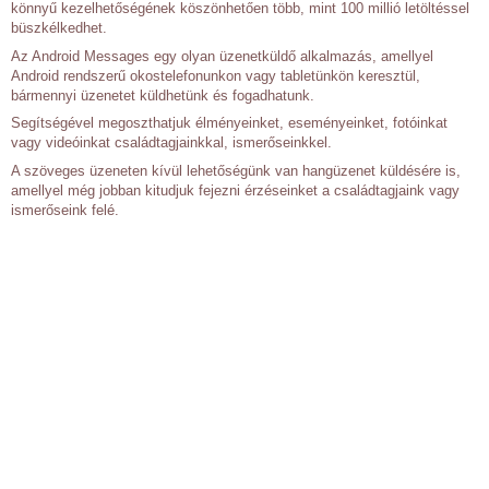
könnyű kezelhetőségének köszönhetően több, mint 100 millió letöltéssel
büszkélkedhet.
Az Android Messages egy olyan üzenetküldő alkalmazás, amellyel
Android rendszerű okostelefonunkon vagy tabletünkön keresztül,
bármennyi üzenetet küldhetünk és fogadhatunk.
Segítségével megoszthatjuk élményeinket, eseményeinket, fotóinkat
vagy videóinkat családtagjainkkal, ismerőseinkkel.
A szöveges üzeneten kívül lehetőségünk van hangüzenet küldésére is,
amellyel még jobban kitudjuk fejezni érzéseinket a családtagjaink vagy
ismerőseink felé.