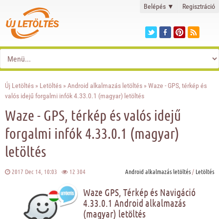
Belépés
▼
Regisztráció
Új Letöltés
»
Letöltés
»
Android alkalmazás letöltés
» Waze - GPS, térkép és
valós idejű forgalmi infók 4.33.0.1 (magyar) letöltés
Waze - GPS, térkép és valós idejű
forgalmi infók 4.33.0.1 (magyar)
letöltés
2017 Dec 14, 10:03
12 304
Android alkalmazás letöltés
/
Letöltés
Waze GPS, Térkép és Navigáció
4.33.0.1 Android alkalmazás
(magyar) letöltés