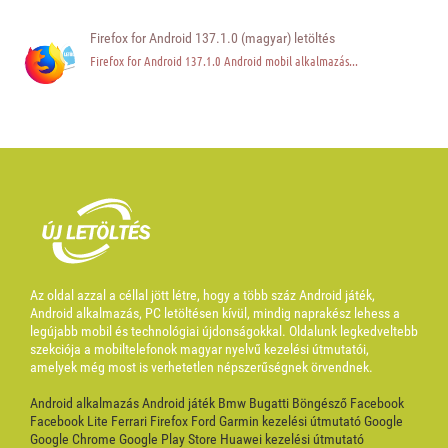
Firefox for Android 137.1.0 (magyar) letöltés
Firefox for Android 137.1.0 Android mobil alkalmazás...
Az oldal azzal a céllal jött létre, hogy a több száz Android játék,
Android alkalmazás, PC letöltésen kívül, mindig naprakész lehess a
legújabb mobil és technológiai újdonságokkal. Oldalunk legkedveltebb
szekciója a mobiltelefonok magyar nyelvű kezelési útmutatói,
amelyek még most is verhetetlen népszerűségnek örvendnek.
Android alkalmazás
Android játék
Bmw
Bugatti
Böngésző
Facebook
Facebook Lite
Ferrari
Firefox
Ford
Garmin kezelési útmutató
Google
Google Chrome
Google Play Store
Huawei kezelési útmutató