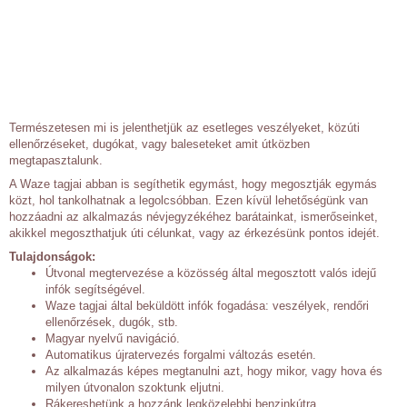
Természetesen mi is jelenthetjük az esetleges veszélyeket, közúti
ellenőrzéseket, dugókat, vagy baleseteket amit útközben
megtapasztalunk.
A Waze tagjai abban is segíthetik egymást, hogy megosztják egymás
közt, hol tankolhatnak a legolcsóbban. Ezen kívül lehetőségünk van
hozzáadni az alkalmazás névjegyzékéhez barátainkat, ismerőseinket,
akikkel megoszthatjuk úti célunkat, vagy az érkezésünk pontos idejét.
Tulajdonságok:
Útvonal megtervezése a közösség által megosztott valós idejű
infók segítségével.
Waze tagjai által beküldött infók fogadása: veszélyek, rendőri
ellenőrzések, dugók, stb.
Magyar nyelvű navigáció.
Automatikus újratervezés forgalmi változás esetén.
Az alkalmazás képes megtanulni azt, hogy mikor, vagy hova és
milyen útvonalon szoktunk eljutni.
Rákereshetünk a hozzánk legközelebbi benzinkútra.