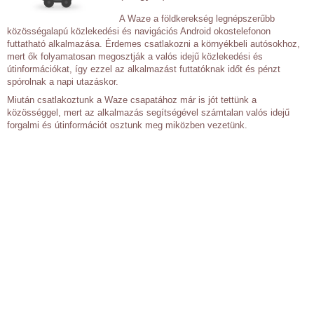
A Waze a földkerekség legnépszerűbb
közösségalapú közlekedési és navigációs Android okostelefonon
futtatható alkalmazása. Érdemes csatlakozni a környékbeli autósokhoz,
mert ők folyamatosan megosztják a valós idejű közlekedési és
útinformációkat, így ezzel az alkalmazást futtatóknak időt és pénzt
spórolnak a napi utazáskor.
Miután csatlakoztunk a Waze csapatához már is jót tettünk a
közösséggel, mert az alkalmazás segítségével számtalan valós idejű
forgalmi és útinformációt osztunk meg miközben vezetünk.