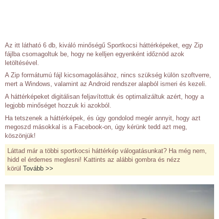
Az itt látható 6 db, kiváló minőségű Sportkocsi háttérképeket, egy Zip
fájlba csomagoltuk be, hogy ne kelljen egyenként időznöd azok
letöltésével.
A Zip formátumú fájl kicsomagolásához, nincs szükség külön szoftverre,
mert a Windows, valamint az Android rendszer alapból ismeri és kezeli.
A háttérképeket digitálisan feljavítottuk és optimalizáltuk azért, hogy a
legjobb minőséget hozzuk ki azokból.
Ha tetszenek a háttérképek, és úgy gondolod megér annyit, hogy azt
megoszd másokkal is a Facebook-on, úgy kérünk tedd azt meg,
köszönjük!
Láttad már a többi sportkocsi háttérkép válogatásunkat? Ha még nem,
hidd el érdemes meglesni! Kattints az alábbi gombra és nézz
körül
Tovább >>