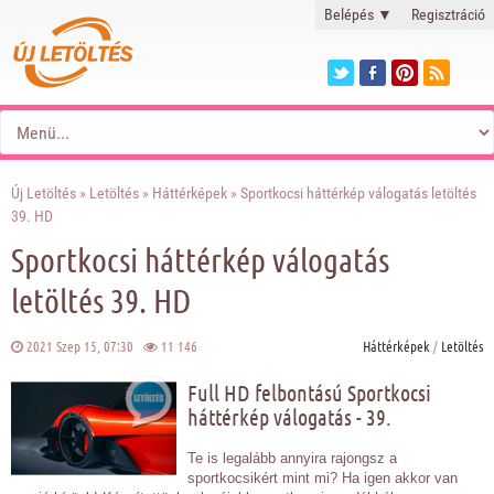
Belépés
▼
Regisztráció
Új Letöltés
»
Letöltés
»
Háttérképek
» Sportkocsi háttérkép válogatás letöltés
39. HD
Sportkocsi háttérkép válogatás
letöltés 39. HD
2021 Szep 15, 07:30
11 146
Háttérképek
/
Letöltés
Full HD felbontású Sportkocsi
háttérkép válogatás - 39.
Te is legalább annyira rajongsz a
sportkocsikért mint mi? Ha igen akkor van