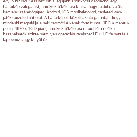
egy jó hírünk! Készítettünk a legújabb sportkocsi csodákból egy
háttérkép válogatást, amelyek tökéletesek arra, hogy feldobd velük
kedvenc számítógéped, Android, iOS mobiltelefonod, tableted vagy
játékkonzolod hátterét. A háttérképek között szinte garantált, hogy
mindenki megtalálja a neki tetszőt! A képek formátuma: JPG a méretük
pedig, 1920 x 1080 pixel, amelyek tökéletesen, probléma nélkül
használhatók szinte bármilyen operációs rendszerű Full HD felbontású
laptophoz vagy kütyühöz.