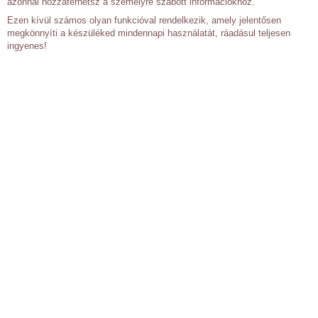
azonnal hozzáférhetsz a személyre szabott információkhoz.
Ezen kívül számos olyan funkcióval rendelkezik, amely jelentősen
megkönnyíti a készüléked mindennapi használatát, ráadásul teljesen
ingyenes!