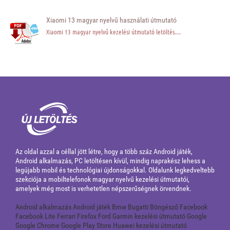
Xiaomi 13 magyar nyelvű használati útmutató
Xiaomi 13 magyar nyelvű kezelési útmutató letöltés....
Az oldal azzal a céllal jött létre, hogy a több száz Android játék,
Android alkalmazás, PC letöltésen kívül, mindig naprakész lehess a
legújabb mobil és technológiai újdonságokkal. Oldalunk legkedveltebb
szekciója a mobiltelefonok magyar nyelvű kezelési útmutatói,
amelyek még most is verhetetlen népszerűségnek örvendnek.
Android alkalmazás
Android játék
Bmw
Bugatti
Böngésző
Facebook
Facebook Lite
Ferrari
Firefox
Ford
Garmin kezelési útmutató
Google
Google Chrome
Google Play Store
Huawei kezelési útmutató