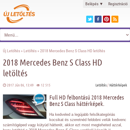
Belépés
▼
Regisztráció
Új Letöltés
»
Letöltés
» 2018 Mercedes Benz S Class HD letöltés
2018 Mercedes Benz S Class HD
letöltés
2017 Jún 06, 13:49
12 515
Letöltés
/
Háttérképek
Full HD felbontású 2018 Mercedes
Benz S Class háttérképek.
Ha kedveled a legújabb felsőkategóriás
kocsikat és szeretnéd feldobni velük kedvenc
számítógéped vagy kütyüd hátterét, akkor ezt most megteheted azzal,