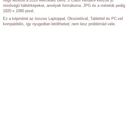
hogy letöltöd a 2018 Mercedes Benz S Class verdáról készült jó
minőségű háttérképeket, amelyek formátuma: JPG és a méretük pedig
1920 x 1080 pixel.
Ez a képméret az összes Laptoppal, Okostelóval, Tablettel és PC-vel
kompatibilis, így nyugodtan letöltheted, nem lesz problémád vele.