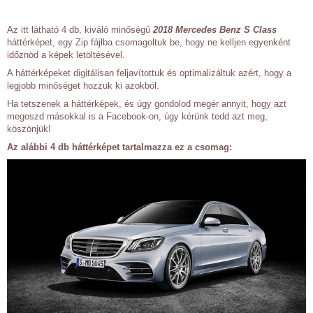
Az itt látható 4 db, kiváló minőségű
2018 Mercedes Benz S Class
háttérképet, egy Zip fájlba csomagoltuk be, hogy ne kelljen egyenként
időznöd a képek letöltésével.
A háttérképeket digitálisan feljavítottuk és optimalizáltuk azért, hogy a
legjobb minőséget hozzuk ki azokból.
Ha tetszenek a háttérképek, és úgy gondolod megér annyit, hogy azt
megoszd másokkal is a Facebook-on, úgy kérünk tedd azt meg,
köszönjük!
Az alábbi 4 db háttérképet tartalmazza ez a csomag: