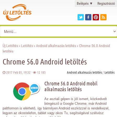
Belépés
▼
Regisztráció
Új Letöltés
»
Letöltés
»
Android alkalmazás letöltés
» Chrome 56.0 Android
letöltés
Chrome 56.0 Android letöltés
2017 Feb 05, 19:32
12 185
Android alkalmazás letöltés
/
Letöltés
Chrome 56.0 Android mobil
alkalmazás letöltés
Az asztali gépen is jól ismert, közkedvelt
böngésző a Google Chrome, már Android
paltformon is elérhető, így bármilyen Android eszközzel is rendelkezel,
legyen az okostelefon, tablet vagy okos Tv, segítségével szélvész