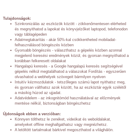
Tulajdonságok:
Szinkronizálás az eszközök között - zökkenőmentesen elérheted
és megnyithatod a lapokat és könyvjelzőket laptopod, telefonodon
vagy táblagépeden
Adatmegtakarítás - akár 50%-kal csökkentheted mobiladat-
felhasználásod böngészés közben
Gyorsabb böngészés - választhatsz a gépelés közben azonnal
megjelenő keresési eredmények közül, és gyorsan megnyithatod a
korábban felkeresett oldalakat
Hangalapú keresés - a Google hangalapú keresés segítségével
gépelés nélkül megtalálhatod a válaszokat Fordítás - egyszerűen
olvashatod a webhelyek szövegeit bármilyen nyelven
Intuitív kézmozdulatok - tetszőleges számú lapot nyithatsz meg,
és gyorsan válthatsz azok között, ha az eszköztár egyik szélétől
a másikig húzod az ujjadat.
Adatvédelem - az inkognitómód használatával az előzmények
mentése nélkül, biztonságban böngészhetsz
Újdonságok ebben a verzióban:
Könnyen tölthetsz le zenéket, videókat és weboldalakat,
amelyeket offline meghallgathatsz vagy megnézhetsz.
A letöltött tartalmakat bárkivel megoszthatod a világhálón.