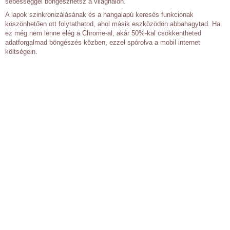
sebességgel böngészhetsz a világhálón.
A lapok szinkronizálásának és a hangalapú keresés funkciónak
köszönhetően ott folytathatod, ahol másik eszközödön abbahagytad. Ha
ez még nem lenne elég a Chrome-al, akár 50%-kal csökkentheted
adatforgalmad böngészés közben, ezzel spórolva a mobil internet
költségein.