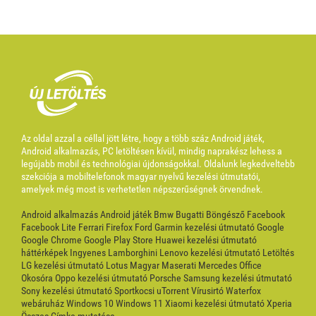
Az oldal azzal a céllal jött létre, hogy a több száz Android játék,
Android alkalmazás, PC letöltésen kívül, mindig naprakész lehess a
legújabb mobil és technológiai újdonságokkal. Oldalunk legkedveltebb
szekciója a mobiltelefonok magyar nyelvű kezelési útmutatói,
amelyek még most is verhetetlen népszerűségnek örvendnek.
Android alkalmazás
Android játék
Bmw
Bugatti
Böngésző
Facebook
Facebook Lite
Ferrari
Firefox
Ford
Garmin kezelési útmutató
Google
Google Chrome
Google Play Store
Huawei kezelési útmutató
háttérképek
Ingyenes
Lamborghini
Lenovo kezelési útmutató
Letöltés
LG kezelési útmutató
Lotus
Magyar
Maserati
Mercedes
Office
Okosóra
Oppo kezelési útmutató
Porsche
Samsung kezelési útmutató
Sony kezelési útmutató
Sportkocsi
uTorrent
Vírusirtó
Waterfox
webáruház
Windows 10
Windows 11
Xiaomi kezelési útmutató
Xperia
Összes Címke mutatása