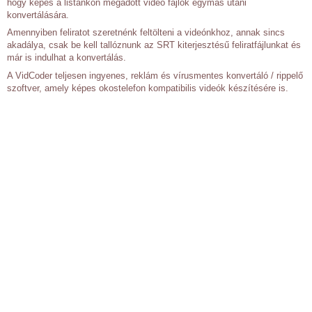
hogy képes a listánkon megadott videó fájlok egymás utáni
konvertálására.
Amennyiben feliratot szeretnénk feltölteni a videónkhoz, annak sincs
akadálya, csak be kell tallóznunk az SRT kiterjesztésű feliratfájlunkat és
már is indulhat a konvertálás.
A VidCoder teljesen ingyenes, reklám és vírusmentes konvertáló / rippelő
szoftver, amely képes okostelefon kompatibilis videók készítésére is.