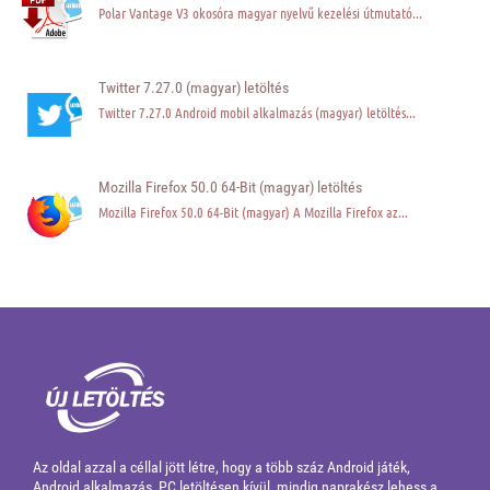
Polar Vantage V3 okosóra magyar nyelvű kezelési útmutató...
Twitter 7.27.0 (magyar) letöltés
Twitter 7.27.0 Android mobil alkalmazás (magyar) letöltés...
Mozilla Firefox 50.0 64-Bit (magyar) letöltés
Mozilla Firefox 50.0 64-Bit (magyar) A Mozilla Firefox az...
Az oldal azzal a céllal jött létre, hogy a több száz Android játék,
Android alkalmazás, PC letöltésen kívül, mindig naprakész lehess a