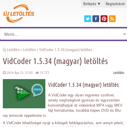
Belépés
▼
Regisztráció
Új Letöltés
»
Letöltés
» VidCoder 1.5.34 (magyar) letöltés
VidCoder 1.5.34 (magyar) letöltés
2016 Ápr 23, 21:05
12 775
Letöltés
VidCoder 1.5.34 (magyar) letöltés
A VidCoder egy olyan ingyenes szoftver,
amely segítségével gyorsan és egyszerűen
konvertálhatjuk át videóinkat MP4 vagy MKV
fájl formátumba, továbbá képes DVD és Blu-
ray lemezek rippelésére is.
A VidCoder lehetőséget nyújt a kötegelt feldolgozáshoz, ami annyit jelent,