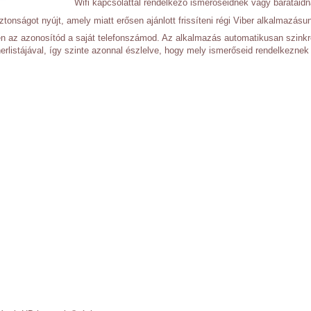
Wifi kapcsolattal rendelkező ismerőseidnek vagy barátaid
ztonságot nyújt, amely miatt erősen ajánlott frissíteni régi Viber alkalmazásu
n az azonosítód a saját telefonszámod. Az alkalmazás automatikusan szinkr
nerlistájával, így szinte azonnal észlelve, hogy mely ismerőseid rendelkeznek