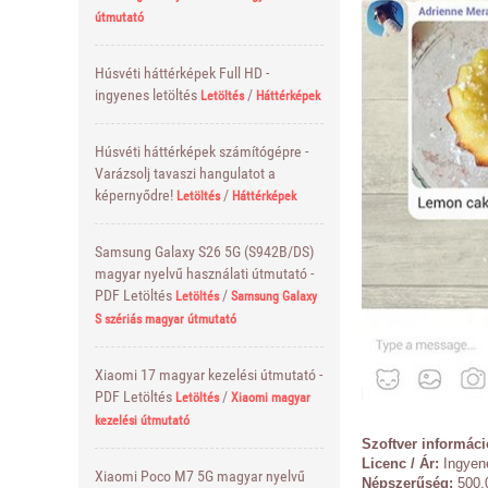
útmutató
Húsvéti háttérképek Full HD -
ingyenes letöltés
/
Letöltés
Háttérképek
Húsvéti háttérképek számítógépre -
Varázsolj tavaszi hangulatot a
képernyődre!
/
Letöltés
Háttérképek
Samsung Galaxy S26 5G (S942B/DS)
magyar nyelvű használati útmutató -
PDF Letöltés
/
Letöltés
Samsung Galaxy
S szériás magyar útmutató
Xiaomi 17 magyar kezelési útmutató -
PDF Letöltés
/
Letöltés
Xiaomi magyar
kezelési útmutató
Szoftver informáci
Licenc / Ár:
Ingyen
Xiaomi Poco M7 5G magyar nyelvű
Népszerűség:
500.0