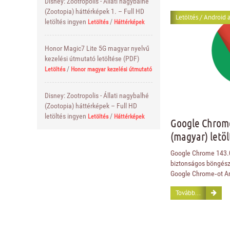
Disney: Zootropolis - Állati nagybalhé
(Zootopia) háttérképek 1. – Full HD
Letöltés
/
Android a
letöltés ingyen
/
Letöltés
Háttérképek
Honor Magic7 Lite 5G magyar nyelvű
kezelési útmutató letöltése (PDF)
/
Letöltés
Honor magyar kezelési útmutató
Disney: Zootropolis - Állati nagybalhé
(Zootopia) háttérképek – Full HD
letöltés ingyen
/
Letöltés
Háttérképek
Google Chrome
(magyar) letöl
Google Chrome 143.0.
biztonságos böngész
Google Chrome‑ot An
Tovább...