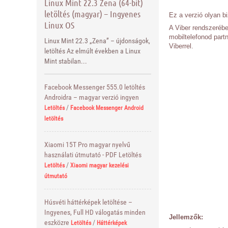
Linux Mint 22.3 Zena (64-bit)
letöltés (magyar) – Ingyenes
Ez a verzió olyan bi
Linux OS
A Viber rendszerébe
mobiltelefonod part
Linux Mint 22.3 „Zena” – újdonságok,
Viberrel.
letöltés Az elmúlt években a Linux
Mint stabilan...
Facebook Messenger 555.0 letöltés
Androidra – magyar verzió ingyen
/
Letöltés
Facebook Messenger Android
letöltés
Xiaomi 15T Pro magyar nyelvű
használati útmutató - PDF Letöltés
/
Letöltés
Xiaomi magyar kezelési
útmutató
Húsvéti háttérképek letöltése –
Ingyenes, Full HD válogatás minden
Jellemzők:
eszközre
/
Letöltés
Háttérképek