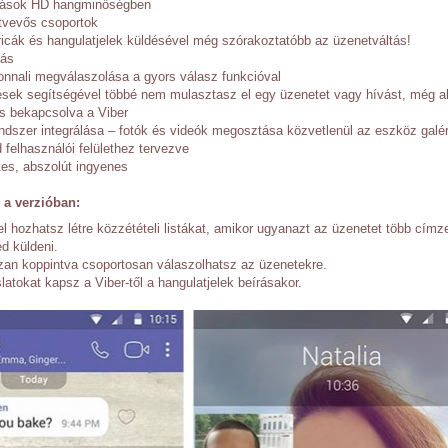
vások HD hangminőségben
tvevős csoportok
tricák és hangulatjelek küldésével még szórakoztatóbb az üzenetváltás!
tás
nnali megválaszolása a gyors válasz funkcióval
ések segítségével többé nem mulasztasz el egy üzenetet vagy hívást, még a
s bekapcsolva a Viber
ndszer integrálása – fotók és videók megosztása közvetlenül az eszköz galér
 felhasználói felülethez tervezve
es, abszolút ingyenes
a verzióban:
el hozhatsz létre közzétételi listákat, amikor ugyanazt az üzenetet több címz
éd küldeni.
an koppintva csoportosan válaszolhatsz az üzenetekre.
latokat kapsz a Viber-től a hangulatjelek beírásakor.