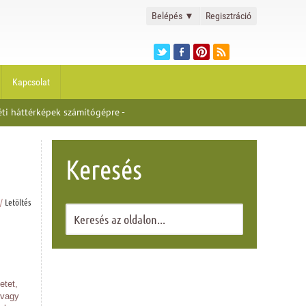
Belépés
▼
Regisztráció
Kapcsolat
ti háttérképek számítógépre -
Keresés
/
Letöltés
etet,
 vagy