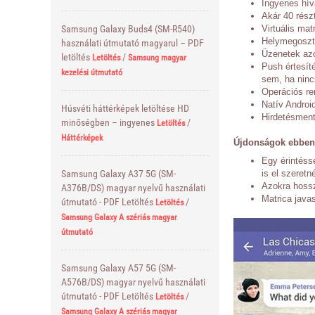
Ingyenes hí
Akár 40 rész
Virtuális ma
Samsung Galaxy Buds4 (SM-R540)
Helymegosz
használati útmutató magyarul – PDF
Üzenetek azo
letöltés
/
Letöltés
Samsung magyar
Push értesít
kezelési útmutató
sem, ha ninc
Operációs re
Natív Android
Húsvéti háttérképek letöltése HD
Hirdetésment
minőségben – ingyenes
/
Letöltés
Háttérképek
Újdonságok ebben 
Egy érintéss
is el szeretn
Samsung Galaxy A37 5G (SM-
Azokra hossz
A376B/DS) magyar nyelvű használati
Matrica javas
útmutató - PDF Letöltés
/
Letöltés
Samsung Galaxy A szériás magyar
útmutató
Samsung Galaxy A57 5G (SM-
A576B/DS) magyar nyelvű használati
útmutató - PDF Letöltés
/
Letöltés
Samsung Galaxy A szériás magyar