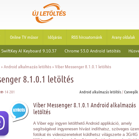
V
Online TV műsor
Időjárás
RSS hírcsatornánk
Arany oldalak
 SwiftKey AI Keyboard 9.10.37
Chrome 53.0 Android letöltés
Húsvé
»
Android alkalmazás letöltés
» Viber Messenger 8.1.0.1 letöltés
enger 8.1.0.1 letöltés
14 201
Android alkalmazás letöltés
/
Csevegők
Viber Messenger 8.1.0.1 Android alkalmazás
letöltés
A Viber egy ingyen letölthető Android applikáció, amely
segítségével ingyenesen hívást indíthatsz, szöveges üzen
fotókat és videoüzeneteket küldhetsz világszerte a 3G/4G