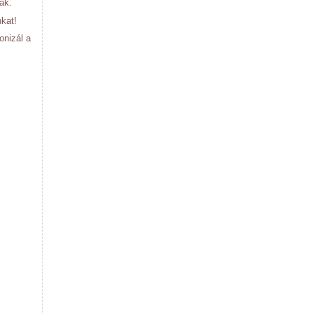
nak.
nkat!
onizál a