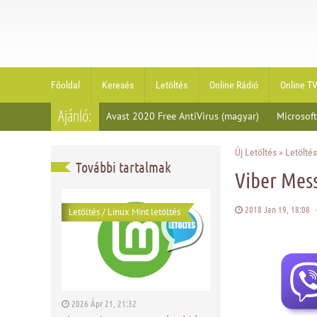
Főoldal
Keresés
Letöltés
Online Rádió
Online T
Ajánló:
Avast 2020 Free AntiVirus (magyar)
Microsoft
Új Letöltés
»
Letöltés
További tartalmak
Viber Mess
2018 Jan 19, 18:08
Letöltés
/
Linux Mint letöltés
2026 Ápr 21, 21:32