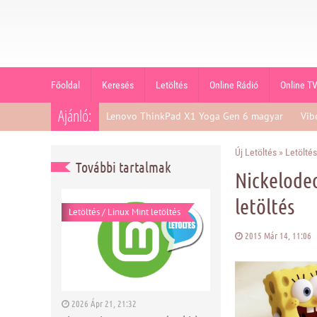
Főoldal
Keresés
Letöltés
Online Rádió
Online T
Ajánló:
Lenovo ThinkPad X1 Yoga Gen 6 magyar
Vib
Új Letöltés
»
Letöltés
További tartalmak
Nickelodeo
letöltés
Letöltés
/
Linux Mint letöltés
2015 Már 14, 11:0
2026 Ápr 21, 21:32