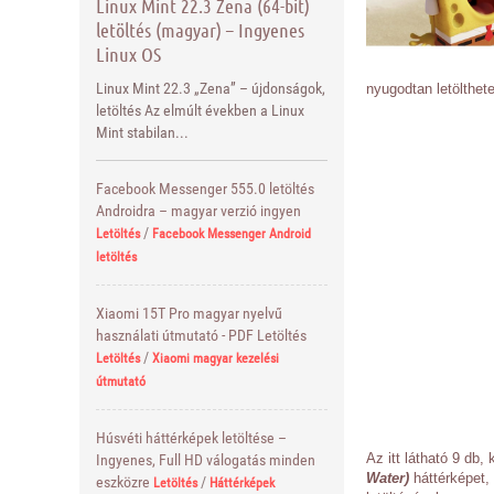
Linux Mint 22.3 Zena (64-bit)
letöltés (magyar) – Ingyenes
Linux OS
Linux Mint 22.3 „Zena” – újdonságok,
nyugodtan letölthet
letöltés Az elmúlt években a Linux
Mint stabilan...
Facebook Messenger 555.0 letöltés
Androidra – magyar verzió ingyen
/
Letöltés
Facebook Messenger Android
letöltés
Xiaomi 15T Pro magyar nyelvű
használati útmutató - PDF Letöltés
/
Letöltés
Xiaomi magyar kezelési
útmutató
Húsvéti háttérképek letöltése –
Az itt látható 9 db
Ingyenes, Full HD válogatás minden
Water)
háttérképet,
eszközre
/
Letöltés
Háttérképek