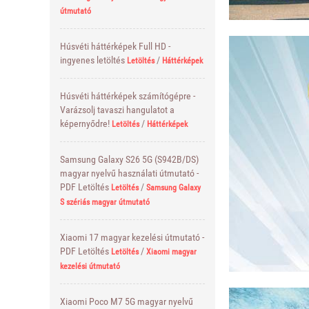
útmutató
Húsvéti háttérképek Full HD -
ingyenes letöltés
/
Letöltés
Háttérképek
Húsvéti háttérképek számítógépre -
Varázsolj tavaszi hangulatot a
képernyődre!
/
Letöltés
Háttérképek
Samsung Galaxy S26 5G (S942B/DS)
magyar nyelvű használati útmutató -
PDF Letöltés
/
Letöltés
Samsung Galaxy
S szériás magyar útmutató
Xiaomi 17 magyar kezelési útmutató -
PDF Letöltés
/
Letöltés
Xiaomi magyar
kezelési útmutató
Xiaomi Poco M7 5G magyar nyelvű