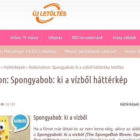
V
Online TV műsor
Időjárás
RSS hírcsatornánk
Arany oldalak
er Messenger 14.9.0.5 letöltés
Milyen permetezőt válassz?
Honor 8
»
Háttérképek
» Nickelodeon: Spongyabob: ki a vízből háttérkép letöltés
n: Spongyabob: ki a vízből háttérkép
6
16 191
Háttérképek
Spongyabob: ki a vízből
Ha a filmet már láttad és az nem lenne elég, akkor az alá
a
Spongyabob: ki a vízből (The SpongeBob Movie: Sp