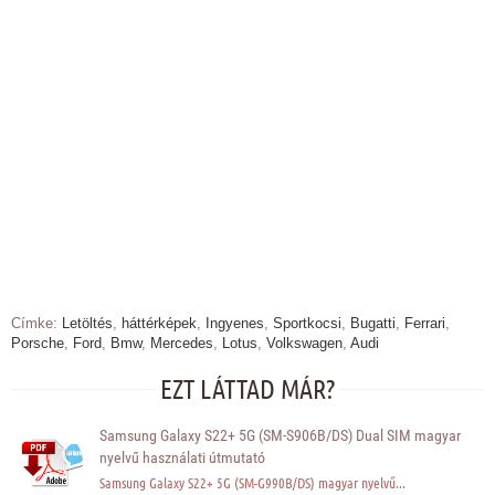
Címke:
Letöltés
,
háttérképek
,
Ingyenes
,
Sportkocsi
,
Bugatti
,
Ferrari
,
Porsche
,
Ford
,
Bmw
,
Mercedes
,
Lotus
,
Volkswagen
,
Audi
EZT LÁTTAD MÁR?
Samsung Galaxy S22+ 5G (SM-S906B/DS) Dual SIM magyar
nyelvű használati útmutató
Samsung Galaxy S22+ 5G (SM-G990B/DS) magyar nyelvű...