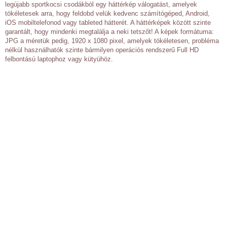
legújabb sportkocsi csodákból egy háttérkép válogatást, amelyek
tökéletesek arra, hogy feldobd velük kedvenc számítógéped, Android,
iOS mobiltelefonod vagy tableted hátterét. A háttérképek között szinte
garantált, hogy mindenki megtalálja a neki tetszőt! A képek formátuma:
JPG a méretük pedig, 1920 x 1080 pixel, amelyek tökéletesen, probléma
nélkül használhatók szinte bármilyen operációs rendszerű Full HD
felbontású laptophoz vagy kütyühöz.