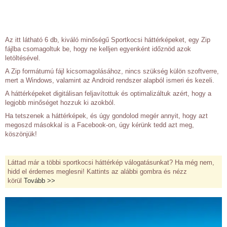
Az itt látható 6 db, kiváló minőségű Sportkocsi háttérképeket, egy Zip
fájlba csomagoltuk be, hogy ne kelljen egyenként időznöd azok
letöltésével.
A Zip formátumú fájl kicsomagolásához, nincs szükség külön szoftverre,
mert a Windows, valamint az Android rendszer alapból ismeri és kezeli.
A háttérképeket digitálisan feljavítottuk és optimalizáltuk azért, hogy a
legjobb minőséget hozzuk ki azokból.
Ha tetszenek a háttérképek, és úgy gondolod megér annyit, hogy azt
megoszd másokkal is a Facebook-on, úgy kérünk tedd azt meg,
köszönjük!
Láttad már a többi sportkocsi háttérkép válogatásunkat? Ha még nem,
hidd el érdemes meglesni! Kattints az alábbi gombra és nézz
körül
Tovább >>