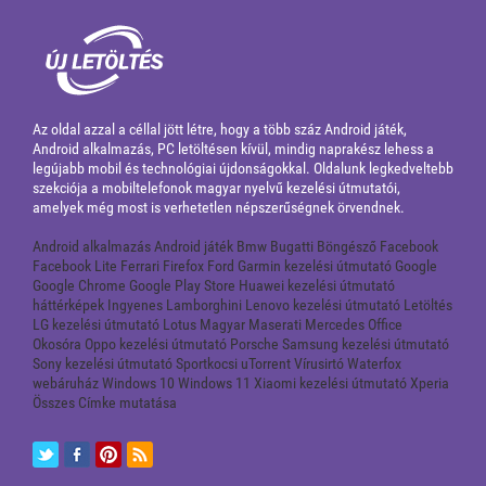
Az oldal azzal a céllal jött létre, hogy a több száz Android játék,
Android alkalmazás, PC letöltésen kívül, mindig naprakész lehess a
legújabb mobil és technológiai újdonságokkal. Oldalunk legkedveltebb
szekciója a mobiltelefonok magyar nyelvű kezelési útmutatói,
amelyek még most is verhetetlen népszerűségnek örvendnek.
Android alkalmazás
Android játék
Bmw
Bugatti
Böngésző
Facebook
Facebook Lite
Ferrari
Firefox
Ford
Garmin kezelési útmutató
Google
Google Chrome
Google Play Store
Huawei kezelési útmutató
háttérképek
Ingyenes
Lamborghini
Lenovo kezelési útmutató
Letöltés
LG kezelési útmutató
Lotus
Magyar
Maserati
Mercedes
Office
Okosóra
Oppo kezelési útmutató
Porsche
Samsung kezelési útmutató
Sony kezelési útmutató
Sportkocsi
uTorrent
Vírusirtó
Waterfox
webáruház
Windows 10
Windows 11
Xiaomi kezelési útmutató
Xperia
Összes Címke mutatása