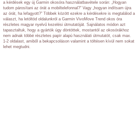
a kérdések egy új Garmin okosóra használatbavétele során: „Hogyan
tudom párosítani az órát a mobiltelefonnal?” Vagy „hogyan indítsam újra
az órát, ha lefagyott?” Többek között ezekre a kérdésekre is megtalálod a
választ, ha letöltöd oldalunkról a Garmin VivoMove Trend okos óra
részletes magyar nyelvű kezelési útmutatóját. Sajnálatos módon azt
tapasztaltuk, hogy a gyártók úgy döntöttek, mostantól az okosórákhoz
nem adnak többé részletes papír alapú használati útmutatót, csak max.
1-2 oldalast, amiből a bekapcsoláson valamint a töltésen kívül nem sokat
lehet megtudni.