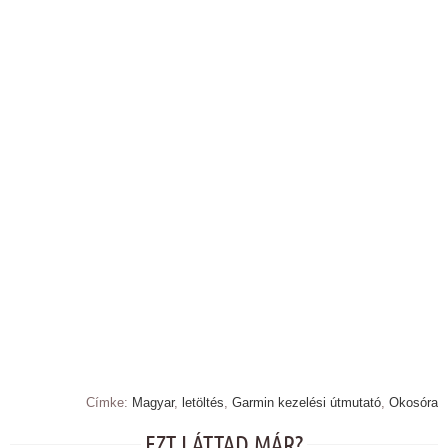
Címke:
Magyar
,
letöltés
,
Garmin kezelési útmutató
,
Okosóra
EZT LÁTTAD MÁR?