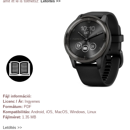
amit itt le is tölthetsz:
Letöltés >>
Fájl információ:
Licenc / Ár:
Ingyenes
Formátum:
PDF
Kompatibilitás:
Android, iOS, MacOS, Windows, Linux
Fájlméret:
1.35 MB
Letöltés >>