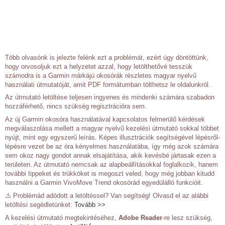
Több olvasónk is jelezte felénk ezt a problémát, ezért úgy döntöttünk,
hogy orvosoljuk ezt a helyzetet azzal, hogy letölthetővé tesszük
számodra is a Garmin márkájú okosórák részletes magyar nyelvű
használati útmutatóját, amit PDF formátumban tölthetsz le oldalunkról.
Az útmutató letöltése teljesen ingyenes és mindenki számára szabadon
hozzáférhető, nincs szükség regisztrációra sem.
Az új Garmin okosóra használatával kapcsolatos felmerülő kérdések
megválaszolása mellett a magyar nyelvű kezelési útmutató sokkal többet
nyújt, mint egy egyszerű leírás. Képes illusztrációk segítségével lépésről-
lépésre vezet be az óra kényelmes használatába, így még azok számára
sem okoz nagy gondot annak elsajátítása, akik kevésbé jártasak ezen a
területen. Az útmutató nemcsak az alapbeállításokkal foglalkozik, hanem
további tippeket és trükköket is megoszt veled, hogy még jobban kitudd
használni a Garmin VivoMove Trend okosórád egyedülálló funkcióit.
⚠️ Problémád adódott a letöltéssel? Van segítség! Olvasd el az alábbi
letöltési segédletünket:
Tovább >>
A kezelési útmutató megtekintéséhez,
Adobe Reader
-re lesz szükség,