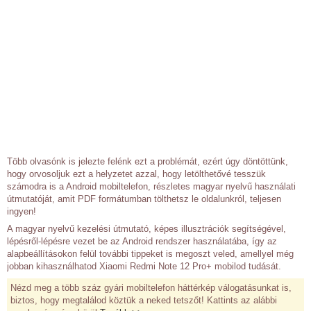
Több olvasónk is jelezte felénk ezt a problémát, ezért úgy döntöttünk,
hogy orvosoljuk ezt a helyzetet azzal, hogy letölthetővé tesszük
számodra is a Android mobiltelefon, részletes magyar nyelvű használati
útmutatóját, amit PDF formátumban tölthetsz le oldalunkról, teljesen
ingyen!
A magyar nyelvű kezelési útmutató, képes illusztrációk segítségével,
lépésről-lépésre vezet be az Android rendszer használatába, így az
alapbeállításokon felül további tippeket is megoszt veled, amellyel még
jobban kihasználhatod Xiaomi Redmi Note 12 Pro+ mobilod tudását.
Nézd meg a több száz gyári mobiltelefon háttérkép válogatásunkat is,
biztos, hogy megtalálod köztük a neked tetszőt! Kattints az alábbi