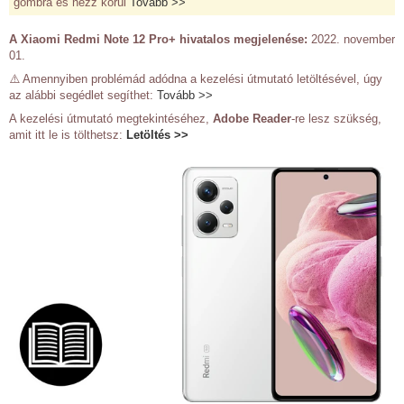
gombra és nézz körül
Tovább >>
A Xiaomi Redmi Note 12 Pro+ hivatalos megjelenése:
2022. november
01.
⚠️ Amennyiben problémád adódna a kezelési útmutató letöltésével, úgy
az alábbi segédlet segíthet:
Tovább >>
A kezelési útmutató megtekintéséhez,
Adobe Reader
-re lesz szükség,
amit itt le is tölthetsz:
Letöltés >>