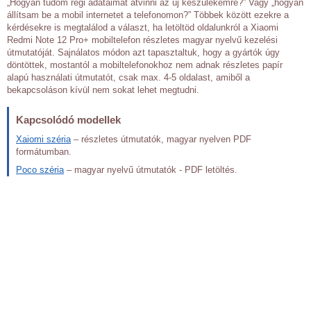
„Hogyan tudom régi adataimat átvinni az új készülékemre?” Vagy „hogyan
állítsam be a mobil internetet a telefonomon?” Többek között ezekre a
kérdésekre is megtalálod a választ, ha letöltöd oldalunkról a Xiaomi
Redmi Note 12 Pro+ mobiltelefon részletes magyar nyelvű kezelési
útmutatóját. Sajnálatos módon azt tapasztaltuk, hogy a gyártók úgy
döntöttek, mostantól a mobiltelefonokhoz nem adnak részletes papír
alapú használati útmutatót, csak max. 4-5 oldalast, amiből a
bekapcsoláson kívül nem sokat lehet megtudni.
Kapcsolódó modellek
Xaiomi széria
– részletes útmutatók, magyar nyelven PDF
formátumban.
Poco széria
– magyar nyelvű útmutatók - PDF letöltés.