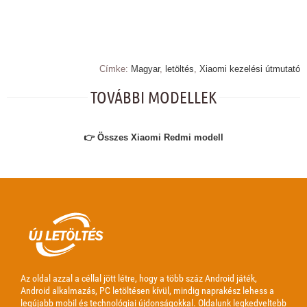
Címke:
Magyar
,
letöltés
,
Xiaomi kezelési útmutató
TOVÁBBI MODELLEK
👉 Összes Xiaomi Redmi modell
Az oldal azzal a céllal jött létre, hogy a több száz Android játék,
Android alkalmazás, PC letöltésen kívül, mindig naprakész lehess a
legújabb mobil és technológiai újdonságokkal. Oldalunk legkedveltebb