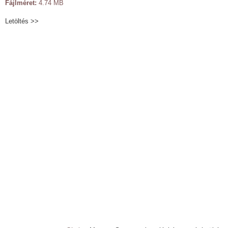
Fájlméret:
4.74 MB
Letöltés >>