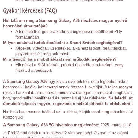
Gyakori kérdések (FAQ)
Hol találom meg a Samsung Galaxy A36 részletes magyar nyelvű
használati útmutatóját?
A lenti letöltés gombra kattintva ingyenesen letöltheted PDF
formátumban.
Milyen adatokat tudok átmásolni a Smart Switch segítségével?
Képeket, videókat, üzeneteket, alkalmazásokat, beállításokat,
jegyzeteket és még sok mást!
Mi a teendő, ha a mobilhálózat nem működik megfelelően?
Ellenőrizd a SIM-kártyát, próbáld újraindítani a telefont, vagy
frissítsd a rendszert.
A
Samsung Galaxy A36
egy kiváló okostelefon, de a legtöbbet akkor
hozhatod ki belőle, ha ismered annak összes funkcióját! A teljes magyar
nyelvű használati útmutatóval minden szükséges információt megtalálsz,
hogy gond nélkül beállíthasd és használd új készülékedet.
Ne feledd, az
útmutató teljesen ingyen, regisztráció nélkül tölthető le oldalunkról!
Ha Te is hasznosnak találtad ezt a cikket, kérjük oszd meg másokkal is!
Köszönjük!
A Samsung Galaxy A36 5G hivatalos megjelenése:
2025. március 10.
⚠️ Problémád adódott a letöltéssel? Van segítség! Olvasd el az alábbi