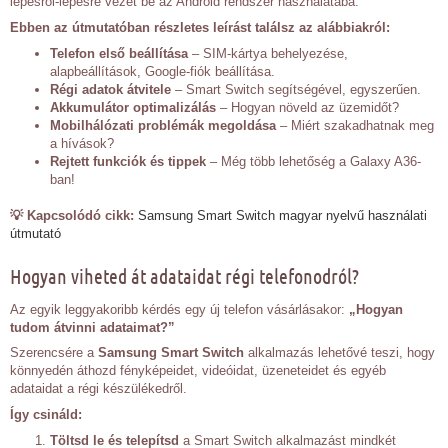
lépésről-lépésre vezet be az Android rendszer használatába.
Ebben az útmutatóban részletes leírást találsz az alábbiakról:
Telefon első beállítása
– SIM-kártya behelyezése,
alapbeállítások, Google-fiók beállítása.
Régi adatok átvitele
– Smart Switch segítségével, egyszerűen.
Akkumulátor optimalizálás
– Hogyan növeld az üzemidőt?
Mobilhálózati problémák megoldása
– Miért szakadhatnak meg
a hívások?
Rejtett funkciók és tippek
– Még több lehetőség a Galaxy A36-
ban!
💡 Kapcsolódó cikk:
Samsung Smart Switch magyar nyelvű használati
útmutató
Hogyan viheted át adataidat régi telefonodról?
Az egyik leggyakoribb kérdés egy új telefon vásárlásakor:
„Hogyan
tudom átvinni adataimat?”
Szerencsére a
Samsung Smart Switch
alkalmazás lehetővé teszi, hogy
könnyedén áthozd fényképeidet, videóidat, üzeneteidet és egyéb
adataidat a régi készülékedről.
Így csináld:
Töltsd le és telepítsd
a Smart Switch alkalmazást mindkét