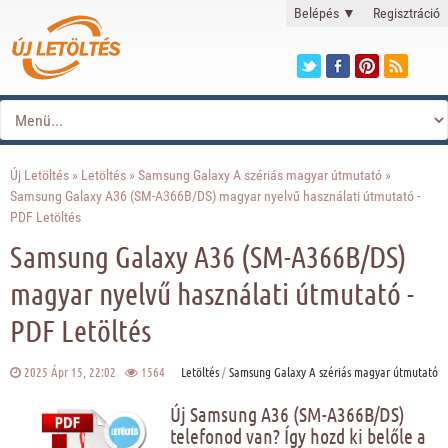
Belépés
▼
Regisztráció
Új Letöltés
»
Letöltés
»
Samsung Galaxy A szériás magyar útmutató
»
Samsung Galaxy A36 (SM-A366B/DS) magyar nyelvű használati útmutató -
PDF Letöltés
Samsung Galaxy A36 (SM-A366B/DS)
magyar nyelvű használati útmutató -
PDF Letöltés
2025 Ápr 15, 22:02
1564
Letöltés
/
Samsung Galaxy A szériás magyar útmutató
Új Samsung A36 (SM-A366B/DS)
telefonod van? Így hozd ki belőle a