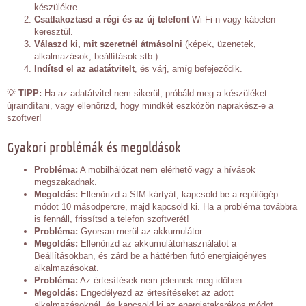
készülékre.
Csatlakoztasd a régi és az új telefont
Wi-Fi-n vagy kábelen
keresztül.
Válaszd ki, mit szeretnél átmásolni
(képek, üzenetek,
alkalmazások, beállítások stb.).
Indítsd el az adatátvitelt
, és várj, amíg befejeződik.
💡
TIPP:
Ha az adatátvitel nem sikerül, próbáld meg a készüléket
újraindítani, vagy ellenőrizd, hogy mindkét eszközön naprakész-e a
szoftver!
Gyakori problémák és megoldások
Probléma:
A mobilhálózat nem elérhető vagy a hívások
megszakadnak.
Megoldás:
Ellenőrizd a SIM-kártyát, kapcsold be a repülőgép
módot 10 másodpercre, majd kapcsold ki. Ha a probléma továbbra
is fennáll, frissítsd a telefon szoftverét!
Probléma:
Gyorsan merül az akkumulátor.
Megoldás:
Ellenőrizd az akkumulátorhasználatot a
Beállításokban, és zárd be a háttérben futó energiaigényes
alkalmazásokat.
Probléma:
Az értesítések nem jelennek meg időben.
Megoldás:
Engedélyezd az értesítéseket az adott
alkalmazásoknál, és kapcsold ki az energiatakarékos módot.