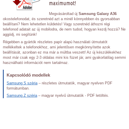
maximumot!
Megvásároltad új
Samsung Galaxy A36
okostelefonodat, és szeretnéd azt a minél könnyebben és gyorsabban
beállítani? Nem lehetetlen küldetés! Vagy szeretnéd áthozni régi
telefonod adatait az új mobilodra, de nem tudod, hogyan kezdj hozzá? Ne
aggódj, mi segítünk!
Régebben a gyártók részletes papír alapú használati útmutatót
mellékeltek a telefonokhoz, ami jelentősen megkönnyítette azok
beállítását, azonban ez ma már a múltba veszett! Az új készülékekhez
most már csak egy 2-3 oldalas mini kis füzet jár, ami gyakorlatilag semmi
használható információt nem tartalmaz.
Kapcsolódó modellek
Samsung S széria
– részletes útmutatók, magyar nyelven PDF
formátumban.
Samsung Z széria
– magyar nyelvű útmutatók - PDF letöltés.