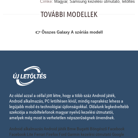
Címke:
Magyar
,
Samsung kezelési útmutató
,
letöltés
TOVÁBBI MODELLEK
👉 Összes Galaxy A szériás modell
Az oldal azzal a céllal jött létre, hogy a több száz Android játék,
Android alkalmazás, PC letöltésen kívül, mindig naprakész lehess a
legújabb mobil és technológiai újdonságokkal. Oldalunk legkedveltebb
szekciója a mobiltelefonok magyar nyelvű kezelési útmutatói,
amelyek még most is verhetetlen népszerűségnek örvendnek.
Android alkalmazás
Android játék
Bmw
Bugatti
Böngésző
Facebook
Facebook Lite
Ferrari
Firefox
Ford
Garmin kezelési útmutató
Google