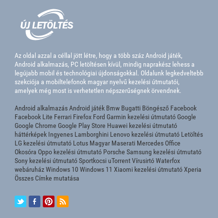
Az oldal azzal a céllal jött létre, hogy a több száz Android játék,
Android alkalmazás, PC letöltésen kívül, mindig naprakész lehess a
legújabb mobil és technológiai újdonságokkal. Oldalunk legkedveltebb
szekciója a mobiltelefonok magyar nyelvű kezelési útmutatói,
amelyek még most is verhetetlen népszerűségnek örvendnek.
Android alkalmazás
Android játék
Bmw
Bugatti
Böngésző
Facebook
Facebook Lite
Ferrari
Firefox
Ford
Garmin kezelési útmutató
Google
Google Chrome
Google Play Store
Huawei kezelési útmutató
háttérképek
Ingyenes
Lamborghini
Lenovo kezelési útmutató
Letöltés
LG kezelési útmutató
Lotus
Magyar
Maserati
Mercedes
Office
Okosóra
Oppo kezelési útmutató
Porsche
Samsung kezelési útmutató
Sony kezelési útmutató
Sportkocsi
uTorrent
Vírusirtó
Waterfox
webáruház
Windows 10
Windows 11
Xiaomi kezelési útmutató
Xperia
Összes Címke mutatása