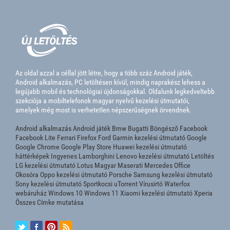
Az oldal azzal a céllal jött létre, hogy a több száz Android játék,
Android alkalmazás, PC letöltésen kívül, mindig naprakész lehess a
legújabb mobil és technológiai újdonságokkal. Oldalunk legkedveltebb
szekciója a mobiltelefonok magyar nyelvű kezelési útmutatói,
amelyek még most is verhetetlen népszerűségnek örvendnek.
Android alkalmazás
Android játék
Bmw
Bugatti
Böngésző
Facebook
Facebook Lite
Ferrari
Firefox
Ford
Garmin kezelési útmutató
Google
Google Chrome
Google Play Store
Huawei kezelési útmutató
háttérképek
Ingyenes
Lamborghini
Lenovo kezelési útmutató
Letöltés
LG kezelési útmutató
Lotus
Magyar
Maserati
Mercedes
Office
Okosóra
Oppo kezelési útmutató
Porsche
Samsung kezelési útmutató
Sony kezelési útmutató
Sportkocsi
uTorrent
Vírusirtó
Waterfox
webáruház
Windows 10
Windows 11
Xiaomi kezelési útmutató
Xperia
Összes Címke mutatása