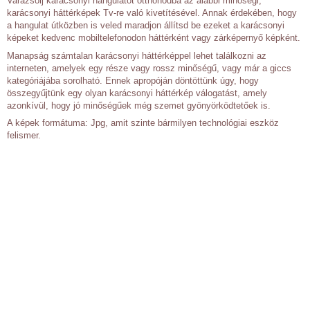
Varázsolj karácsonyi hangulatot otthonodba az alábbi minőségi,
karácsonyi háttérképek Tv-re való kivetítésével. Annak érdekében, hogy
a hangulat útközben is veled maradjon állítsd be ezeket a karácsonyi
képeket kedvenc mobiltelefonodon háttérként vagy zárképernyő képként.
Manapság számtalan karácsonyi háttérképpel lehet találkozni az
interneten, amelyek egy része vagy rossz minőségű, vagy már a giccs
kategóriájába sorolható. Ennek apropóján döntöttünk úgy, hogy
összegyűjtünk egy olyan karácsonyi háttérkép válogatást, amely
azonkívül, hogy jó minőségűek még szemet gyönyörködtetőek is.
A képek formátuma: Jpg, amit szinte bármilyen technológiai eszköz
felismer.