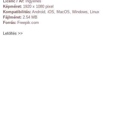
Licenc / Ár:
Ingyenes
Képméret:
1920 x 1080 pixel
Kompatibilitás:
Android, iOS, MacOS, Windows, Linux
Fájlméret:
2.54 MB
Forrás:
Freepik.com
Letöltés >>