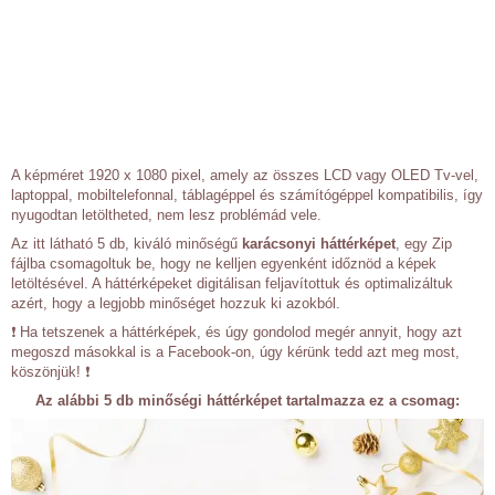
A képméret 1920 x 1080 pixel, amely az összes LCD vagy OLED Tv-vel,
laptoppal, mobiltelefonnal, táblagéppel és számítógéppel kompatibilis, így
nyugodtan letöltheted, nem lesz problémád vele.
Az itt látható 5 db, kiváló minőségű
karácsonyi háttérképet
, egy Zip
fájlba csomagoltuk be, hogy ne kelljen egyenként időznöd a képek
letöltésével. A háttérképeket digitálisan feljavítottuk és optimalizáltuk
azért, hogy a legjobb minőséget hozzuk ki azokból.
❗ Ha tetszenek a háttérképek, és úgy gondolod megér annyit, hogy azt
megoszd másokkal is a Facebook-on, úgy kérünk tedd azt meg most,
köszönjük! ❗
Az alábbi 5 db minőségi háttérképet tartalmazza ez a csomag: