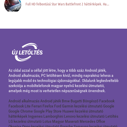
Full HD felbontású Star Wars Battlefront 2 háttérképek. Ha...
Az oldal azzal a céllal jött létre, hogy a több száz Android játék,
Android alkalmazás, PC letöltésen kívül, mindig naprakész lehess a
legújabb mobil és technológiai újdonságokkal. Oldalunk legkedveltebb
szekciója a mobiltelefonok magyar nyelvű kezelési útmutatói,
amelyek még most is verhetetlen népszerűségnek örvendnek.
Android alkalmazás
Android játék
Bmw
Bugatti
Böngésző
Facebook
Facebook Lite
Ferrari
Firefox
Ford
Garmin kezelési útmutató
Google
Google Chrome
Google Play Store
Huawei kezelési útmutató
háttérképek
Ingyenes
Lamborghini
Lenovo kezelési útmutató
Letöltés
LG kezelési útmutató
Lotus
Magyar
Maserati
Mercedes
Office
Okosóra
Oppo kezelési útmutató
Porsche
Samsung kezelési útmutató