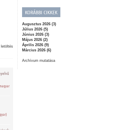
KORÁBBI CIKKEK
Augusztus 2026 (3)
Július 2026 (5)
Június 2026 (3)
Május 2026 (2)
Április 2026 (9)
,
letöltés
Március 2026 (6)
Archívum mutatása
nyelvű
 magyar
gyar)