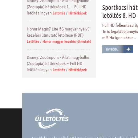
Disney: Zootropolis - Állati nagybalhé
Sportkocsi há
(Zootopia) háttérképek 1. – Full HD
letöltés ingyen
/
letöltés 8. HD
Letöltés
Háttérképek
Full HD felbontású Sp
Honor Magic7 Lite 5G magyar nyelvű
Te is legalább annyir
kezelési útmutató letöltése (PDF)
mi? Ha igen akkor...
/
Letöltés
Honor magyar kezelési útmutató
Tovább...
Disney: Zootropolis - Állati nagybalhé
(Zootopia) háttérképek – Full HD
letöltés ingyen
/
Letöltés
Háttérképek