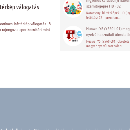
Ingyenes karácsonyi hátté
ttérkép válogatás
számítógépre HD - 02
Karácsonyi háttérképek HD (in
letöltés) 02 – prémium...
ortkocsi háttérkép válogatás - 8.
Huawei Y5 (Y560-L01) mag
a rajongsz a sportkocsikért mint
nyelvű használati útmutató
Huawei Y5 (Y560-L01) okostele
magyar nyelvű használati...