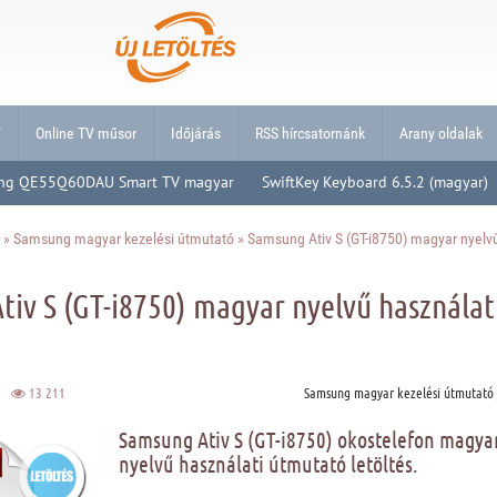
V
Online TV műsor
Időjárás
RSS hírcsatornánk
Arany oldalak
ng QE55Q60DAU Smart TV magyar
SwiftKey Keyboard 6.5.2 (magyar)
»
Samsung magyar kezelési útmutató
» Samsung Ativ S (GT-i8750) magyar nyelv
iv S (GT-i8750) magyar nyelvű használat
12
13 211
Samsung magyar kezelési útmutató
Samsung Ativ S (GT-i8750) okostelefon magya
nyelvű használati útmutató letöltés.