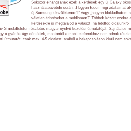
Sokszor elhangzanak ezek a kérdések egy új Galaxy okos
használatbavétele során: „Hogyan tudom régi adataimat át
új Samsung készülékemre?” Vagy „hogyan blokkolhatom a
véletlen érintéseket a mobilomon?” Többek között ezekre 
kérdésekre is megtalálod a választ, ha letöltöd oldalunkról
 S mobiltelefon részletes magyar nyelvű kezelési útmutatóját. Sajnálatos 
ogy a gyártók úgy döntöttek, mostantól a mobiltelefonokhoz nem adnak részle
ati útmutatót, csak max. 4-5 oldalast, amiből a bekapcsoláson kívül nem soka