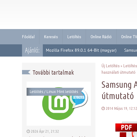
Főoldal
Keresés
Letöltés
Online Rádió
Online T
Ajánló:
Mozilla Firefox 89.0.1 64-Bit (magyar)
Samsu
Új Letöltés
»
Letöltés
További tartalmak
használati útmutató
Samsung At
Letöltés
/
Linux Mint letöltés
útmutató
2014 Május 19, 12:
2026 Ápr 21, 21:32