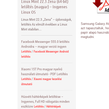
Linux Mint 22.3 Zena (64-bit)
letöltés (magyar) – Ingyenes
Linux OS
Linux Mint 22.3 „Zena” – újdonságok,
Samsung Galaxy Ativ
letöltés Az elmúlt években a Linux
azt tapasztaltuk, h
Mint stabilan...
papír alapú használ
megtudni.
Facebook Messenger 555.0 letöltés
Androidra – magyar verzió ingyen
/
Letöltés
Facebook Messenger Android
letöltés
Xiaomi 15T Pro magyar nyelvű
használati útmutató - PDF Letöltés
/
Letöltés
Xiaomi magyar kezelési
útmutató
Húsvéti háttérképek letöltése –
Ingyenes, Full HD válogatás minden
eszközre
/
Letöltés
Háttérképek