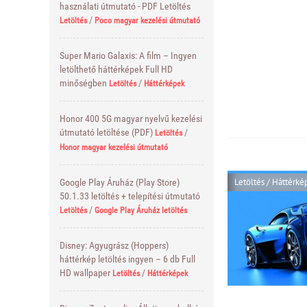
használati útmutató - PDF Letöltés
/
Letöltés
Poco magyar kezelési útmutató
Super Mario Galaxis: A film – Ingyen
letölthető háttérképek Full HD
minőségben
/
Letöltés
Háttérképek
Honor 400 5G magyar nyelvű kezelési
útmutató letöltése (PDF)
/
Letöltés
Honor magyar kezelési útmutató
Letöltés
/
Háttérké
Google Play Áruház (Play Store)
50.1.33 letöltés + telepítési útmutató
/
Letöltés
Google Play Áruház letöltés
Disney: Agyugrász (Hoppers)
háttérkép letöltés ingyen – 6 db Full
HD wallpaper
/
Letöltés
Háttérképek