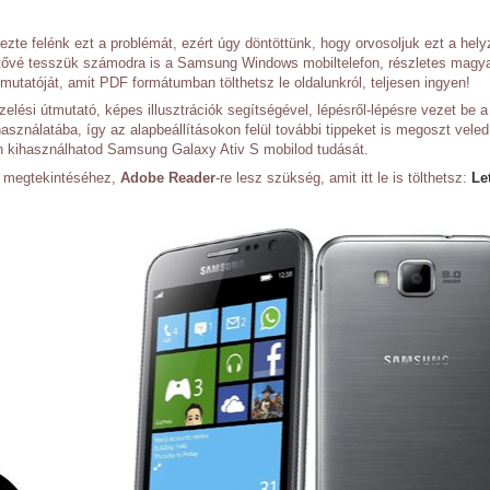
ezte felénk ezt a problémát, ezért úgy döntöttünk, hogy orvosoljuk ezt a hely
hetővé tesszük számodra is a Samsung Windows mobiltelefon, részletes magy
tmutatóját, amit PDF formátumban tölthetsz le oldalunkról, teljesen ingyen!
elési útmutató, képes illusztrációk segítségével, lépésről-lépésre vezet be a
sználatába, így az alapbeállításokon felül további tippeket is megoszt veled
n kihasználhatod Samsung Galaxy Ativ S mobilod tudását.
ó megtekintéséhez,
Adobe Reader
-re lesz szükség, amit itt le is tölthetsz:
Le