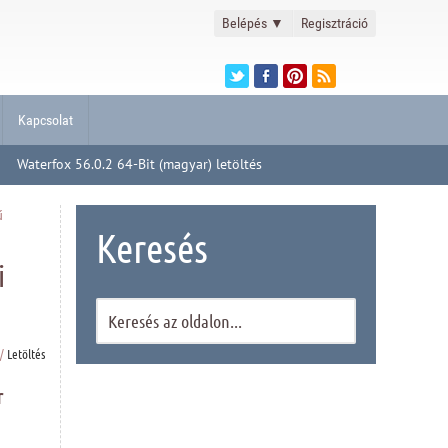
Belépés
▼
Regisztráció
Kapcsolat
Waterfox 56.0.2 64-Bit (magyar) letöltés
ű
Keresés
i
/
Letöltés
r