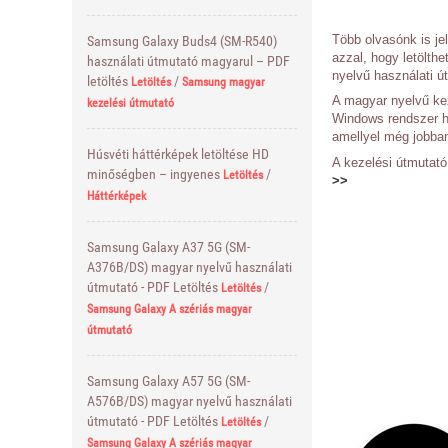
Több olvasónk is jel
Samsung Galaxy Buds4 (SM-R540)
azzal, hogy letölt
használati útmutató magyarul – PDF
nyelvű használati ú
letöltés
/
Letöltés
Samsung magyar
A magyar nyelvű kez
kezelési útmutató
Windows rendszer ha
amellyel még jobba
Húsvéti háttérképek letöltése HD
A kezelési útmutat
minőségben – ingyenes
/
Letöltés
>>
Háttérképek
Samsung Galaxy A37 5G (SM-
A376B/DS) magyar nyelvű használati
útmutató - PDF Letöltés
/
Letöltés
Samsung Galaxy A szériás magyar
útmutató
Samsung Galaxy A57 5G (SM-
A576B/DS) magyar nyelvű használati
útmutató - PDF Letöltés
/
Letöltés
Samsung Galaxy A szériás magyar