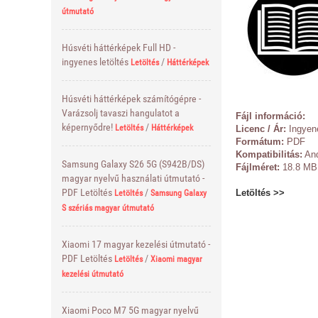
útmutató
Húsvéti háttérképek Full HD -
ingyenes letöltés
/
Letöltés
Háttérképek
Húsvéti háttérképek számítógépre -
Varázsolj tavaszi hangulatot a
Fájl információ:
képernyődre!
/
Letöltés
Háttérképek
Licenc / Ár:
Ingyen
Formátum:
PDF
Kompatibilitás:
And
Samsung Galaxy S26 5G (S942B/DS)
Fájlméret:
18.8 MB
magyar nyelvű használati útmutató -
PDF Letöltés
/
Letöltés >>
Letöltés
Samsung Galaxy
S szériás magyar útmutató
Xiaomi 17 magyar kezelési útmutató -
PDF Letöltés
/
Letöltés
Xiaomi magyar
kezelési útmutató
Xiaomi Poco M7 5G magyar nyelvű