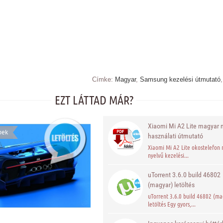
Címke:
Magyar
,
Samsung kezelési útmutató
EZT LÁTTAD MÁR?
Xiaomi Mi A2 Lite magyar 
pek
használati útmutató
Xiaomi Mi A2 Lite okostelefon
nyelvű kezelési...
uTorrent 3.6.0 build 46802
(magyar) letöltés
uTorrent 3.6.0 build 46802 (ma
letöltés Egy gyors,...