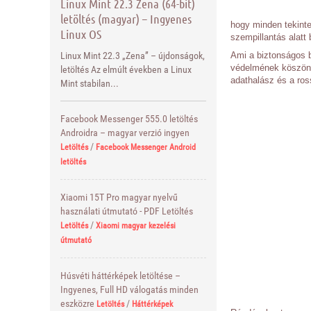
Linux Mint 22.3 Zena (64-bit)
letöltés (magyar) – Ingyenes
hogy minden tekinte
Linux OS
szempillantás alatt 
Ami a biztonságos bö
Linux Mint 22.3 „Zena” – újdonságok,
védelmének köszönh
letöltés Az elmúlt években a Linux
adathalász és a ros
Mint stabilan...
Facebook Messenger 555.0 letöltés
Androidra – magyar verzió ingyen
/
Letöltés
Facebook Messenger Android
letöltés
Xiaomi 15T Pro magyar nyelvű
használati útmutató - PDF Letöltés
/
Letöltés
Xiaomi magyar kezelési
útmutató
Húsvéti háttérképek letöltése –
Ingyenes, Full HD válogatás minden
eszközre
/
Letöltés
Háttérképek