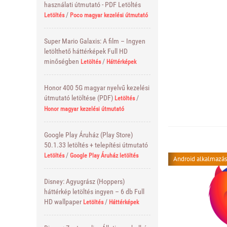
használati útmutató - PDF Letöltés
/
Letöltés
Poco magyar kezelési útmutató
Super Mario Galaxis: A film – Ingyen
letölthető háttérképek Full HD
minőségben
/
Letöltés
Háttérképek
Honor 400 5G magyar nyelvű kezelési
útmutató letöltése (PDF)
/
Letöltés
Honor magyar kezelési útmutató
Google Play Áruház (Play Store)
50.1.33 letöltés + telepítési útmutató
/
Letöltés
Google Play Áruház letöltés
Android alkalmazás
Disney: Agyugrász (Hoppers)
háttérkép letöltés ingyen – 6 db Full
HD wallpaper
/
Letöltés
Háttérképek