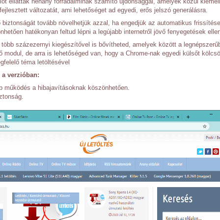
iót ellátták néhány forradalminak számító újdonsággal, amelyek közül kieme
ejlesztett változatát, ami lehetőséget ad egyedi, erős jelszó generálásra.
iztonságát tovább növelhetjük azzal, ha engedjük az automatikus frissítés
hetően hatékonyan feltud lépni a legújabb internetről jövő fenyegetések ellen
több százezernyi kiegészítővel is bővítheted, amelyek között a legnépszerű
tő modul, de arra is lehetőséged van, hogy a Chrome-nak egyedi külsőt kölcs
gfelelő téma letöltésével
a verzióban:
b működés a hibajavításoknak köszönhetően.
ztonság.