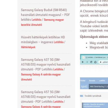
Ráadásul ezt a verz
jelszókezelő továbbf
Samsung Galaxy Buds4 (SM-R540)
A Chrome böngésző b
használati útmutató magyarul – PDF
opciót, ennek köszön
letöltés
/
Letöltés
Samsung magyar
A böngésző tudását 
kezelési útmutató
Youtube videó letöl
saját ízlésednek me
Újdonságok ebben 
Húsvéti háttérképek letöltése HD
minőségben – ingyenes
/
Letöltés
Még stabilab
Megnövelt bi
Háttérképek
Samsung Galaxy A37 5G (SM-
A376B/DS) magyar nyelvű használati
útmutató - PDF Letöltés
/
Letöltés
Samsung Galaxy A szériás magyar
útmutató
Samsung Galaxy A57 5G (SM-
A576B/DS) magyar nyelvű használati
útmutató - PDF Letöltés
/
Letöltés
Samsung Galaxy A szériás magyar