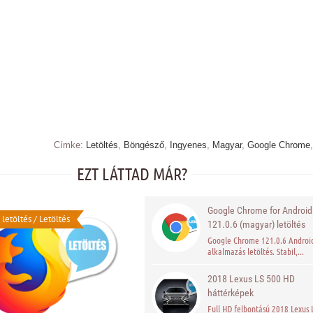
Címke:
Letöltés
,
Böngésző
,
Ingyenes
,
Magyar
,
Google Chrome
EZT LÁTTAD MÁR?
Google Chrome for Android
 letöltés
/
Letöltés
121.0.6 (magyar) letöltés
Google Chrome 121.0.6 Androi
alkalmazás letöltés. Stabil,...
2018 Lexus LS 500 HD
háttérképek
Full HD felbontású 2018 Lexus 