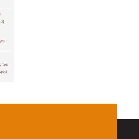
7
10)
WiFi
öltés
Apps)