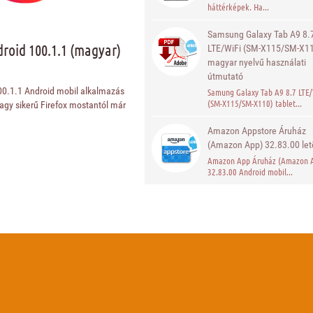
háttérképek. Ha...
Samsung Galaxy Tab A9 8.
droid 100.1.1 (magyar)
LTE/WiFi (SM-X115/SM-X1
magyar nyelvű használati
útmutató
100.1.1 Android mobil alkalmazás
Samung Galaxy Tab A9 8.7 LTE/
(SM-X115/SM-X110) tablet...
nagy sikerű Firefox mostantól már
Amazon Appstore Áruház
(Amazon App) 32.83.00 let
Amazon App Áruház (Amazon 
32.83.00 Android mobil...