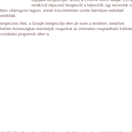
rendkívül népszerű böngészőt a fejlesztők úgy tervezték 
tben villámgyors legyen, ennek köszönhetően szinte bármilyen weboldal
betöltődik.
ngészést illeti, a Google böngészője élen jár ezen a területen, beépített
etően biztonságban érezhetjük magunkat az interneten megtalálható különb
szindulatú programok ellen is.