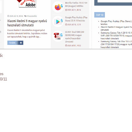
ó:
B
es
0/11