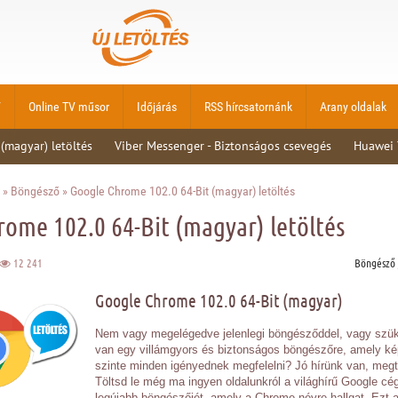
V
Online TV műsor
Időjárás
RSS hírcsatornánk
Arany oldalak
 (magyar) letöltés
Viber Messenger - Biztonságos csevegés
Huawei 
»
Böngésző
» Google Chrome 102.0 64-Bit (magyar) letöltés
ome 102.0 64-Bit (magyar) letöltés
12 241
Böngésző
Google Chrome 102.0 64-Bit (magyar)
Nem vagy megelégedve jelenlegi böngésződdel, vagy szü
van egy villámgyors és biztonságos böngészőre, amely k
szinte minden igényednek megfelelni? Jó hírünk van, megt
Töltsd le még ma ingyen oldalunkról a világhírű Google cé
legújabb böngészőjét, amely a Chrome névre hallgat. Ezt 