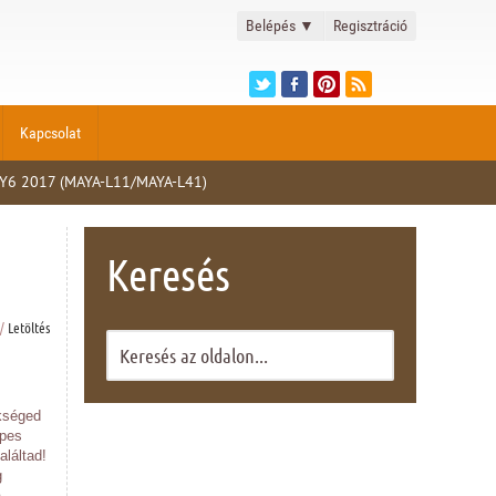
Belépés
▼
Regisztráció
Kapcsolat
Y6 2017 (MAYA-L11/MAYA-L41)
Keresés
/
Letöltés
kséged
épes
aláltad!
g
a