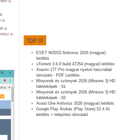
lném a
ek
 is.
bb a
önözz a
TOP 10
ESET NOD32 Antivirus 2026 (magyar)
letöltés
uTorrent 3.6.0 build 47254 (magyar) letöltés
Xiaomi 17T Pro magyar nyelvű használati
útmutató - PDF Letöltés
Minyonok és szörnyek 2026 (Minions 3) HD
háttérképek - 01
Minyonok és szörnyek 2026 (Minions 3) HD
háttérképek - 02
Avast One Antivirus 2026 (magyar) letöltés
Google Play Áruház (Play Store) 52.4.41
letöltés + telepítési útmutató