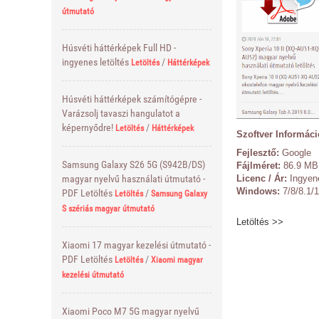
útmutató
Húsvéti háttérképek Full HD -
ingyenes letöltés
/
Letöltés
Háttérképek
Húsvéti háttérképek számítógépre -
Varázsolj tavaszi hangulatot a
képernyődre!
/
Letöltés
Háttérképek
Szoftver Informáci
Fejlesztő:
Google
Samsung Galaxy S26 5G (S942B/DS)
Fájlméret:
86.9 M
Licenc / Ár:
Ingyen
magyar nyelvű használati útmutató -
Windows:
7/8/8.1/1
PDF Letöltés
/
Letöltés
Samsung Galaxy
S szériás magyar útmutató
Letöltés >>
Xiaomi 17 magyar kezelési útmutató -
PDF Letöltés
/
Letöltés
Xiaomi magyar
kezelési útmutató
Xiaomi Poco M7 5G magyar nyelvű