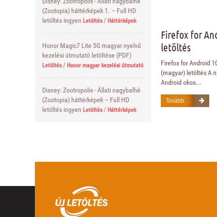
Disney: Zootropolis - Állati nagybalhé
(Zootopia) háttérképek 1. – Full HD
letöltés ingyen
/
Letöltés
Háttérképek
Firefox for An
letöltés
Honor Magic7 Lite 5G magyar nyelvű
kezelési útmutató letöltése (PDF)
Firefox for Android 
/
Letöltés
Honor magyar kezelési útmutató
(magyar) letöltés A 
Android okos...
Disney: Zootropolis - Állati nagybalhé
(Zootopia) háttérképek – Full HD
Tovább...
letöltés ingyen
/
Letöltés
Háttérképek