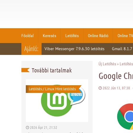
Főoldal
Keresés
Letöltés
Online Rádió
Online T
Ajánló:
Viber Messenger 7.9.6.30 letöltés
Gmail 8.1.7
Új Letöltés
»
Letöltés
További tartalmak
Google Chr
2022 Jún 13, 07:30
Letöltés
/
Linux Mint letöltés
2026 Ápr 21, 21:32