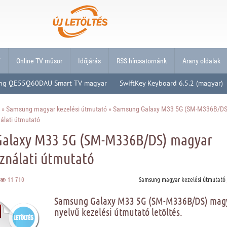
V
Online TV műsor
Időjárás
RSS hírcsatornánk
Arany oldalak
ng QE55Q60DAU Smart TV magyar
SwiftKey Keyboard 6.5.2 (magyar)
»
Samsung magyar kezelési útmutató
» Samsung Galaxy M33 5G (SM-M336B/DS
álati útmutató
alaxy M33 5G (SM-M336B/DS) magyar
sználati útmutató
11 710
Samsung magyar kezelési útmutató
Samsung Galaxy M33 5G (SM-M336B/DS) mag
nyelvű kezelési útmutató letöltés.