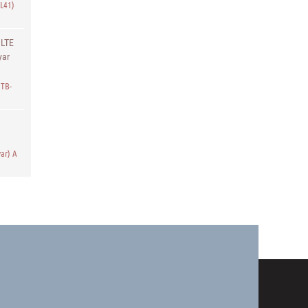
L41)
 LTE
yar
/TB-
ar) A