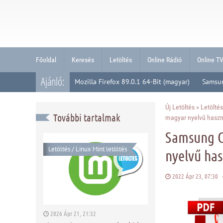
Főoldal
Keresés
Letöltés
Online Rádió
Online T
Ajánló:
Mozilla Firefox 89.0.1 64-Bit (magyar)
Samsu
Új Letöltés
»
Letöltés
További tartalmak
magyar nyelvű haszn
Samsung G
Letöltés
/
Linux Mint letöltés
nyelvű ha
2022 Ápr 23, 07:30
2026 Ápr 21, 21:32