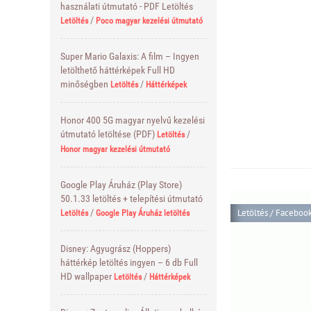
használati útmutató - PDF Letöltés
/
Letöltés
Poco magyar kezelési útmutató
Super Mario Galaxis: A film – Ingyen
letölthető háttérképek Full HD
minőségben
/
Letöltés
Háttérképek
Honor 400 5G magyar nyelvű kezelési
útmutató letöltése (PDF)
/
Letöltés
Honor magyar kezelési útmutató
Google Play Áruház (Play Store)
50.1.33 letöltés + telepítési útmutató
Letöltés
/
Facebook 
/
Letöltés
Google Play Áruház letöltés
Disney: Agyugrász (Hoppers)
háttérkép letöltés ingyen – 6 db Full
HD wallpaper
/
Letöltés
Háttérképek