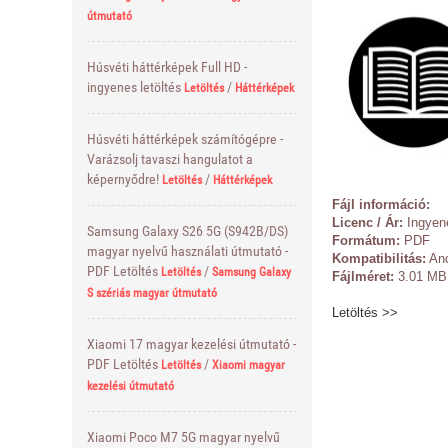
útmutató
Húsvéti háttérképek Full HD -
ingyenes letöltés
/
Letöltés
Háttérképek
Húsvéti háttérképek számítógépre -
Varázsolj tavaszi hangulatot a
képernyődre!
/
Letöltés
Háttérképek
Fájl információ:
Licenc / Ár:
Ingyen
Samsung Galaxy S26 5G (S942B/DS)
Formátum:
PDF
magyar nyelvű használati útmutató -
Kompatibilitás:
And
PDF Letöltés
/
Letöltés
Samsung Galaxy
Fájlméret:
3.01 MB
S szériás magyar útmutató
Letöltés >>
Xiaomi 17 magyar kezelési útmutató -
PDF Letöltés
/
Letöltés
Xiaomi magyar
kezelési útmutató
Xiaomi Poco M7 5G magyar nyelvű