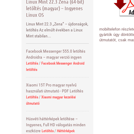
Linux Mint 22.3 Zena (64-bit)
letöltés (magyar) – Ingyenes
Linux OS
Linux Mint 22.3 „Zena” – újdonságok,
mobiltelefon részle
letöltés Az elmúlt években a Linux
gyártók úgy döntött
Mint stabilan...
útmutatót, csak max
Facebook Messenger 555.0 letöltés
Androidra – magyar verzió ingyen
/
Letöltés
Facebook Messenger Android
letöltés
Xiaomi 15T Pro magyar nyelvű
használati útmutató - PDF Letöltés
/
Letöltés
Xiaomi magyar kezelési
útmutató
Húsvéti háttérképek letöltése –
Ingyenes, Full HD válogatás minden
eszközre
/
Letöltés
Háttérképek