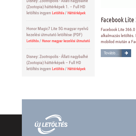
Disney: Zootropolis - Állati nagybalhé
(Zootopia) háttérképek 1. – Full HD
letöltés ingyen
/
Letöltés
Háttérképek
Facebook Lite 
Honor Magic7 Lite 5G magyar nyelvű
Facebook Lite 366.0
kezelési útmutató letöltése (PDF)
alkalmazás letöltés.
/
Letöltés
Honor magyar kezelési útmutató
mobilod miután a Fa
Tovább...
Disney: Zootropolis - Állati nagybalhé
(Zootopia) háttérképek – Full HD
letöltés ingyen
/
Letöltés
Háttérképek