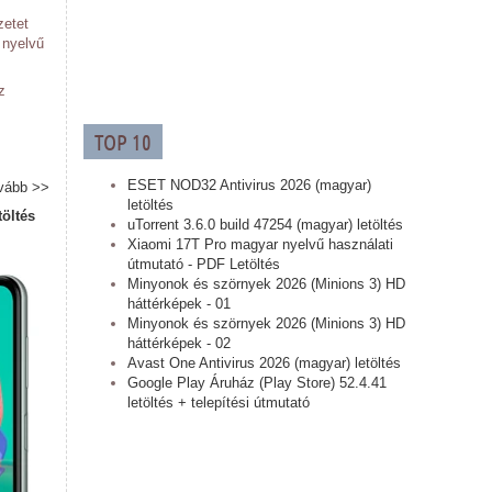
zetet
 nyelvű
z
TOP 10
ESET NOD32 Antivirus 2026 (magyar)
vább >>
letöltés
töltés
uTorrent 3.6.0 build 47254 (magyar) letöltés
Xiaomi 17T Pro magyar nyelvű használati
útmutató - PDF Letöltés
Minyonok és szörnyek 2026 (Minions 3) HD
háttérképek - 01
Minyonok és szörnyek 2026 (Minions 3) HD
háttérképek - 02
Avast One Antivirus 2026 (magyar) letöltés
Google Play Áruház (Play Store) 52.4.41
letöltés + telepítési útmutató