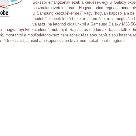
Sokszor elhangzanak ezek a kérdések egy új Galaxy okos
használatbavétele során: „Hogyan tudom régi adataimat át
új Samsung készülékemre?” Vagy „hogyan kapcsoljam be 
módot?” Többek között ezekre a kérdésekre is megtalálod
választ, ha letöltöd oldalunkról a Samsung Galaxy M33 5
tes magyar nyelvű kezelési útmutatóját. Sajnálatos módon azt tapasztaltuk, h
ek, mostantól a mobiltelefonokhoz nem adnak részletes papír alapú használat
. 4-5 oldalast, amiből a bekapcsoláson kívül nem sokat lehet megtudni.