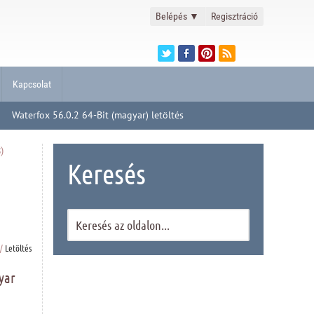
Belépés
▼
Regisztráció
Kapcsolat
Waterfox 56.0.2 64-Bit (magyar) letöltés
)
Keresés
/
Letöltés
yar