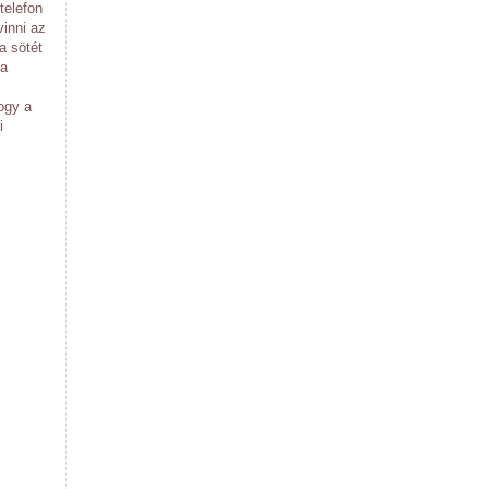
telefon
vinni az
a sötét
 a
G
ogy a
i