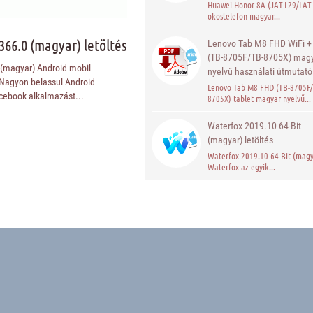
Huawei Honor 8A (JAT-L29/LAT-
okostelefon magyar...
366.0 (magyar) letöltés
Lenovo Tab M8 FHD WiFi +
(TB-8705F/TB-8705X) mag
 (magyar) Android mobil
nyelvű használati útmutató
 Nagyon belassul Android
Lenovo Tab M8 FHD (TB-8705F
cebook alkalmazást...
8705X) tablet magyar nyelvű...
Waterfox 2019.10 64-Bit
(magyar) letöltés
Waterfox 2019.10 64-Bit (magy
Waterfox az egyik...