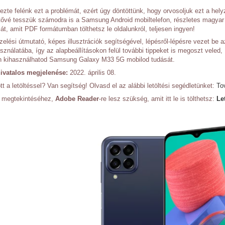
ezte felénk ezt a problémát, ezért úgy döntöttünk, hogy orvosoljuk ezt a hely
etővé tesszük számodra is a Samsung Android mobiltelefon, részletes magyar
át, amit PDF formátumban tölthetsz le oldalunkról, teljesen ingyen!
elési útmutató, képes illusztrációk segítségével, lépésről-lépésre vezet be a
sználatába, így az alapbeállításokon felül további tippeket is megoszt veled,
n kihasználhatod Samsung Galaxy M33 5G mobilod tudását.
ivatalos megjelenése:
2022. április 08.
t a letöltéssel? Van segítség! Olvasd el az alábbi letöltési segédletünket:
To
ó megtekintéséhez,
Adobe Reader
-re lesz szükség, amit itt le is tölthetsz:
Le