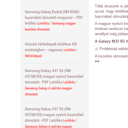
Több olvasónk is jel
azzal, hogy letölth
Samsung Galaxy Buds4 (SM-R540)
használati útmutatój
használati útmutató magyarul – PDF
letöltés
/
A magyar nyelvű kez
Letöltés
Samsung magyar
Android rendszer ha
kezelési útmutató
amellyel még jobba
A Galaxy M33 5G h
Húsvéti háttérképek letöltése HD
⚠️ Problémád adódot
minőségben – ingyenes
/
Letöltés
A kezelési útmutat
Háttérképek
>>
Samsung Galaxy A37 5G (SM-
A376B/DS) magyar nyelvű használati
útmutató - PDF Letöltés
/
Letöltés
Samsung Galaxy A szériás magyar
útmutató
Samsung Galaxy A57 5G (SM-
A576B/DS) magyar nyelvű használati
útmutató - PDF Letöltés
/
Letöltés
Samsung Galaxy A szériás magyar